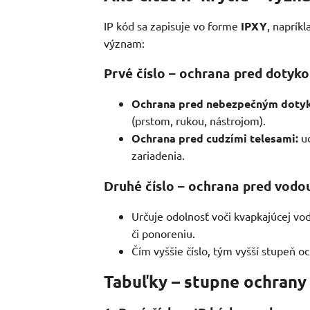
IP kód sa zapisuje vo forme
IPXY
, naprík
význam:
Prvé číslo – ochrana pred dotyk
Ochrana pred nebezpečným doty
(prstom, rukou, nástrojom).
Ochrana pred cudzími telesami:
ud
zariadenia.
Druhé číslo – ochrana pred vodo
Určuje odolnosť voči kvapkajúcej vo
či ponoreniu.
Čím vyššie číslo, tým vyšší stupeň
Tabuľky – stupne ochrany