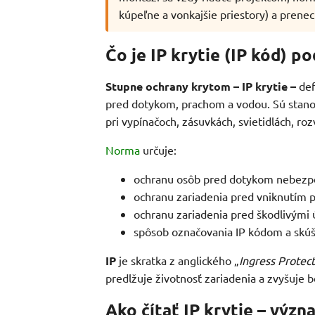
kúpeľne a vonkajšie priestory) a prene
Čo je IP krytie (IP kód) 
Stupne ochrany krytom – IP krytie –
def
pred dotykom, prachom a vodou. Sú sta
pri vypínačoch, zásuvkách, svietidlách, ro
Norma
určuje:
ochranu osôb pred dotykom nebezpeč
ochranu zariadenia pred vniknutím p
ochranu zariadenia pred škodlivými 
spôsob označovania IP kódom a skúš
IP
je skratka z anglického „
Ingress Protec
predlžuje životnosť zariadenia a zvyšuje b
Ako čítať IP krytie – výz