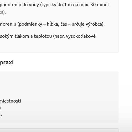
ponoreniu do vody (typicky do 1 m na max. 30 minút
u).
noreniu (podmienky – hĺbka, čas – určuje výrobca).
sokým tlakom a teplotou (napr. vysokotlakové
 praxi
 miestnosti
y
e