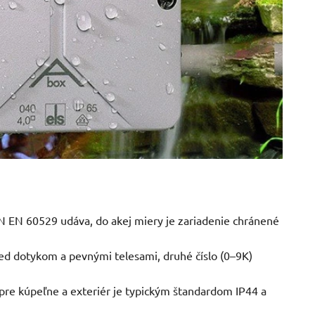
N EN 60529 udáva, do akej miery je zariadenie chránené
red dotykom a pevnými telesami, druhé číslo (0–9K)
, pre kúpeľne a exteriér je typickým štandardom IP44 a