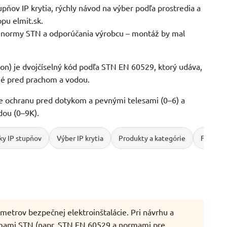
pňov IP krytia, rýchly návod na výber podľa prostredia a
pu elmit.sk.
t, normy STN a odporúčania výrobcu – montáž by mal
tion) je dvojčíselný kód podľa STN EN 60529, ktorý udáva,
ené pred prachom a vodou.
je ochranu pred dotykom a pevnými telesami (0–6) a
dou (0–9K).
ky IP stupňov
Výber IP krytia
Produkty a kategórie
FAQ
ametrov bezpečnej elektroinštalácie. Pri návrhu a
rmami STN (napr. STN EN 60529 a normami pre