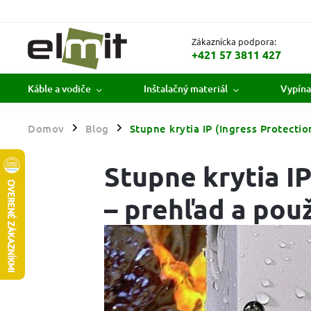
Zákaznícka podpora:
+421 57 3811 427
Káble a vodiče
Inštalačný materiál
Vypína
Domov
Blog
Stupne krytia IP (Ingress Protectio
/
/
Stupne krytia IP
– prehľad a použ