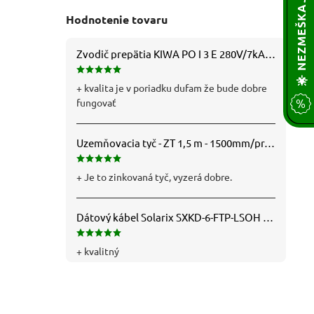
Hodnotenie tovaru
Zvodič prepätia KIWA PO I 3 E 280V/7kA B+C+D (T1+T2+T3) 3P - 81.201
+ kvalita je v poriadku dufam že bude dobre
fungovať
Uzemňovacia tyč - ZT 1,5 m - 1500mm/pr.25mm - Fe/Zn - f712112
+ Je to zinkovaná tyč, vyzerá dobre.
Dátový kábel Solarix SXKD-6-FTP-LSOH - Cat6, FTP, LSOH, drôt (26000005)
+ kvalitný