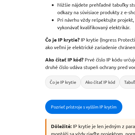
Nižšie nájdete prehľadné tabuľky stu
odkazy na súvisiace produkty z e-sho
Pri návrhu vždy rešpektujte projek
vykonávať kvalifikovaný elektrikár.
Čo je IP krytie?
IP krytie (Ingress Protec
ako veľmi je elektrické zariadenie chrán
Ako čítať IP kód?
Prvé číslo IP kódu urču
druhé číslo udáva stupeň ochrany pred vo
Čo je IP krytie
Ako čítať IP kód
Tabuľ
Pozrieť prístroje s vyšším IP krytím
Dôležité:
IP krytie je len jedným z par
montáži sa vždy riaďte projektom, no