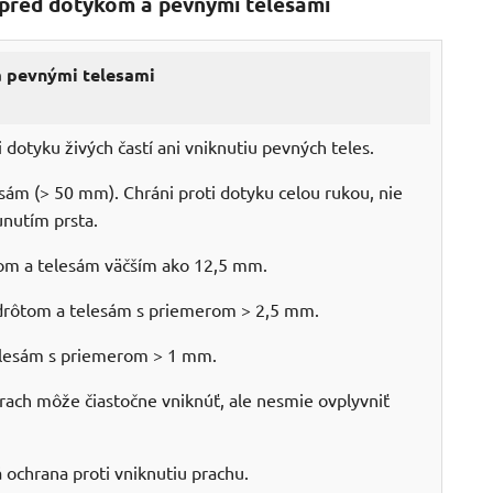
a pred dotykom a pevnými telesami
 pevnými telesami
 dotyku živých častí ani vniknutiu pevných teles.
sám (> 50 mm). Chráni proti dotyku celou rukou, nie
nutím prsta.
tom a telesám väčším ako 12,5 mm.
 drôtom a telesám s priemerom > 2,5 mm.
elesám s priemerom > 1 mm.
rach môže čiastočne vniknúť, ale nesmie ovplyvniť
 ochrana proti vniknutiu prachu.