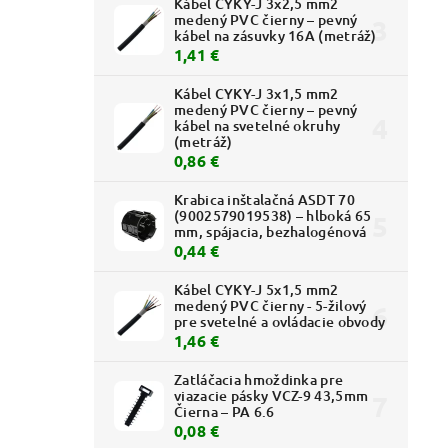
Kábel CYKY-J 3x2,5 mm2
medený PVC čierny – pevný
kábel na zásuvky 16A (metráž)
1,41 €
Kábel CYKY-J 3x1,5 mm2
medený PVC čierny – pevný
kábel na svetelné okruhy
(metráž)
0,86 €
Krabica inštalačná ASDT 70
(9002579019538) – hlboká 65
mm, spájacia, bezhalogénová
0,44 €
Kábel CYKY-J 5x1,5 mm2
medený PVC čierny - 5-žilový
pre svetelné a ovládacie obvody
1,46 €
Zatláčacia hmoždinka pre
viazacie pásky VCZ-9 43,5mm
Čierna – PA 6.6
0,08 €