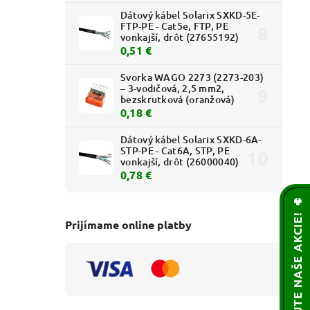
Dátový kábel Solarix SXKD-5E-
FTP-PE - Cat5e, FTP, PE
vonkajší, drôt (27655192)
0,51 €
Svorka WAGO 2273 (2273-203)
– 3-vodičová, 2,5 mm2,
bezskrutková (oranžová)
0,18 €
Dátový kábel Solarix SXKD-6A-
STP-PE - Cat6A, STP, PE
vonkajší, drôt (26000040)
0,78 €
🌟 NEZMEŠKAJTE NAŠE AKCIE! 🔥
Prijímame online platby