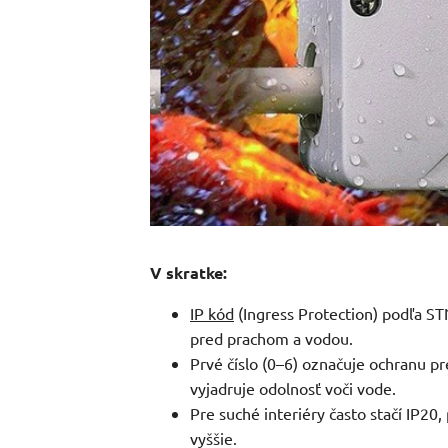
V skratke:
IP kód
(Ingress Protection) podľa ST
pred prachom a vodou.
Prvé číslo (0–6) označuje ochranu p
vyjadruje odolnosť voči vode.
Pre suché interiéry často stačí IP20
vyššie.