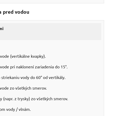
na pred vodou
mi
vode (vertikálne kvapky).
vode pri naklonení zariadenia do 15°.
striekaniu vody do 60° od vertikály.
j vode zo všetkých smerov.
 (napr. z trysky) zo všetkých smerov.
om vody / vlnám.