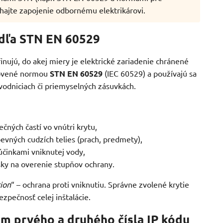
chajte zapojenie odbornému elektrikárovi.
podľa STN EN 60529
inujú, do akej miery je elektrické zariadenie chránené
novené normou
STN EN 60529
(IEC 60529) a používajú sa
zvodniciach či priemyselných zásuvkách.
ných častí vo vnútri krytu,
evných cudzích telies (prach, predmety),
účinkami vniknutej vody,
ky na overenie stupňov ochrany.
tion
“ – ochrana proti vniknutiu. Správne zvolené krytie
ezpečnosť celej inštalácie.
nam prvého a druhého čísla IP kódu