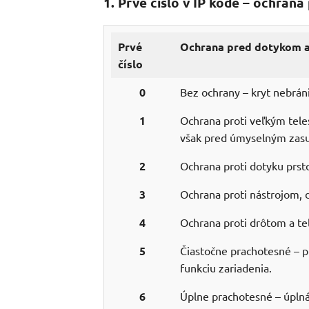
1. Prvé číslo v IP kóde – ochran
Prvé
Ochrana pred dotykom a
číslo
0
Bez ochrany – kryt nebráni
1
Ochrana proti veľkým tele
však pred úmyselným zasu
2
Ochrana proti dotyku prs
3
Ochrana proti nástrojom,
4
Ochrana proti drôtom a t
5
Čiastočne prachotesné – p
funkciu zariadenia.
6
Úplne prachotesné – úplná