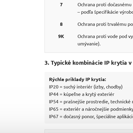
7
Ochrana proti dočasnému 
– podľa špecifikácie výrobc
8
Ochrana proti trvalému po
9K
Ochrana proti vode pod vy
umývanie).
3. Typické kombinácie IP krytia v
Rýchle príklady IP krytia:
IP20 = suchý interiér (izby, chodby)
IP44 = kúpeľne a krytý exteriér
IP54 = prašnejšie prostredie, technické
IP65 = exteriér a náročnejšie podmienk
IP67 = dočasný ponor, špeciálne aplikáci