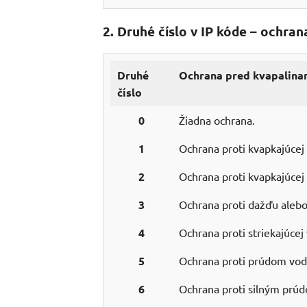
2. Druhé číslo v IP kóde – ochra
Druhé
Ochrana pred kvapalina
číslo
0
Žiadna ochrana.
1
Ochrana proti kvapkajúcej 
2
Ochrana proti kvapkajúcej 
3
Ochrana proti dažďu alebo 
4
Ochrana proti striekajúce
5
Ochrana proti prúdom vody
6
Ochrana proti silným prúd