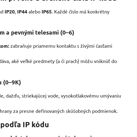
lad
IP20
,
IP44
alebo
IP65
. Každé číslo má konkrétny
om a pevnými telesami (0–6)
kom:
zabraňuje priamemu kontaktu s živými časťami
áva, aké veľké predmety (a či prach) môžu vniknúť do
u (0–9K)
de, dažďu, striekajúcej vode, vysokotlakovému umývaniu
 ochrany za presne definovaných skúšobných podmienok.
 podľa IP kódu