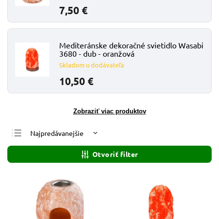
7,50 €
Mediteránske dekoračné svietidlo Wasabi
3680 - dub - oranžová
Skladom u dodávateľa
10,50 €
Zobraziť viac produktov
Najpredávanejšie
Najlacnejšie
Otvoriť filter
Najdrahšie
Abecedne