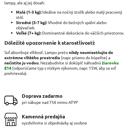
lampy, ale aj jej dosah:
Malé (1-3 kg):
Ideálne na nočný stolík alebo malý pracovný
stôl.
Stredné (3-7 kg):
Vhodné do bežných spální alebo
obývačiek.
Veľké (7+ kg):
Dominantné dekorácie do väčších priestorov.
Dôležité upozornenie k starostlivosti:
Soľ absorbuje vlhkosť. Lampu preto
nikdy neumiestňujte do
extrémne vlhkého prostredia
(napr. priamo do kúpeľne) a
nečistite ju vodou
. Nezabudnite si dokúpiť náhradnú
žiarovku
E14
(odporúčame typ s nízkym výkonom, napr. 15W, aby sa soľ
prehrievala).
Doprava zadarmo
pri nákupe nad 75€ mimo ATYP
Kamenná predajňa
vyzdvihnite si objednávky aj osobne