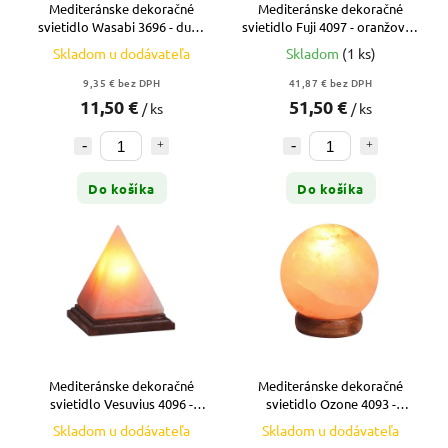
Mediteránske dekoračné
Mediteránske dekoračné
svietidlo Wasabi 3696 - dub -
svietidlo Fuji 4097 - oranžová -
oranžová
červená-oranžová
Skladom u dodávateľa
Skladom
(1 ks)
9,35 € bez DPH
41,87 € bez DPH
11,50 €
51,50 €
/ ks
/ ks
Do košíka
Do košíka
Mediteránske dekoračné
Mediteránske dekoračné
svietidlo Vesuvius 4096 -
svietidlo Ozone 4093 -
oranžová - červená-oranžová
oranžová - červená-oranžová
Skladom u dodávateľa
Skladom u dodávateľa