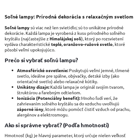
Soľné lampy: Prírodná dekorácia s relaxačným svetlom
Soľné lampy
sú viac než len svietidlo; sú to unikátne prírodné
dekorácie. Každá lampa je vyrobená z kusu prírodného soľného
kryštálu (najčastejšie z
Himalájskej soli
), ktorý po rozsvietení
vydáva charakteristické
teplé, oranžovo-ružové svetlo
, ktoré
pôsobí veľmi upokojujúco.
Prečo si vybrať soľnú lampu?
Atmosférické osvetlenie:
Poskytujú veľmi jemné, tlmené
svetlo, ideálne pre spálne, obývačky, detské izby (ako
orientačné svetlo) alebo relaxačné kútiky.
Unikátny dizajn:
Každá lampa je originál svojím tvarom,
štruktúrou a farebným odtieňom.
Ionizácia (Potenciálny benefit):
Mnoho ľudí verí, že
zahrievaním soľného kryštálu sa do vzduchu uvoľňujú
záporné ióny
, ktoré môžu pomôcť čistiť vzduch od prachu,
alergénov a elektrosmogu.
Ako si správne vybrať? (Podľa hmotnosti)
Hmotnosť (kg) je hlavný parameter, ktorý určuje nielen veľkosť