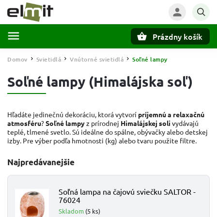
Prázdny košík
Hľadať
Domov
Svietidlá
Vnútorné svietidlá
Soľné lampy
/
/
/
Soľné lampy (Himalájska soľ)
Hľadáte jedinečnú dekoráciu, ktorá vytvorí
príjemnú a relaxačnú
atmosféru
?
Soľné lampy
z prírodnej
Himalájskej soli
vydávajú
teplé, tlmené svetlo. Sú ideálne do spálne, obývačky alebo detskej
izby. Pre výber podľa hmotnosti (kg) alebo tvaru použite filtre.
Najpredávanejšie
Soľná lampa na čajovú sviečku SALTOR -
76024
Skladom
(5 ks)