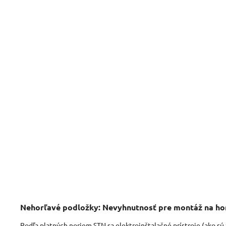
Nehorľavá podložka izolačná Cemvin - PI
80 T - 80x80x5mm
Skladom
(20 ks)
2,50 € bez DPH
3,07 €
/ ks
30,70 € / 10 ks
Do košíka
Nehorľavé podložky: Nevyhnutnosť pre montáž na ho
Podľa platných noriem STN sa elektroinštalačné prístroje (ako sú