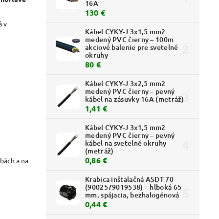
16A
130 €
á v
Kábel CYKY-J 3x1,5 mm2
medený PVC čierny – 100m
akciové balenie pre svetelné
okruhy
80 €
Kábel CYKY-J 3x2,5 mm2
medený PVC čierny – pevný
kábel na zásuvky 16A (metráž)
1,41 €
Kábel CYKY-J 3x1,5 mm2
medený PVC čierny – pevný
kábel na svetelné okruhy
(metráž)
0,86 €
vbách a na
Krabica inštalačná ASDT 70
(9002579019538) – hlboká 65
mm, spájacia, bezhalogénová
0,44 €