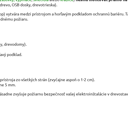
. drevo, OSB dosky, drevotrieska).
top) vytvára medzi prístrojom a horľavým podkladom ochrannú bariéru. T
lednému požiaru.
ty, drevodomy).
avý podklad.
stroja zo všetkých strán (zvyčajne aspoň o 1-2 cm).
jne 5 mm.
 zásadne zvyšuje požiarnu bezpečnosť vašej elektroinštalácie v drevosta