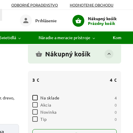
ODBORNÉ PORADENSTVO
HODNOTENIE OBCHODU
Nákupný košík
Prihlásenie
Prázdny košík
Svietidlá
Náradie a meracie prístroje
Komunikác
Nákupný košík
3
€
4
€
Na sklade
. drevo,
4
Akcia
0
Novinka
0
Tip
0
ka