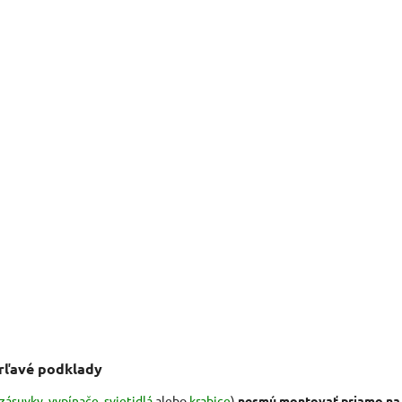
rľavé podklady
zásuvky, vypínače
,
svietidlá
alebo
krabice
)
nesmú montovať priamo na