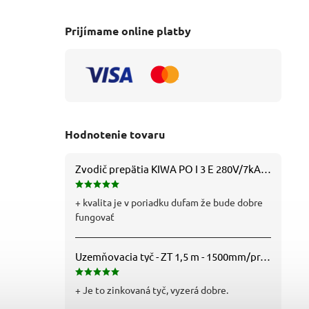
Prijímame online platby
Hodnotenie tovaru
Zvodič prepätia KIWA PO I 3 E 280V/7kA B+C+D (T1+T2+T3) 3P - 81.201
+ kvalita je v poriadku dufam že bude dobre
fungovať
Uzemňovacia tyč - ZT 1,5 m - 1500mm/pr.25mm - Fe/Zn - f712112
+ Je to zinkovaná tyč, vyzerá dobre.