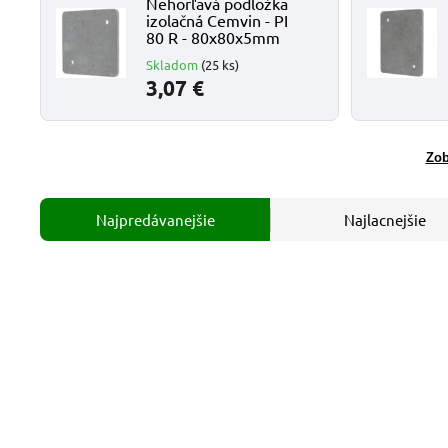
Nehorľavá podložka
izolačná Cemvin - PI
80 R - 80x80x5mm
Skladom
(25 ks)
3,07 €
Zob
Najpredávanejšie
Najlacnejšie
Kód:
PI 80R