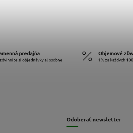
amenná predajňa
Objemové zľa
zdvihnite si objednávky aj osobne
1% za každých 10
Odoberať newsletter