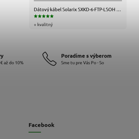
Dátový kábel Solarix SXKD-6-FTP-LSOH - Cat6, FTP, LSOH, drôt (26000005)
+ kvalitný
vy
Poradíme s výberom
0€ až do 10%
Sme tu pre Vás Po - So
Facebook