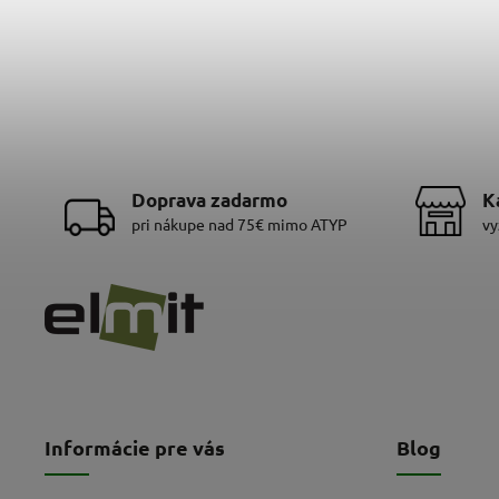
Doprava zadarmo
K
pri nákupe nad 75€ mimo ATYP
vy
Informácie pre vás
Blog