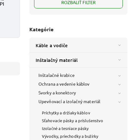
ROZBALIŤ FILTER
PI
Kategórie
Káble a vodiče
Inštalačný materiál
Inštalačné krabice
Ochrana a vedenie káblov
Svorky a konektory
I 80 2ZT
Upevňovací a izolačný materiál
Príchytky a držiaky káblov
Sťahovacie pásky a príslušenstvo
Izolačné a tesniace pásky
Vývodky, priechodky a bužírky