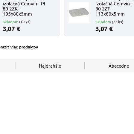
izolačná Cemvin - PI
izolačná Cemvin - 
80 2ZK -
80 2ZT -
105x80x5mm
113x80x5mm
Skladom
(10 ks)
Skladom
(22 ks)
3,07 €
3,07 €
raziť viac produktov
Najdrahšie
Abecedne
Kód:
PI 80 2ZK
Kód:
P