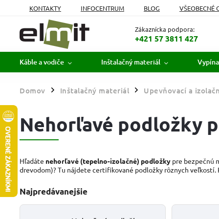
KONTAKTY
INFOCENTRUM
BLOG
VŠEOBECNÉ 
MOJA OBJEDNÁVKA
Zákaznícka podpora:
+421 57 3811 427
Káble a vodiče
Inštalačný materiál
Vypína
Domov
Inštalačný materiál
Upevňovací a izolačn
/
/
Nehorľavé podložky p
Hľadáte
nehorľavé (tepelno-izolačné) podložky
pre bezpečnú 
drevodom)? Tu nájdete certifikované podložky rôznych veľkostí. P
Najpredávanejšie