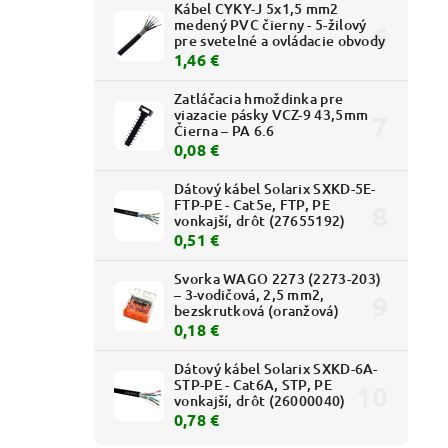
Kábel CYKY-J 5x1,5 mm2
medený PVC čierny - 5-žilový
pre svetelné a ovládacie obvody
1,46 €
Zatláčacia hmoždinka pre
viazacie pásky VCZ-9 43,5mm
Čierna – PA 6.6
0,08 €
Dátový kábel Solarix SXKD-5E-
FTP-PE - Cat5e, FTP, PE
vonkajší, drôt (27655192)
0,51 €
Svorka WAGO 2273 (2273-203)
– 3-vodičová, 2,5 mm2,
bezskrutková (oranžová)
0,18 €
Dátový kábel Solarix SXKD-6A-
STP-PE - Cat6A, STP, PE
vonkajší, drôt (26000040)
0,78 €