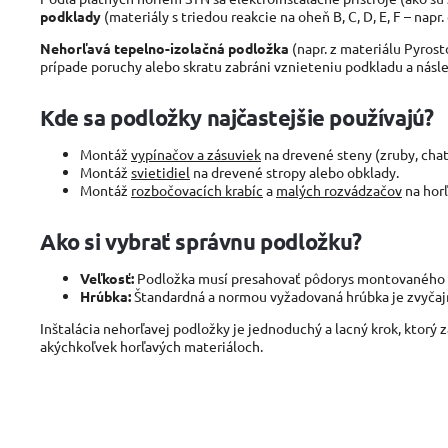
podklady
(materiály s triedou reakcie na oheň B, C, D, E, F – napr
Nehorľavá tepelno-izolačná podložka
(napr. z materiálu Pyros
prípade poruchy alebo skratu zabráni vznieteniu podkladu a nás
Kde sa podložky najčastejšie používajú?
Montáž
vypínačov a zásuviek
na drevené steny (zruby, cha
Montáž
svietidiel
na drevené stropy alebo obklady.
Montáž
rozbočovacích krabíc
a
malých rozvádzačov
na horľ
Ako si vybrať správnu podložku?
Veľkosť:
Podložka musí presahovať pôdorys montovaného prí
Hrúbka:
Štandardná a normou vyžadovaná hrúbka je zvyča
Inštalácia nehorľavej podložky je jednoduchý a lacný krok, ktorý
akýchkoľvek horľavých materiáloch.