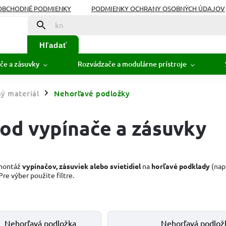
OBCHODNÉ PODMIENKY
PODMIENKY OCHRANY OSOBNÝCH ÚDAJOV
Hľadať
če a zásuvky
Rozvádzače a modulárne prístroje
ý materiál
Nehorľavé podložky
/
od vypínače a zásuvky
montáž
vypínačov, zásuviek alebo svietidiel
na
horľavé podklady
(napr
re výber použite filtre.
Nehorľavá podložka
Nehorľavá podlož