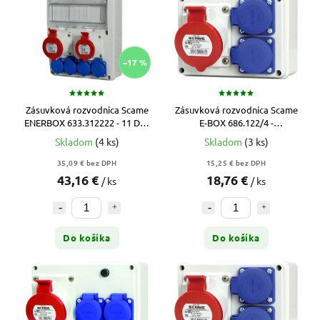
–17 %
Zásuvková rozvodnica Scame
Zásuvková rozvodnica Scame
ENERBOX 633.312222 - 11 DIN
E-BOX 686.122/4 -
(bez istenia)
16A/4p/2x230V (bez istenia)
Skladom
(4 ks)
Skladom
(3 ks)
35,09 € bez DPH
15,25 € bez DPH
43,16 €
18,76 €
/ ks
/ ks
Do košíka
Do košíka