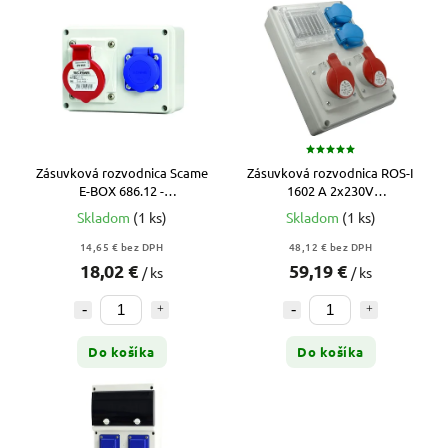
Zásuvková rozvodnica Scame
Zásuvková rozvodnica ROS-I
E-BOX 686.12 -
1602 A 2x230V
16A/5p/1x230V (bez istenia)
1x16A+1x32A/400V 4P
Skladom
(1 ks)
Skladom
(1 ks)
neistená
14,65 € bez DPH
48,12 € bez DPH
18,02 €
59,19 €
/ ks
/ ks
Do košíka
Do košíka