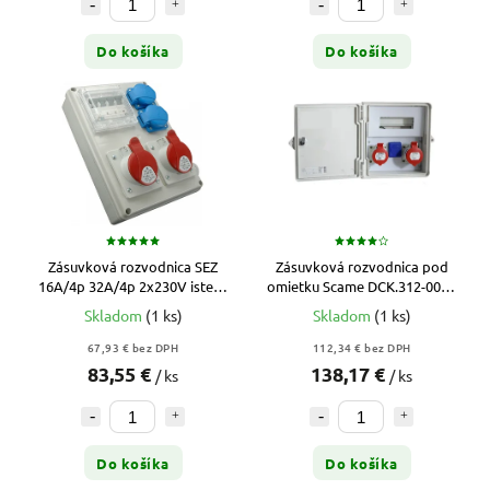
Do košíka
Do košíka
Zásuvková rozvodnica SEZ
Zásuvková rozvodnica pod
16A/4p 32A/4p 2x230V istená
omietku Scame DCK.312-000 -
- ROS-I 1602
32A/16A/230V (8 DIN)
Skladom
(1 ks)
Skladom
(1 ks)
67,93 € bez DPH
112,34 € bez DPH
83,55 €
138,17 €
/ ks
/ ks
Do košíka
Do košíka