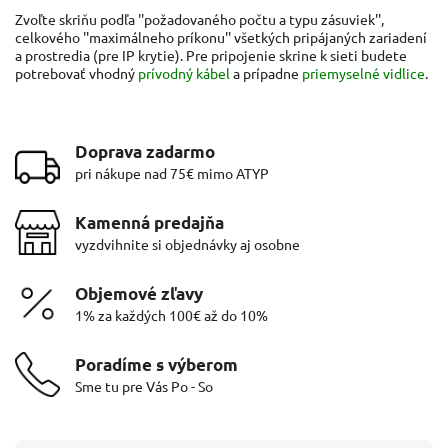
Zvoľte skriňu podľa ''požadovaného počtu a typu zásuviek'',
celkového ''maximálneho príkonu'' všetkých pripájaných zariadení
a prostredia (pre IP krytie). Pre pripojenie skrine k sieti budete
potrebovať vhodný
prívodný kábel
a prípadne
priemyselné vidlice
.
Doprava zadarmo
pri nákupe nad 75€ mimo ATYP
Kamenná predajňa
vyzdvihnite si objednávky aj osobne
Objemové zľavy
1% za každých 100€ až do 10%
Poradíme s výberom
Sme tu pre Vás Po - So