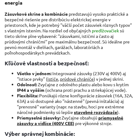
energia
Zásuvkové skrine a kombinácie
predstavujú vysoko praktické a
bezpečné riešenie pre distribúciu elektrickej energie v
priestoroch, kde je potrebný ''väčší počet zásuviek rôznych typov''
s vlastným istením. Na rozdiel od obyčajných
predlžovačiek
sú
tieto skrine plne vybavené: ''zásuvkami, ističmi a často aj
prúdovými chráničmi'' pre maximálnu bezpečnosť. Sú ideálne pre
pevnú montáž v dielňach, garážach, laboratóriách a
poľnohospodárskych prevádzkach.
Kľúčové vlastnosti a bezpečnosť:
Všetko v jednom:
Integrované zásuvky (230V aj 400V) aj
''istiace prvky'' (
ističe
,
prúdové chrániče
) v jednej skrini.
Odolnosť:
Zvyčajne z odolného plastu alebo kovu s krytím
IP44 a vyšším
(ochrana proti prachu a striekajúcej vode).
Flexibilita:
Ponúkajú rôzne konfigurácie zásuviek (16A, 32A,
63A) a sú dostupné ako ''nástenné'' (pevná inštalácia) aj
''prenosné'' varianty (napr. na stavbu, hoci pre extrémne
náročné podmienky sú lepšie
stavebné rozvádzače
).
Priemyselné zásuvky:
Zvyčajne obsahujú
priemyselné
zásuvky a vidlice (400V CEE)
pre výkonné stroje.
Výber správnej kombinácie: