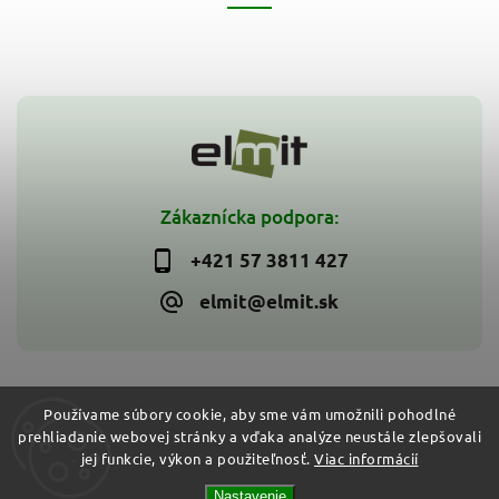
Zákaznícka podpora:
+421 57 3811 427
elmit@elmit.sk
Používame súbory cookie, aby sme vám umožnili pohodlné
prehliadanie webovej stránky a vďaka analýze neustále zlepšovali
Copyright 2026
ELMIT - Elektroinštalačný materiál, svietidlá
.
jej funkcie, výkon a použiteľnosť.
Viac informácií
Všetky práva vyhradené.
Vytvořil
Shoptet
| Design
Shoptak.cz
Nastavenie