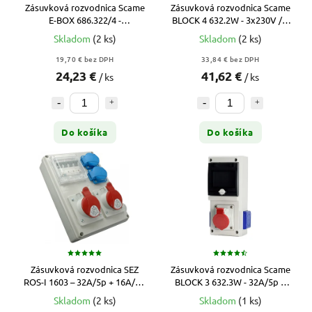
Zásuvková rozvodnica Scame
Zásuvková rozvodnica Scame
E-BOX 686.322/4 -
BLOCK 4 632.2W - 3x230V / 4
32A/4p/2x230V (bez istenia)
DIN (bez istenia)
Skladom
(2 ks)
Skladom
(2 ks)
19,70 € bez DPH
33,84 € bez DPH
24,23 €
41,62 €
/ ks
/ ks
Do košíka
Do košíka
Zásuvková rozvodnica SEZ
Zásuvková rozvodnica Scame
ROS-I 1603 – 32A/5p + 16A/5p
BLOCK 3 632.3W - 32A/5p +
+ 2x230V, s istením
2x230V / 4 DIN (bez istenia)
Skladom
(2 ks)
Skladom
(1 ks)
(10003496.00)