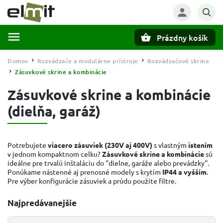
Prázdny košík
Hľadať
Domov
Rozvádzače a modulárne prístroje
Rozvádzačové skrine
/
/
Zásuvkové skrine a kombinácie
/
Zásuvkové skrine a kombinácie
(dielňa, garáž)
Potrebujete
viacero zásuviek (230V aj 400V)
s vlastným
istením
v jednom kompaktnom celku?
Zásuvkové skrine a kombinácie
sú
ideálne pre trvalú inštaláciu do ''dielne, garáže alebo prevádzky''.
Ponúkame nástenné aj prenosné modely s krytím
IP44 a vyšším
.
Pre výber konfigurácie zásuviek a prúdu použite filtre.
Najpredávanejšie