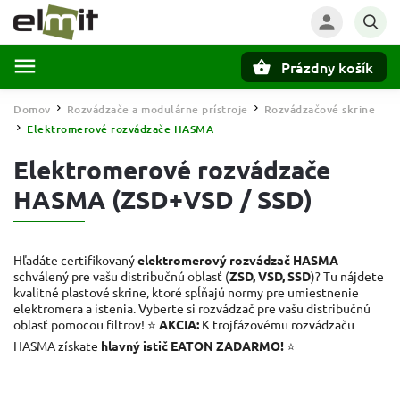
Prázdny košík
Hľadať
Domov
Rozvádzače a modulárne prístroje
Rozvádzačové skrine
/
/
Elektromerové rozvádzače HASMA
/
Elektromerové rozvádzače
HASMA (ZSD+VSD / SSD)
Hľadáte certifikovaný
elektromerový rozvádzač HASMA
schválený pre vašu distribučnú oblasť (
ZSD, VSD, SSD
)? Tu nájdete
kvalitné plastové skrine, ktoré spĺňajú normy pre umiestnenie
elektromera a istenia. Vyberte si rozvádzač pre vašu distribučnú
oblasť pomocou filtrov! ⭐
AKCIA:
K trojfázovému rozvádzaču
HASMA získate
hlavný istič EATON ZADARMO!
⭐