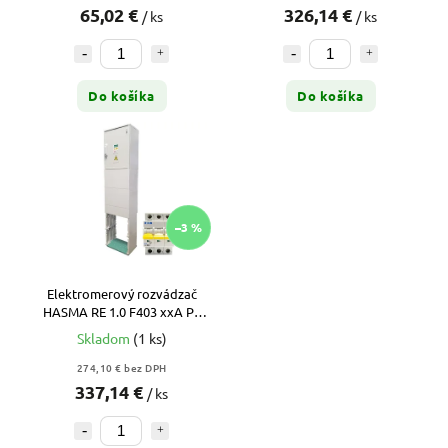
65,02 €
326,14 €
/ ks
/ ks
Do košíka
Do košíka
–3 %
Elektromerový rozvádzač
HASMA RE 1.0 F403 xxA P1
(SSD) – 3F Pilier, 2T + Istič
Skladom
(1 ks)
ZADARMO
274,10 € bez DPH
337,14 €
/ ks