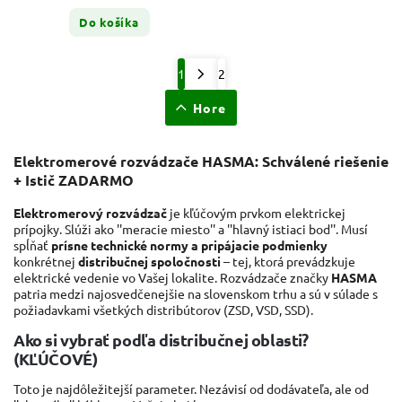
Do košíka
1
2
Hore
Elektromerové rozvádzače HASMA: Schválené riešenie
+ Istič ZADARMO
Elektromerový rozvádzač
je kľúčovým prvkom elektrickej
prípojky. Slúži ako ''meracie miesto'' a ''hlavný istiaci bod''. Musí
spĺňať
prísne technické normy a pripájacie podmienky
konkrétnej
distribučnej spoločnosti
– tej, ktorá prevádzkuje
elektrické vedenie vo Vašej lokalite. Rozvádzače značky
HASMA
patria medzi najosvedčenejšie na slovenskom trhu a sú v súlade s
požiadavkami všetkých distribútorov (ZSD, VSD, SSD).
Ako si vybrať podľa distribučnej oblasti?
(KĽÚČOVÉ)
Toto je najdôležitejší parameter. Nezávisí od dodávateľa, ale od