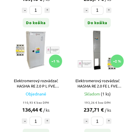
Do košíka
Do košíka
–1 %
–2 %
Elektromerový rozvádzač
Elektromerový rozvádzač
HASMA RE 2.0 P L FVE
HASMA RE 2.0 FE L FVE
(ZSD/VSD) – Nástenný, 1T,
(ZSD/VSD) – Pilier, 1T, Úzky +
Objednané
Skladom
(1 ks)
Vypínač + Istič
Istič ZADARMO
110,93 € bez DPH
193,26 € bez DPH
136,44 €
237,71 €
/ ks
/ ks