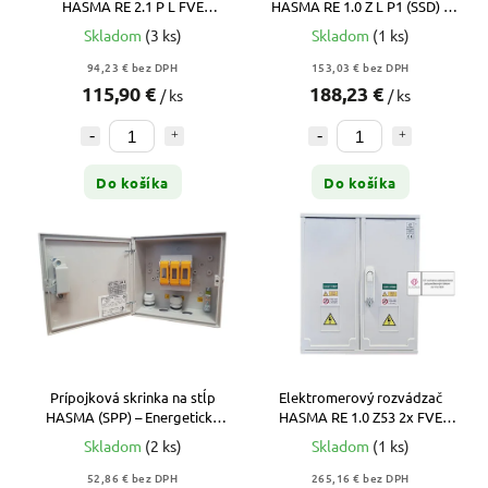
HASMA RE 2.1 P L FVE
HASMA RE 1.0 Z L P1 (SSD) –
(ZSD/VSD) – 1-Fázový,
Zapustený, 3F, 2T + Istič
Skladom
(3 ks)
Skladom
(1 ks)
Nástenný + Vypínač
ZADARMO
94,23 € bez DPH
153,03 € bez DPH
115,90 €
188,23 €
/ ks
/ ks
Do košíka
Do košíka
Prípojková skrinka na stĺp
Elektromerový rozvádzač
HASMA (SPP) – Energetický
HASMA RE 1.0 Z53 2x FVE
zámok, IP2X
(ZSD/VSD) – 2 Odberatelia,
Skladom
(2 ks)
Skladom
(1 ks)
Zapustený
52,86 € bez DPH
265,16 € bez DPH