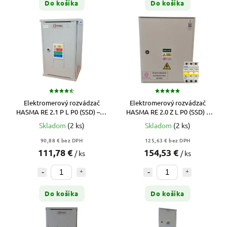
Do košíka
Do košíka
Elektromerový rozvádzač
Elektromerový rozvádzač
HASMA RE 2.1 P L P0 (SSD) – 1-
HASMA RE 2.0 Z L P0 (SSD) –
Fázový, Nástenný, 1Tarif
Zapustený, 1T + Istič
Skladom
(2 ks)
Skladom
(2 ks)
ZADARMO
90,88 € bez DPH
125,63 € bez DPH
111,78 €
154,53 €
/ ks
/ ks
Do košíka
Do košíka