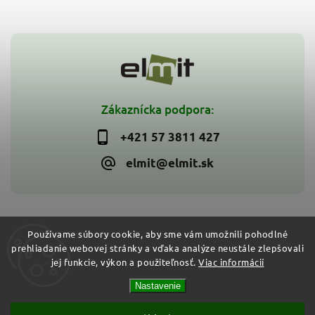
Zákaznícka podpora:
+421 57 3811 427
elmit@elmit.sk
Používame súbory cookie, aby sme vám umožnili pohodlné
prehliadanie webovej stránky a vďaka analýze neustále zlepšovali
Copyright 2026
ELMIT - Elektroinštalačný materiál, svietidlá
.
jej funkcie, výkon a použiteľnosť.
Viac informácií
Všetky práva vyhradené.
Vytvořil
Shoptet
| Design
Shoptak.cz
Nastavenie