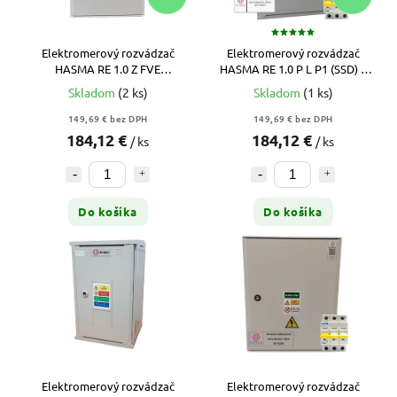
Elektromerový rozvádzač
Elektromerový rozvádzač
HASMA RE 1.0 Z FVE
HASMA RE 1.0 P L P1 (SSD) –
(ZSD/VSD) – Zapustený, 2T +
3F, 2T, Nástenný + Istič
Skladom
(2 ks)
Skladom
(1 ks)
Istič ZADARMO
ZADARMO
149,69 € bez DPH
149,69 € bez DPH
184,12 €
184,12 €
/ ks
/ ks
Do košíka
Do košíka
Elektromerový rozvádzač
Elektromerový rozvádzač