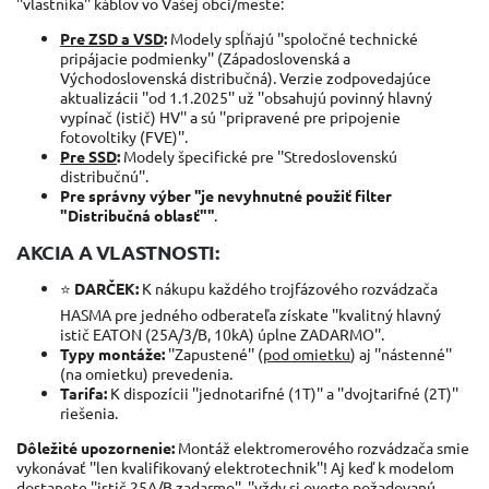
''vlastníka'' káblov vo Vašej obci/meste:
Pre ZSD a VSD
:
Modely spĺňajú ''spoločné technické
pripájacie podmienky'' (Západoslovenská a
Východoslovenská distribučná). Verzie zodpovedajúce
aktualizácii ''od 1.1.2025'' už ''obsahujú povinný hlavný
vypínač (istič) HV'' a sú ''pripravené pre pripojenie
fotovoltiky (FVE)''.
Pre SSD
:
Modely špecifické pre ''Stredoslovenskú
distribučnú''.
Pre správny výber ''je nevyhnutné použiť filter
"Distribučná oblasť"''
.
AKCIA A VLASTNOSTI:
⭐
DARČEK:
K nákupu každého trojfázového rozvádzača
HASMA pre jedného odberateľa získate ''kvalitný hlavný
istič EATON (25A/3/B, 10kA) úplne ZADARMO''.
Typy montáže:
''Zapustené'' (
pod omietku
) aj ''nástenné''
(na omietku) prevedenia.
Tarifa:
K dispozícii ''jednotarifné (1T)'' a ''dvojtarifné (2T)''
riešenia.
Dôležité upozornenie:
Montáž elektromerového rozvádzača smie
vykonávať ''len kvalifikovaný elektrotechnik''! Aj keď k modelom
dostanete ''istič 25A/B zadarmo'', ''vždy si overte požadovanú