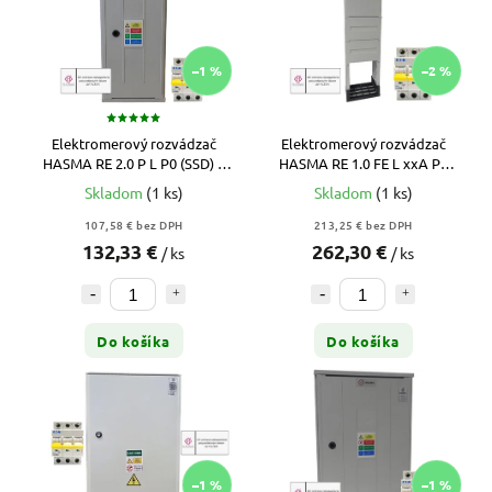
–1 %
–2 %
Elektromerový rozvádzač
Elektromerový rozvádzač
HASMA RE 2.0 P L P0 (SSD) –
HASMA RE 1.0 FE L xxA P1
Nástenný, 1T + Istič ZADARMO
(SSD) – 3F Pilier, 2T + Istič
Skladom
(1 ks)
Skladom
(1 ks)
ZADARMO
107,58 € bez DPH
213,25 € bez DPH
132,33 €
262,30 €
/ ks
/ ks
Do košíka
Do košíka
–1 %
–1 %