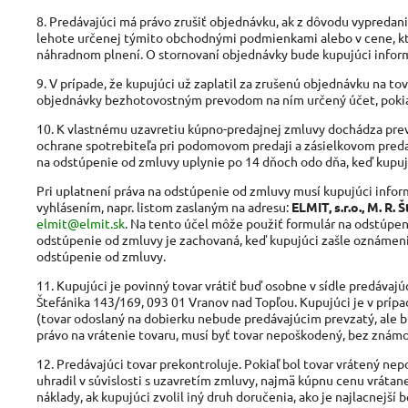
8. Predávajúci má právo zrušiť objednávku, ak z dôvodu vypredan
lehote určenej týmito obchodnými podmienkami alebo v cene, kt
náhradnom plnení. O stornovaní objednávky bude kupujúci infor
9. V prípade, že kupujúci už zaplatil za zrušenú objednávku na to
objednávky bezhotovostným prevodom na ním určený účet, pokia
10. K vlastnému uzavretiu kúpno-predajnej zmluvy dochádza prevz
ochrane spotrebiteľa pri podomovom predaji a zásielkovom preda
na odstúpenie od zmluvy uplynie po 14 dňoch odo dňa, keď kupujú
Pri uplatnení práva na odstúpenie od zmluvy musí kupujúci inf
vyhlásením, napr. listom zaslaným na adresu:
ELMIT, s.r.o., M. R
elmit@elmit.sk
. Na tento účel môže použiť formulár na odstúpe
odstúpenie od zmluvy je zachovaná, keď kupujúci zašle oznámeni
odstúpenie od zmluvy.
11. Kupujúci je povinný tovar vrátiť buď osobne v sídle predávajú
Štefánika 143/169, 093 01 Vranov nad Topľou. Kupujúci je v príp
(tovar odoslaný na dobierku nebude predávajúcim prevzatý, ale b
právo na vrátenie tovaru, musí byť tovar nepoškodený, bez zná
12. Predávajúci tovar prekontroluje. Pokiaľ bol tovar vrátený n
uhradil v súvislosti s uzavretím zmluvy, najmä kúpnu cenu vráta
náklady, ak kupujúci zvolil iný druh doručenia, ako je najlacnejš