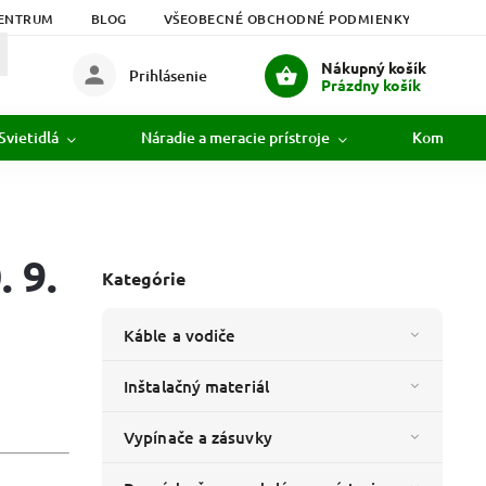
ENTRUM
BLOG
VŠEOBECNÉ OBCHODNÉ PODMIENKY
PODM
Nákupný košík
Prihlásenie
Prázdny košík
Svietidlá
Náradie a meracie prístroje
Komunikác
 9.
Kategórie
Káble a vodiče
Inštalačný materiál
Vypínače a zásuvky