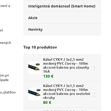
znení a
Inteligentná domácnosť (Smart Home)
Akcie
Novinky
ri
tnených
Top 10 produktov
Kábel CYKY-J 3x2,5 mm2
medený PVC čierny – 100m
akciové balenie pre zásuvky
16A
ým pri
130 €
rípade
Kábel CYKY-J 3x1,5 mm2
medený PVC čierny – 100m
u, platbou
akciové balenie pre svetelné
okruhy
80 €
.