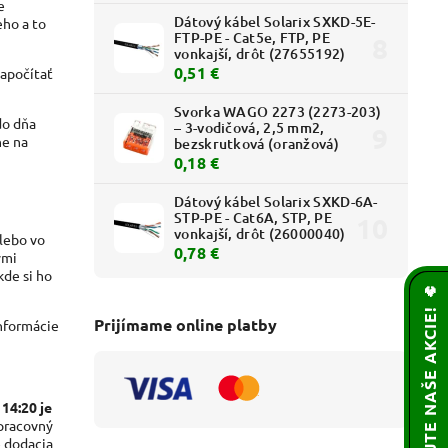
e
Dátový kábel Solarix SXKD-5E-
ho a to
FTP-PE - Cat5e, FTP, PE
vonkajší, drôt (27655192)
0,51 €
započítať
Svorka WAGO 2273 (2273-203)
do dňa
– 3-vodičová, 2,5 mm2,
ne na
bezskrutková (oranžová)
0,18 €
Dátový kábel Solarix SXKD-6A-
STP-PE - Cat6A, STP, PE
vonkajší, drôt (26000040)
lebo vo
0,78 €
ými
kde si ho
🌟 NEZMEŠKAJTE NAŠE AKCIE! 🔥
Prijímame online platby
nformácie
14:20 je
 pracovný
e dodacia