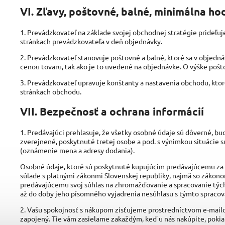
VI. Zľavy, poštovné, balné, minimálna h
1. Prevádzkovateľ na základe svojej obchodnej stratégie prideľuj
stránkach prevádzkovateľa v deň objednávky.
2. Prevádzkovateľ stanovuje poštovné a balné, ktoré sa v objednáv
cenou tovaru, tak ako je to uvedené na objednávke. O výške poš
3. Prevádzkovateľ upravuje konštanty a nastavenia obchodu, kt
stránkach obchodu.
VII. Bezpečnosť a ochrana informácií
1. Predávajúci prehlasuje, že všetky osobné údaje sú dôverné, b
zverejnené, poskytnuté tretej osobe a pod. s výnimkou situácie 
(oznámenie mena a adresy dodania).
Osobné údaje, ktoré sú poskytnuté kupujúcim predávajúcemu za
súlade s platnými zákonmi Slovenskej republiky, najmä so zákono
predávajúcemu svoj súhlas na zhromažďovanie a spracovanie tých
až do doby jeho písomného vyjadrenia nesúhlasu s týmto spraco
2. Vašu spokojnosť s nákupom zisťujeme prostredníctvom e-mail
zapojený. Tie vám zasielame zakaždým, keď u nás nakúpite, pokiaľ 