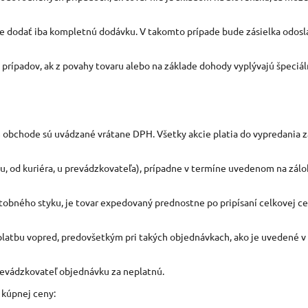
je dodať iba kompletnú dodávku. V takomto prípade bude zásielka odosl
prípadov, ak z povahy tovaru alebo na základe dohody vyplývajú špeciá
om obchode sú uvádzané vrátane DPH. Všetky akcie platia do vypredania z
rku, od kuriéra, u prevádzkovateľa), prípadne v termíne uvedenom na zál
tobného styku, je tovar expedovaný prednostne po pripísaní celkovej c
atbu vopred, predovšetkým pri takých objednávkach, ako je uvedené v čl
revádzkovateľ objednávku za neplatnú.
 kúpnej ceny: