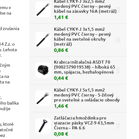
Kábel CYKY-J 3x2,5 mm2
medený PVC čierny – pevný
cemu v
kábel na zásuvky 16A (metráž)
dne na
1,41 €
d zrušenia
Kábel CYKY-J 3x1,5 mm2
medený PVC čierny – pevný
kábel na svetelné okruhy
(metráž)
4 Z.z. o
0,86 €
u. Lehota
.
Krabica inštalačná ASDT 70
ačným
(9002579019538) – hlboká 65
u
mm, spájacia, bezhalogénová
ta na
0,44 €
ta na
Kábel CYKY-J 5x1,5 mm2
medený PVC čierny - 5-žilový
.
pre svetelné a ovládacie obvody
ého balíka
1,46 €
yužije
Zatláčacia hmoždinka pre
viazacie pásky VCZ-9 43,5mm
, ktoré
Čierna – PA 6.6
datočné
0,08 €
bez