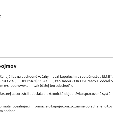
y
 pojmov
ahujú iba na obchodné vzťahy medzi kupujúcim a spoločnosťou ELMIT, s.
6 143 297, IČ DPH: SK2023247666, zapísanou v OR OS Prešov I., oddiel S
om e-shopu www.elmit.sk (ďalej len „obchod“).
 vlastnej autorizácii odoslala elektronickú objednávku spracovanú syst
 formulár obsahujúci informácie o kupujúcom, zozname objednaného tov
om obchodu.