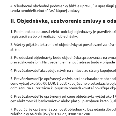
4. Všeobecné obchodné podmienky bližšie upravujú a upresňujú 
tvoria neoddeliteľnú súčasť kúpnej zmluvy.
II. Objednávka, uzatvorenie zmluvy a od
1. Podmienkou platnosti elektronickej objednávky je pravdivé a
registrácii alebo pri realizácii objednávky.
2. Všetky prijaté elektronické objednávky sú považované za náv
strán.
3. Po odoslaní objednávky bude objednávka spracovaná a na e-ma
prevádzkovateľom. Na uvedenú e-mailovú adresu budú v prípade 
4. Prevádzkovateľ akceptuje návrh na zmluvu zo strany kupujúc
5. Prevádzkovateľ je oprávnený v závislosti na charaktere obchod
cene vyššej ako 500,00 EUR, žiadať kupujúceho o autorizáciu ob
odmietnutia autorizácie kupujúcim prevádzkovateľ považuje obj
6. Prevádzkovateľ je oprávnený pri cene objednávky vyššej ako 
cez elektronické bankovníctvo alebo platbu platobnou kartou), a
7. Kupujúci je oprávnený stornovať objednávku bez udania dôvo
telefonicky na čísle 057/381 14 27, 0908 107 200.