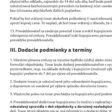
zbytočného odkladu, najneskôr do 14 dní odo dňa, keď bude pre
uskutočnená bezhotovostným prevodom na bankový účet uvedený
bez účtovania akýchkoľvek ďalších poplatkov.
Pokiaľ by bol vrátený tovar akokoľvek poškodený či opotrebovaný,
oproti kúpnej cene. To neplatí, ak bol tovar vrátený z dôvodu, že 
13. Prevádzkovateľ sa zaväzuje prevziať tovar a vrátiť kupujúce
odstúpenia od zmluvy. Prevádzkovateľ vráti kupujúcemu peniaz
prevádzke prevádzkovateľa.
III. Dodacie podmienky a termíny
1. Miestom plnenia zmluvy sa rozumie bydlisko (sídlo) alebo mi
formulári objednávky. Tovar bude dodaný prevádzkovateľom s využ
prostriedkami, resp. na základe dohody s kupujúcim (možnosť výb
kupujúci preberie do 7 dní po výzve od prevádzkovateľa.
2. Dodanie tovaru je uskutočnené jeho odovzdaním kupujúcemu, 
o dopravnom sú uvedené pri výbere spôsobu doručenia tovaru.
3. Vlastnícke právo na tovar prechádza na kupujúceho pod podmi
4. Prevádzkovateľ dodá tovar kupujúcemu čo možno v najkratšej d
odosielaný spravidla v deň objednávky a doručený nasledujúc
deň. Tovar, ktorý skladom nie je, má informáciu o dodacej dobe. 