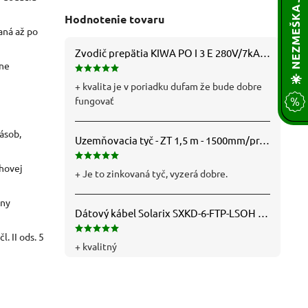
Hodnotenie tovaru
aná až po
Zvodič prepätia KIWA PO I 3 E 280V/7kA B+C+D (T1+T2+T3) 3P - 81.201
lne
+ kvalita je v poriadku dufam že bude dobre
fungovať
ásob,
Uzemňovacia tyč - ZT 1,5 m - 1500mm/pr.25mm - Fe/Zn - f712112
ohovej
+ Je to zinkovaná tyč, vyzerá dobre.
eny
Dátový kábel Solarix SXKD-6-FTP-LSOH - Cat6, FTP, LSOH, drôt (26000005)
. II ods. 5
+ kvalitný