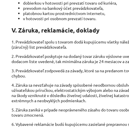
dobierkou v hotovosti pri prevzatí tovaru od kuriéra,
prevodom na bankový účet prevádzkovateľa,
platobnou kartou prostredníctvom internetu,
v hotovosti pri osobnom prevzatí tovaru.
V. Záruka, reklamácie, doklady
1. Prevádzkovateľ spolu s tovarom dodá kupujúcemu všetky náležité
(záručný) list prevádzkovateľa.
2. Prevádzkovateľ poskytuje na dodaný tovar záruku výslovne uvede
dodacom liste uvedené, tak minimálna záruka je 24 mesiacov a z
3. Prevádzkovateľ zodpovedá za závady, ktoré sa na predanom to
chybou.
4. Záruka sa nevzťahuje na závady spôsobené neodbornou obsluho
užívateľskou príručkou, elektrostatickým výbojom alebo na zá
na škody vzniknuté v dôsledku živelnej udalosti, živelnej katas
extrémnych a neobvyklých podmienkach.
5. Záruka zaniká v prípade neoprávneného zásahu do tovaru oso
tovaru zmocnená.
6. Vybavené reklamácie budú kupujúcemu zasielané prepravnou 