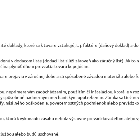
 doklady, ktoré sa k tovaru vzťahujú, t. j. faktúru (daňový doklad) a do
nú v dodacom liste (dodací list slúži zároveň ako záručný list). Ak to ni
ačína plynúť dňom prevzatia tovaru kupujúcim.
vare prejavia v záručnej dobe a sú spôsobené závadou materiálu alebo 
u, neprimeraným zaobchádzaním, použitím či inštaláciou, ktorá je v ro
vady spôsobené nadmerným mechanickým opotrebením. Záruka sa tiež ne
trofy, násilného poškodenia, poveternostných podmienok alebo prevádzko
bou, ktorá k vykonaniu zásahu nebola výslovne prevádzkovateľom alebo
službou alebo budú uschované.