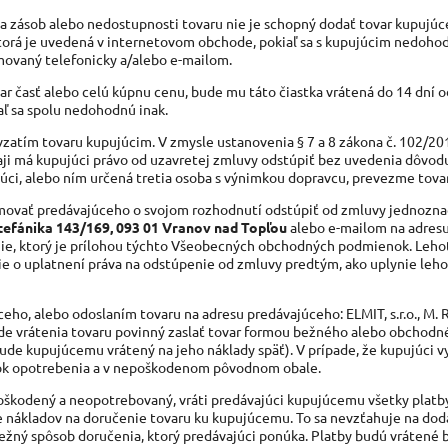
ia zásob alebo nedostupnosti tovaru nie je schopný dodať tovar kupujú
orá je uvedená v internetovom obchode, pokiaľ sa s kupujúcim nedoho
movaný telefonicky a/alebo e-mailom.
var časť alebo celú kúpnu cenu, bude mu táto čiastka vrátená do 14 dní o
ľ sa spolu nedohodnú inak.
atím tovaru kupujúcim. V zmysle ustanovenia § 7 a 8 zákona č. 102/201
ji má kupujúci právo od uzavretej zmluvy odstúpiť bez uvedenia dôvod
ci, alebo ním určená tretia osoba s výnimkou dopravcu, prevezme tovar
ormovať predávajúceho o svojom rozhodnutí odstúpiť od zmluvy jednozn
. Štefánika 143/169, 093 01 Vranov nad Topľou
alebo e-mailom na adres
nie, ktorý je prílohou týchto Všeobecných obchodných podmienok. Leho
e o uplatnení práva na odstúpenie od zmluvy predtým, ako uplynie leho
ceho, alebo odoslaním tovaru na adresu predávajúceho: ELMIT, s.r.o., M. R
ade vrátenia tovaru povinný zaslať tovar formou bežného alebo obchodn
ude kupujúcemu vrátený na jeho náklady späť). V prípade, že kupujúci v
mok opotrebenia a v nepoškodenom pôvodnom obale.
epoškodený a neopotrebovaný, vráti predávajúci kupujúcemu všetky platby
ne nákladov na doručenie tovaru ku kupujúcemu. To sa nevzťahuje na do
í bežný spôsob doručenia, ktorý predávajúci ponúka. Platby budú vrátené 