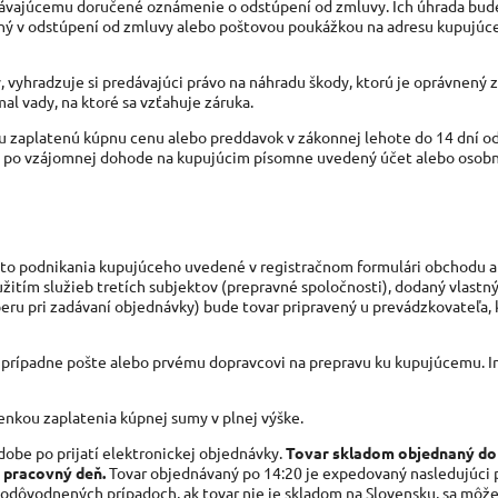
dávajúcemu doručené oznámenie o odstúpení od zmluvy. Ich úhrada bud
 v odstúpení od zmluvy alebo poštovou poukážkou na adresu kupujúce
 vyhradzuje si predávajúci právo na náhradu škody, ktorú je oprávnený 
mal vady, na ktoré sa vzťahuje záruka.
mu zaplatenú kúpnu cenu alebo preddavok v zákonnej lehote do 14 dní o
e po vzájomnej dohode na kupujúcim písomne uvedený účet alebo osob
esto podnikania kupujúceho uvedené v registračnom formulári obchodu a
itím služieb tretích subjektov (prepravné spoločnosti), dodaný vlastn
eru pri zadávaní objednávky) bude tovar pripravený u prevádzkovateľa, 
prípadne pošte alebo prvému dopravcovi na prepravu ku kupujúcemu. I
enkou zaplatenia kúpnej sumy v plnej výške.
obe po prijatí elektronickej objednávky.
Tovar skladom objednaný do 
i pracovný deň.
Tovar objednávaný po 14:20 je expedovaný nasledujúci
V odôvodnených prípadoch, ak tovar nie je skladom na Slovensku, sa môž