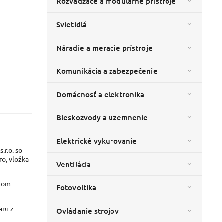
Rozvádzače a modulárne prístroje
Svietidlá
Náradie a meracie prístroje
Komunikácia a zabezpečenie
Domácnosť a elektronika
Bleskozvody a uzemnenie
Elektrické vykurovanie
r.o. so
ro, vložka
Ventilácia
émom
Fotovoltika
aru z
Ovládanie strojov