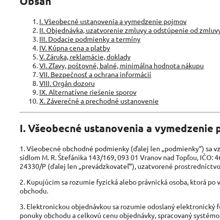
Obsah
I. Všeobecné ustanovenia a vymedzenie pojmov
II. Objednávka, uzatvorenie zmluvy a odstúpenie od zmluv
III. Dodacie podmienky a termíny
IV. Kúpna cena a platby
V. Záruka, reklamácie, doklady
VI. Zľavy, poštovné, balné, minimálna hodnota nákupu
VII. Bezpečnosť a ochrana informácií
VIII. Orgán dozoru
IX. Alternatívne riešenie sporov
X. Záverečné a prechodné ustanovenie
I. Všeobecné ustanovenia a vymedzenie
1. Všeobecné obchodné podmienky (ďalej len „podmienky“) sa vzť
sídlom M. R. Štefánika 143/169, 093 01 Vranov nad Topľou, IČO: 4
24330/P (ďalej len „prevádzkovateľ“), uzatvorené prostredníctv
2. Kupujúcim sa rozumie fyzická alebo právnická osoba, ktorá po
obchodu.
3. Elektronickou objednávkou sa rozumie odoslaný elektronický
ponuky obchodu a celkovú cenu objednávky, spracovaný systém