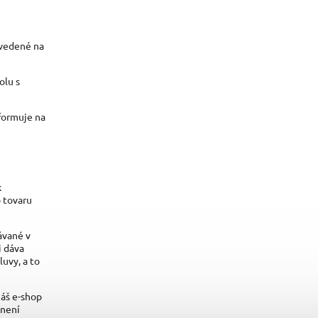
uvedené na
olu s
formuje na
k
o tovaru
ávané v
i dáva
uvy, a to
áš e-shop
znení