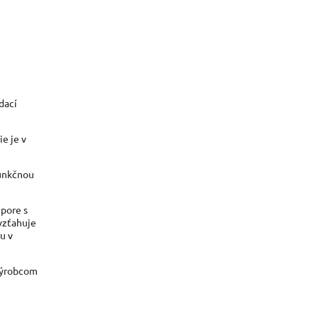
dací
e je v
funkčnou
zpore s
vzťahuje
u v
 výrobcom