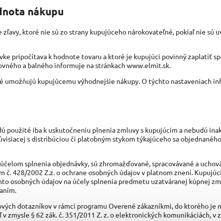
odnota nákupu
e zľavy, ktoré nie sú zo strany kupujúceho nárokovateľné, pokiaľ nie sú 
ke pripočítava k hodnote tovaru a ktoré je kupujúci povinný zaplatiť sp
tovného a balného informuje na stránkach www.elmit.sk.
oré umožňujú kupujúcemu výhodnejšie nákupy. O týchto nastaveniach in
udú použité iba k uskutočneniu plnenia zmluvy s kupujúcim a nebudú ina
súvisiacej s distribúciou či platobným stykom týkajúceho sa objednanéh
 účelom splnenia objednávky, sú zhromažďované, spracovávané a uchov
m č. 428/2002 Z.z. o ochrane osobných údajov v platnom znení. Kupujúc
to osobných údajov na účely splnenia predmetu uzatváranej kúpnej zml
vaním.
ových dotazníkov v rámci programu Overené zákazníkmi, do ktorého je n
v zmysle § 62 zák. č. 351/2011 Z. z. o elektronických komunikáciách, v 