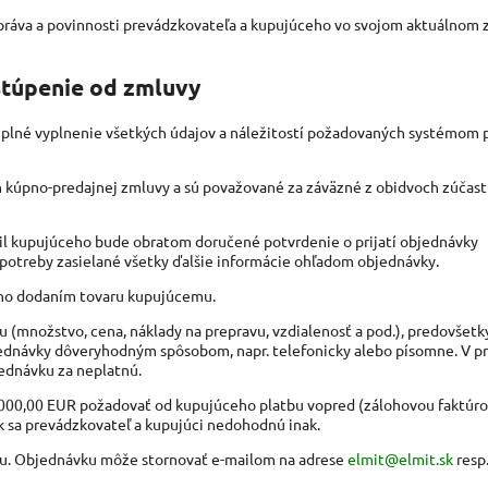
práva a povinnosti prevádzkovateľa a kupujúceho vo svojom aktuálnom 
stúpenie od zmluvy
 úplné vyplnenie všetkých údajov a náležitostí požadovaných systémom p
rh kúpno-predajnej zmluvy a sú považované za záväzné z obidvoch zúčas
il kupujúceho bude obratom doručené potvrdenie o prijatí objednávky
potreby zasielané všetky ďalšie informácie ohľadom objednávky.
eho dodaním tovaru kupujúcemu.
u (množstvo, cena, náklady na prepravu, vzdialenosť a pod.), predovšetk
jednávky dôveryhodným spôsobom, napr. telefonicky alebo písomne. V p
ednávku za neplatnú.
1 000,00 EUR požadovať od kupujúceho platbu vopred (zálohovou faktúro
k sa prevádzkovateľ a kupujúci nedohodnú inak.
du. Objednávku môže stornovať e-mailom na adrese
elmit@elmit.sk
resp