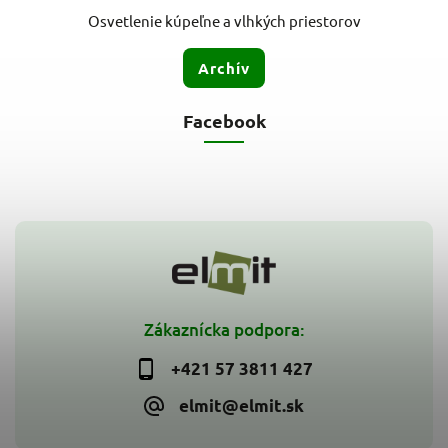
Osvetlenie kúpeľne a vlhkých priestorov
Archív
Facebook
Zákaznícka podpora:
+421 57 3811 427
elmit@elmit.sk