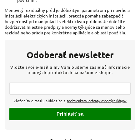
povrchmi.
Menovitý reziduálny prúd je dôležitým parametrom pri návrhu a
inštalácii elektrických inštalácií, pretože pomáha zabezpečiť
bezpečnosť pri manipulácii s elektrickým prúdom. Je dôležité
dodržiavať miestne predpisy a normy týkajúce sa menovitého
reziduálneho prúdu pre konkrétne aplikácie a oblasti použitia.
Odoberať newsletter
Vložte svoj e-mail a my Vám budeme zasielať informácie
o nových produktoch na našom e-shope.
Vložením e-mailu súhlasíte s
podmienkami ochrany osobných údajov
Prihlásiť sa