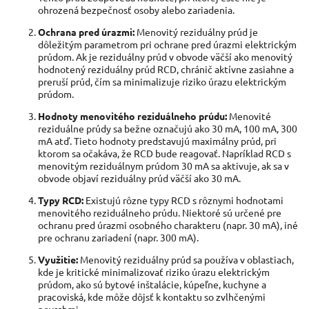
ohrozená bezpečnosť osoby alebo zariadenia.
Ochrana pred úrazmi:
Menovitý reziduálny prúd je
dôležitým parametrom pri ochrane pred úrazmi elektrickým
prúdom. Ak je reziduálny prúd v obvode väčší ako menovitý
hodnotený reziduálny prúd RCD, chránič aktívne zasiahne a
preruší prúd, čím sa minimalizuje riziko úrazu elektrickým
prúdom.
Hodnoty menovitého reziduálneho prúdu:
Menovité
reziduálne prúdy sa bežne označujú ako 30 mA, 100 mA, 300
mA atď. Tieto hodnoty predstavujú maximálny prúd, pri
ktorom sa očakáva, že RCD bude reagovať. Napríklad RCD s
menovitým reziduálnym prúdom 30 mA sa aktivuje, ak sa v
obvode objaví reziduálny prúd väčší ako 30 mA.
Typy RCD:
Existujú rôzne typy RCD s rôznymi hodnotami
menovitého reziduálneho prúdu. Niektoré sú určené pre
ochranu pred úrazmi osobného charakteru (napr. 30 mA), iné
pre ochranu zariadení (napr. 300 mA).
Využitie:
Menovitý reziduálny prúd sa používa v oblastiach,
kde je kritické minimalizovať riziko úrazu elektrickým
prúdom, ako sú bytové inštalácie, kúpeľne, kuchyne a
pracoviská, kde môže dôjsť k kontaktu so zvlhčenými