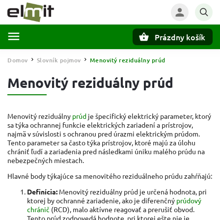
Prázdny košík
Hľadať
Domov
Slovník pojmov
Menovitý reziduálny prúd
/
/
Menovitý reziduálny prúd
Menovitý reziduálny
prúd
je špecifický elektrický parameter, ktorý
sa týka ochrannej funkcie elektrických zariadení a prístrojov,
najmä v súvislosti s ochranou pred úrazmi elektrickým prúdom.
Tento parameter sa často týka prístrojov, ktoré majú za úlohu
chrániť ľudí a zariadenia pred následkami úniku malého prúdu na
nebezpečných miestach.
Hlavné body týkajúce sa menovitého reziduálneho prúdu zahŕňajú:
Definícia:
Menovitý reziduálny prúd je určená hodnota, pri
ktorej by ochranné zariadenie, ako je diferenčný
prúdový
chránič
(RCD), malo aktívne reagovať a prerušiť obvod.
Tento prúd zodpovedá hodnote, pri ktorej ešte nie je