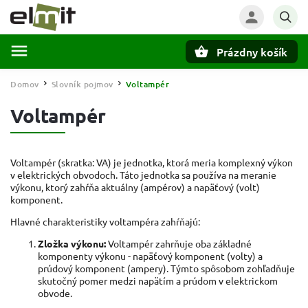
Prázdny košík
Hľadať
Domov
Slovník pojmov
Voltampér
/
/
Voltampér
Voltampér (skratka: VA) je jednotka, ktorá meria komplexný výkon
v elektrických obvodoch. Táto jednotka sa používa na meranie
výkonu, ktorý zahŕňa aktuálny (ampérov) a napäťový (volt)
komponent.
Hlavné charakteristiky voltampéra zahŕňajú:
Zložka výkonu:
Voltampér zahrňuje oba základné
komponenty výkonu - napäťový komponent (volty) a
prúdový komponent (ampery). Týmto spôsobom zohľadňuje
skutočný pomer medzi napätím a prúdom v elektrickom
obvode.