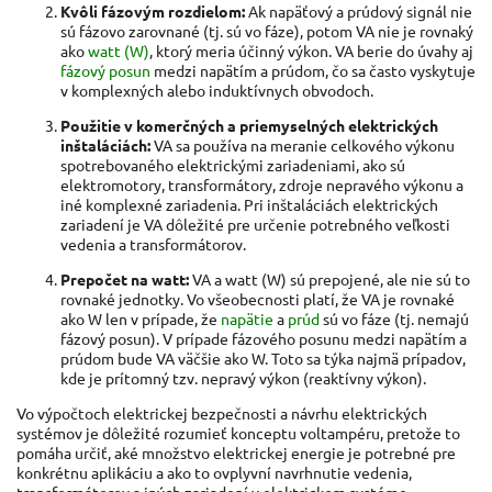
Kvôli fázovým rozdielom:
Ak napäťový a prúdový signál nie
sú fázovo zarovnané (tj. sú vo fáze), potom VA nie je rovnaký
ako
watt (W)
, ktorý meria účinný výkon. VA berie do úvahy aj
fázový posun
medzi napätím a prúdom, čo sa často vyskytuje
v komplexných alebo induktívnych obvodoch.
Použitie v komerčných a priemyselných elektrických
inštaláciách:
VA sa používa na meranie celkového výkonu
spotrebovaného elektrickými zariadeniami, ako sú
elektromotory, transformátory, zdroje nepravého výkonu a
iné komplexné zariadenia. Pri inštaláciách elektrických
zariadení je VA dôležité pre určenie potrebného veľkosti
vedenia a transformátorov.
Prepočet na watt:
VA a watt (W) sú prepojené, ale nie sú to
rovnaké jednotky. Vo všeobecnosti platí, že VA je rovnaké
ako W len v prípade, že
napätie
a
prúd
sú vo fáze (tj. nemajú
fázový posun). V prípade fázového posunu medzi napätím a
prúdom bude VA väčšie ako W. Toto sa týka najmä prípadov,
kde je prítomný tzv. nepravý výkon (reaktívny výkon).
Vo výpočtoch elektrickej bezpečnosti a návrhu elektrických
systémov je dôležité rozumieť konceptu voltampéru, pretože to
pomáha určiť, aké množstvo elektrickej energie je potrebné pre
konkrétnu aplikáciu a ako to ovplyvní navrhnutie vedenia,