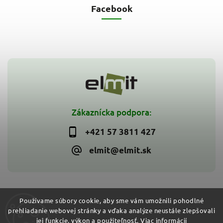
Facebook
Zákaznícka podpora:
+421 57 3811 427
elmit@elmit.sk
Používame súbory cookie, aby sme vám umožnili pohodlné
prehliadanie webovej stránky a vďaka analýze neustále zlepšovali
Copyright 2026
ELMIT - Elektroinštalačný materiál, svietidlá
.
jej funkcie, výkon a použiteľnosť.
Viac informácií