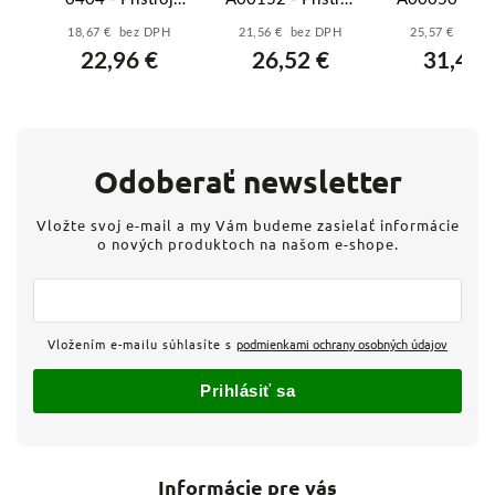
D,
zásuvky
zásuvky ISDN,
osvetlenia s 
18,67 € bez DPH
21,56 € bez DPH
25,57 € bez 
é
reproduktorovej,
dvojnonás.
svetlo bie
22,96 €
26,52 €
31,45 
stereo, čierna
Odoberať newsletter
Vložte svoj e-mail a my Vám budeme zasielať informácie
o nových produktoch na našom e-shope.
Vložením e-mailu súhlasíte s
podmienkami ochrany osobných údajov
Prihlásiť sa
Informácie pre vás