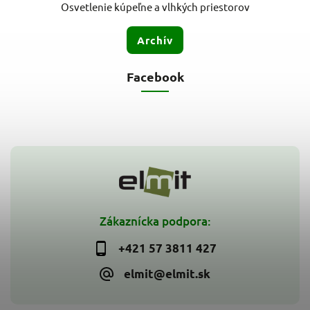
Osvetlenie kúpeľne a vlhkých priestorov
Archív
Facebook
Zákaznícka podpora:
+421 57 3811 427
elmit@elmit.sk