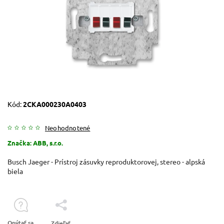
Kód:
2CKA000230A0403
Neohodnotené
Značka:
ABB, s.r.o.
Busch Jaeger - Prístroj zásuvky reproduktorovej, stereo - alpská
biela
Opýtať sa
Zdieľať