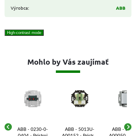
Výrobca
:
ABB
High-contrast mode
Mohlo by Vás zaujímať
-
ABB - 0230-0-
ABB - 5013U-
ABB - 391
oj
0404 - Prístroj
A00152 - Prístroj
A00050 - Prí