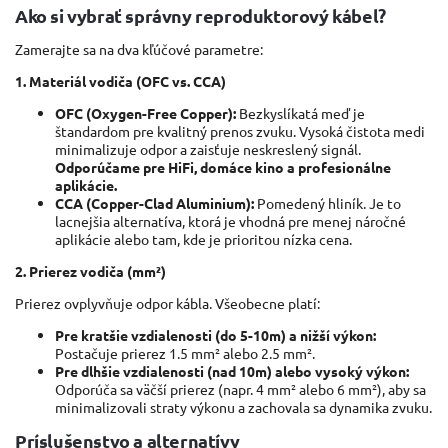
Ako si vybrať správny reproduktorový kábel?
Zamerajte sa na dva kľúčové parametre:
1. Materiál vodiča (OFC vs. CCA)
OFC (Oxygen-Free Copper):
Bezkyslíkatá meď je
štandardom pre kvalitný prenos zvuku. Vysoká čistota medi
minimalizuje odpor a zaisťuje neskreslený signál.
Odporúčame pre HiFi, domáce kino a profesionálne
aplikácie.
CCA (Copper-Clad Aluminium):
Pomedený hliník. Je to
lacnejšia alternatíva, ktorá je vhodná pre menej náročné
aplikácie alebo tam, kde je prioritou nízka cena.
2. Prierez vodiča (mm²)
Prierez ovplyvňuje odpor kábla. Všeobecne platí:
Pre kratšie vzdialenosti (do 5-10m) a nižší výkon:
Postačuje prierez 1.5 mm² alebo 2.5 mm².
Pre dlhšie vzdialenosti (nad 10m) alebo vysoký výkon:
Odporúča sa väčší prierez (napr. 4 mm² alebo 6 mm²), aby sa
minimalizovali straty výkonu a zachovala sa dynamika zvuku.
Príslušenstvo a alternatívy