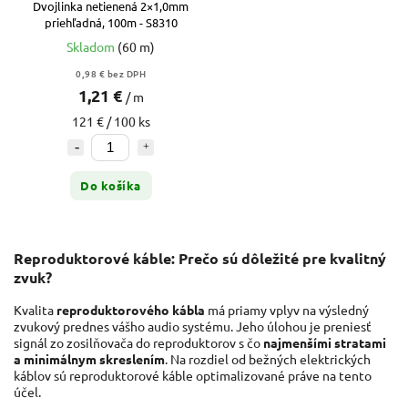
Dvojlinka netienená 2×1,0mm
priehľadná, 100m - S8310
Skladom
(60 m)
0,98 € bez DPH
1,21 €
/ m
121 € / 100 ks
Do košíka
Reproduktorové káble: Prečo sú dôležité pre kvalitný
zvuk?
Kvalita
reproduktorového kábla
má priamy vplyv na výsledný
zvukový prednes vášho audio systému. Jeho úlohou je preniesť
signál zo zosilňovača do reproduktorov s čo
najmenšími stratami
a minimálnym skreslením
. Na rozdiel od bežných elektrických
káblov sú reproduktorové káble optimalizované práve na tento
účel.