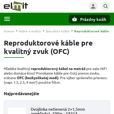
Prázdny košík
Hľadať
Domov
Káble a vodiče
Špeciálne káble
Reproduktorové káble
/
/
/
Reproduktorové káble pre
kvalitný zvuk (OFC)
Hľadáte kvalitný
reproduktorový kábel na metráž
pre vaše HiFi
alebo domáce kino? Ponúkame káble pre čistý prenos zvuku,
vrátane
OFC (bezkyslíkatej medi)
. Pre výber správneho prierezu
(napr. 1.5, 2.5, 4 mm²) použite filtre.
Najpredávanejšie
Dvojlinka netienená 2×1,5mm
priehľadná, 100m - S8314