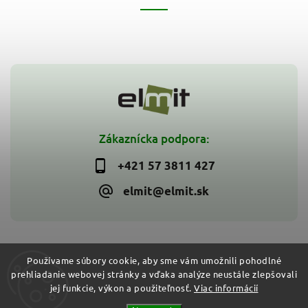
Zákaznícka podpora:
+421 57 3811 427
elmit@elmit.sk
Používame súbory cookie, aby sme vám umožnili pohodlné
prehliadanie webovej stránky a vďaka analýze neustále zlepšovali
Copyright 2026
ELMIT - Elektroinštalačný materiál, svietidlá
.
jej funkcie, výkon a použiteľnosť.
Viac informácií
Všetky práva vyhradené.
Vytvořil
Shoptet
| Design
Shoptak.cz