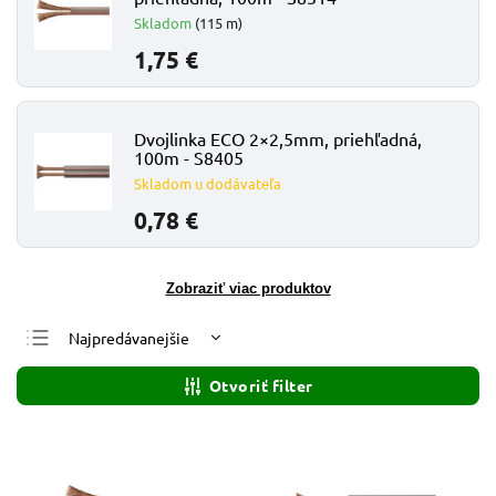
Skladom
(115 m)
1,75 €
Dvojlinka ECO 2×2,5mm, priehľadná,
100m - S8405
Skladom u dodávateľa
0,78 €
Zobraziť viac produktov
Najpredávanejšie
Najlacnejšie
Otvoriť filter
Najdrahšie
Abecedne