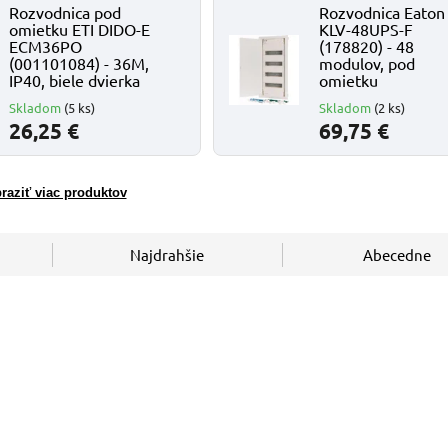
Rozvodnica pod
Rozvodnica Eaton
omietku ETI DIDO-E
KLV-48UPS-F
ECM36PO
(178820) - 48
(001101084) - 36M,
modulov, pod
IP40, biele dvierka
omietku
Skladom
(5 ks)
Skladom
(2 ks)
26,25 €
69,75 €
raziť viac produktov
Najdrahšie
Abecedne
Kód:
001101084
Kó