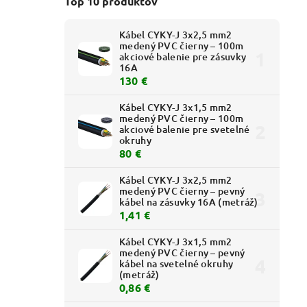
Top 10 produktov
Kábel CYKY-J 3x2,5 mm2
medený PVC čierny – 100m
akciové balenie pre zásuvky
16A
130 €
Kábel CYKY-J 3x1,5 mm2
IDO-E
medený PVC čierny – 100m
P40,
akciové balenie pre svetelné
okruhy
80 €
Kábel CYKY-J 3x2,5 mm2
medený PVC čierny – pevný
kábel na zásuvky 16A (metráž)
1,41 €
Kábel CYKY-J 3x1,5 mm2
medený PVC čierny – pevný
kábel na svetelné okruhy
(metráž)
0,86 €
01101218