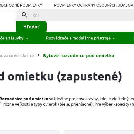
OBCHODNÉ PODMIENKY
PODMIENKY OCHRANY OSOBNÝCH ÚDAJOV
Hľadať
če a zásuvky
Rozvádzače a modulárne prístroje
dzačové skrine
Bytové rozvodnice pod omietku
/
d omietku (zapustené)
Rozvodnice pod omietku
sú ideálne pre novostavby, kde je viditeľný l
, rôzne veľkosti a typy dvierok (biele, priehľadné). Pre výber kapacity 