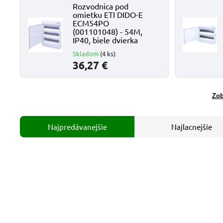
Rozvodnica pod
omietku ETI DIDO-E
ECM54PO
(001101048) - 54M,
IP40, biele dvierka
Skladom
(4 ks)
36,27 €
Zob
Najpredávanejšie
Najlacnejšie
Kód:
001101048