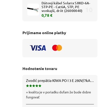
01101212
Dátový kábel Solarix SXKD-6A-
STP-PE - Cat6A, STP, PE
vonkajší, drôt (26000040)
0,78 €
Prijímame online platby
-3 (54
mi
Hodnotenie tovaru
Zvodič prepätia KIWA PO I 3 E 280V/7kA B+C+D (T1+T2+T3) 3P - 81.201
+ kvalita je v poriadku dufam že bude dobre
fungovať