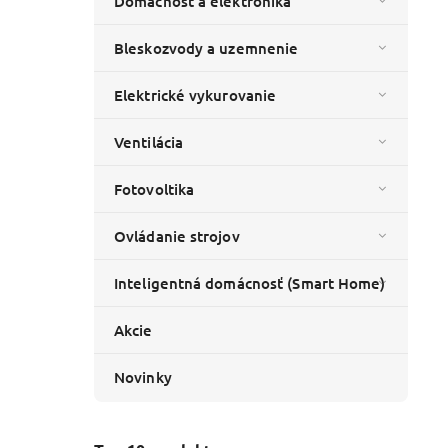
Domácnosť a elektronika
Bleskozvody a uzemnenie
Elektrické vykurovanie
Ventilácia
302414)
u
Fotovoltika
Ovládanie strojov
Inteligentná domácnosť (Smart Home)
Akcie
Novinky
01101047