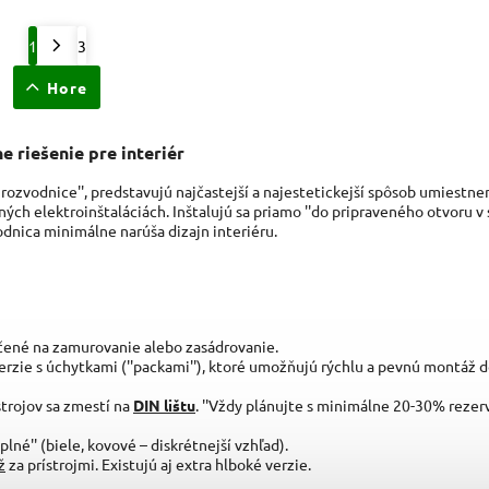
1
3
Hore
 riešenie pre interiér
 rozvodnice'', predstavujú najčastejší a najestetickejší spôsob umiestne
rných elektroinštaláciách. Inštalujú sa priamo ''do pripraveného otvoru v 
odnica minimálne narúša dizajn interiéru.
čené na zamurovanie alebo zasádrovanie.
erzie s úchytkami (''packami''), ktoré umožňujú rýchlu a pevnú montáž 
trojov sa zmestí na
DIN lištu
. ''Vždy plánujte s minimálne 20-30% rezerv
plné'' (biele, kovové – diskrétnejší vzhľad).
ž
za prístrojmi. Existujú aj extra hlboké verzie.