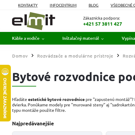
KONTAKTY
INFOCENTRUM
BLOG
VŠEOBECNÉ 
MOJA OBJEDNÁVKA
Zákaznícka podpora:
+421 57 3811 427
Káble a vodiče
Inštalačný materiál
Vypína
Domov
Rozvádzače a modulárne prístroje
Rozvá
/
/
Bytové rozvodnice po
Hľadáte
estetické bytové rozvodnice
pre ''zapustenú montáž''?
dvierka. Ponúkame modely pre ''murované steny'' aj ''sadrokartón''
typu montáže použite filtre.
Najpredávanejšie