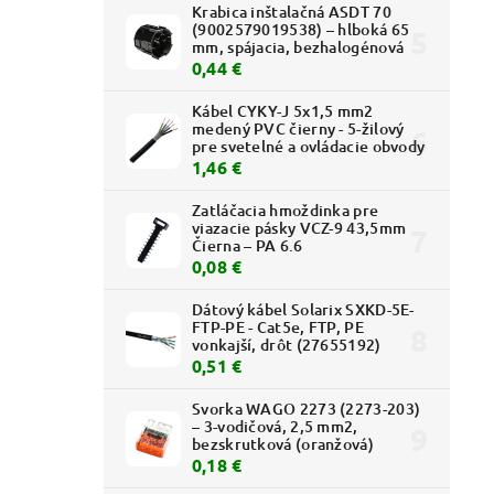
Krabica inštalačná ASDT 70
(9002579019538) – hlboká 65
mm, spájacia, bezhalogénová
0,44 €
Kábel CYKY-J 5x1,5 mm2
medený PVC čierny - 5-žilový
208,76 €
pre svetelné a ovládacie obvody
–15 %
1,46 €
Zatláčacia hmoždinka pre
-6 (108
viazacie pásky VCZ-9 43,5mm
mi
Čierna – PA 6.6
0,08 €
Dátový kábel Solarix SXKD-5E-
FTP-PE - Cat5e, FTP, PE
vonkajší, drôt (27655192)
0,51 €
Svorka WAGO 2273 (2273-203)
– 3-vodičová, 2,5 mm2,
bezskrutková (oranžová)
0,18 €