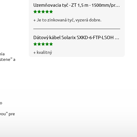
Uzemňovacia tyč - ZT 1,5 m - 1500mm/pr.25mm - Fe/Zn - f712112
+ Je to zinkovaná tyč, vyzerá dobre.
Dátový kábel Solarix SXKD-6-FTP-LSOH - Cat6, FTP, LSOH, drôt (26000005)
+ kvalitný
nia
stene'' a
do
ou'' pre