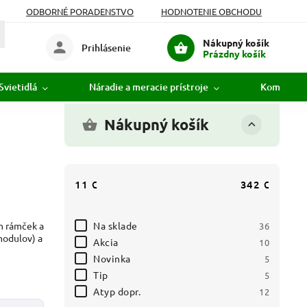
ODBORNÉ PORADENSTVO
HODNOTENIE OBCHODU
Nákupný košík
Prihlásenie
Prázdny košík
Svietidlá
Náradie a meracie prístroje
Komunikác
Nákupný košík
11
€
342
€
Na sklade
en rámček a
36
(modulov) a
Akcia
10
Novinka
5
Tip
5
Atyp dopr.
12