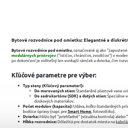
Bytové rozvodnice pod omietku: Elegantné a diskrétne
Bytové rozvodnice pod omietku
, označované aj ako ''zapustené
modulárnych prístrojov
(''ističov, chráničov, zvodičov'') v mode
po dokončení je viditeľný len vonkajší rámček a dvierka, čím rozv
Kľúčové parametre pre výber:
Typ steny (Kľúčový parameter!):
Do murovaných stien:
Štandardné plastové vane ur
Do sadrokartónu (SDK) a dutých stien:
Špeciálne v
doskových materiálov.
Počet modulov (kapacita):
Udáva, koľko štandardných prís
budúce úpravy (napr. pre
Smart Home
, fotovoltiku).
Dvierka:
Môžu byť ''priehľadné'' (vizuálna kontrola) alebo ''
Hĺbka rozvodnice:
Dôležitá pre dostatok miesta na
kabelá