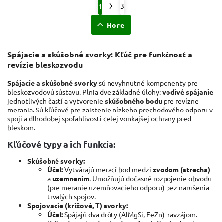
1
3
Hore
Spájacie a skúšobné svorky: Kľúč pre funkčnosť a
revízie bleskozvodu
Spájacie a skúšobné svorky
sú nevyhnutné komponenty pre
bleskozvodovú sústavu. Plnia dve základné úlohy:
vodivé spájanie
jednotlivých častí a vytvorenie
skúšobného bodu
pre revízne
merania. Sú kľúčové pre zaistenie nízkeho prechodového odporu v
spoji a dlhodobej spoľahlivosti celej vonkajšej ochrany pred
bleskom.
Kľúčové typy a ich funkcia:
Skúšobné svorky:
Účel:
Vytvárajú merací bod medzi
zvodom (strecha)
a
uzemnením
. Umožňujú dočasné rozpojenie obvodu
(pre meranie uzemňovacieho odporu) bez narušenia
trvalých spojov.
Spojovacie (krížové, T) svorky:
Účel:
Spájajú dva drôty (AlMgSi, FeZn) navzájom.