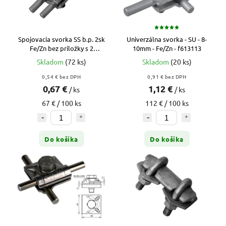
Spojovacia svorka SS b.p. 2sk
Univerzálna svorka - SU - 8-
Fe/Zn bez príložky s 2
10mm - Fe/Zn - f613113
skrutkami - f613111
Skladom
(72 ks)
Skladom
(20 ks)
0,54 € bez DPH
0,91 € bez DPH
0,67 €
1,12 €
/ ks
/ ks
67 € / 100 ks
112 € / 100 ks
Do košíka
Do košíka