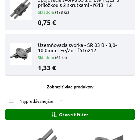
príložkou s 2 skrutkami - f613112
Skladom
(178 ks)
0,75 €
Uzemňovacia svorka - SR 03 B - 8,0-
10,0mm - Fe/Zn - f616212
Skladom
(61 ks)
1,33 €
Zobraziť viac produktov
Najpredávanejšie
Najlacnejšie
Otvoriť filter
Najdrahšie
Abecedne