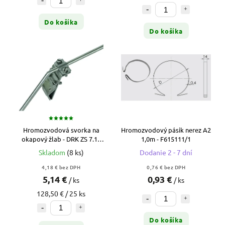
Do košíka
Do košíka
Hromozvodová svorka na
Hromozvodový pásik nerez A2
okapový žlab - DRK ZS 7.10
1,0m - F615111/1
W13.25 AL
Skladom
(8 ks)
Dodanie 2 - 7 dní
4,18 € bez DPH
0,76 € bez DPH
5,14 €
0,93 €
/ ks
/ ks
128,50 € / 25 ks
Do košíka