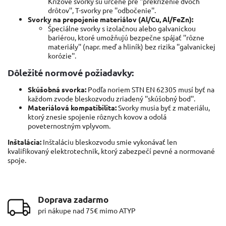
Krížové svorky sú určené pre ''prekríženie dvoch
drôtov'', T-svorky pre ''odbočenie''.
Svorky na prepojenie materiálov (Al/Cu, Al/FeZn):
Špeciálne svorky s izolačnou alebo galvanickou
bariérou, ktoré umožňujú bezpečne spájať ''rôzne
materiály'' (napr. meď a hliník) bez rizika ''galvanickej
korózie''.
Dôležité normové požiadavky:
Skúšobná svorka:
Podľa noriem STN EN 62305 musí byť na
každom zvode bleskozvodu zriadený ''skúšobný bod''.
Materiálová kompatibilita:
Svorky musia byť z materiálu,
ktorý znesie spojenie rôznych kovov a odolá
poveternostným vplyvom.
Inštalácia:
Inštaláciu bleskozvodu smie vykonávať len
kvalifikovaný elektrotechnik, ktorý zabezpečí pevné a normované
spoje.
Doprava zadarmo
pri nákupe nad 75€ mimo ATYP