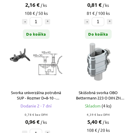
2,16 €
0,81 €
/ ks
/ ks
108 € / 50 ks
81 € / 100 ks
Do košíka
Do košíka
Svorka univerzálna potrubná
Skúšobná svorka OBO
SUP - Rozmer D=8-10 -
Bettermann 223 O DIN ZN
F615110
(5335140) - Zinok
Dodanie 2 - 7 dní
Skladom
(4 ks)
0,78 € bez DPH
4,39 € bez DPH
0,96 €
5,40 €
/ ks
/ ks
108 € / 20 ks