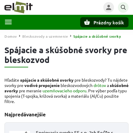
Prázdny košík
Hľadať
Domov
Bleskozvody a uzemnenie
Spájacie a skúšobné svorky
/
/
Spájacie a skúšobné svorky pre
bleskozvod
Hľadáte
spájacie a skúšobné svorky
pre bleskozvody? Tu nájdete
svorky pre
vodivé prepojenie
bleskozvodových
drôtov
a
skúšobné
svorky
pre meranie
uzemňovacieho odporu
. Pre výber podľa typu
spojenia (T-spojka, krížová svorka) a materiálu (Al/Cu) použite
filtre.
Najpredávanejšie
Spojovacia svorka SS s.p. 2sk Fe/Zn s