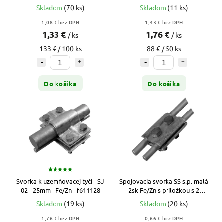
žľabov - Fe/Zn - f613312
Skladom
(70 ks)
Skladom
(11 ks)
1,08 € bez DPH
1,43 € bez DPH
1,33 €
1,76 €
/ ks
/ ks
133 € / 100 ks
88 € / 50 ks
Do košíka
Do košíka
Svorka k uzemňovacej tyči - SJ
Spojovacia svorka SS s.p. malá
02 - 25mm - Fe/Zn - f611128
2sk Fe/Zn s príložkou s 2
skrutkami - f613119
Skladom
(19 ks)
Skladom
(20 ks)
1,76 € bez DPH
0,66 € bez DPH