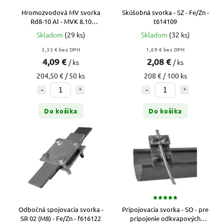
Hromozvodová MV svorka
Skúšobná svorka - SZ - Fe/Zn -
Rd8-10 Al - MVK 8.10
t614109
SKM10X30 AL
Skladom
(29 ks)
Skladom
(32 ks)
3,33 € bez DPH
1,69 € bez DPH
4,09 €
2,08 €
/ ks
/ ks
204,50 € / 50 ks
208 € / 100 ks
Do košíka
Do košíka
Odbočná spojovacia svorka -
Pripojovacia svorka - SO - pre
SR 02 (M8) - Fe/Zn - f616122
pripojenie odkvapových