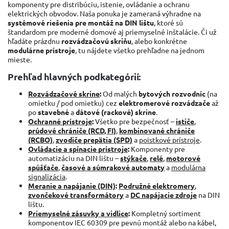
komponenty pre distribúciu, istenie, ovládanie a ochranu
elektrických obvodov. Naša ponuka je zameraná výhradne na
systémové riešenia pre montáž na DIN lištu
, ktoré sú
štandardom pre moderné domové aj priemyselné inštalácie. Či už
hľadáte prázdnu
rozvádzačovú skriňu
, alebo konkrétne
modulárne prístroje
, tu nájdete všetko prehľadne na jednom
mieste.
Prehľad hlavných podkategórií:
Rozvádzačové skrine
:
Od malých
bytových rozvodníc
(na
omietku / pod omietku) cez
elektromerové rozvádzače
až
po
stavebné
a
dátové (rackové) skrine
.
Ochranné prístroje
:
Všetko pre bezpečnosť –
ističe
,
prúdové chrániče (RCD, FI)
,
kombinované chrániče
(RCBO)
,
zvodiče prepätia (SPD)
a
poistkové prístroje
.
Ovládacie a spínacie prístroje
:
Komponenty pre
automatizáciu na DIN lištu –
stýkače
,
relé
,
motorové
spúšťače
,
časové a súmrakové automaty
a
modulárna
signalizácia
.
Meranie a napájanie (DIN)
:
Podružné elektromery
,
zvončekové transformátory
a
DC napájacie zdroje
na DIN
lištu.
Priemyselné zásuvky a vidlice
:
Kompletný sortiment
komponentov IEC 60309 pre pevnú montáž alebo na kábel,