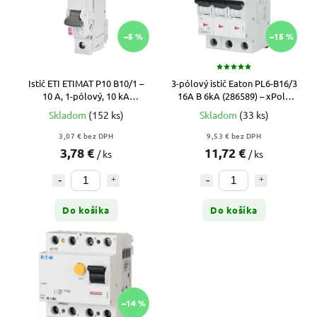
–5 %
–15 %
Istič ETI ETIMAT P10 B10/1 –
3-pólový istič Eaton PL6-B16/3
10 A, 1-pólový, 10 kA
16A B 6kA (286589) – xPole
(001901008)
Moeller
Skladom
(152 ks)
Skladom
(33 ks)
3,07 € bez DPH
9,53 € bez DPH
3,78 €
11,72 €
/ ks
/ ks
Do košíka
Do košíka
–14 %