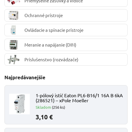
Priemyselné zásuvky a vidlice
Ochranné prístroje
Ovládacie a spínacie prístroje
Meranie a napájanie (DIN)
Príslušenstvo (rozvádzače)
Najpredávanejšie
1-pólový istič Eaton PL6-B16/1 16A B 6kA
(286521) – xPole Moeller
Skladom
(256 ks)
3,10 €