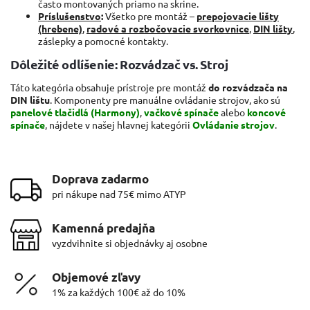
často montovaných priamo na skrine.
Príslušenstvo
:
Všetko pre montáž –
prepojovacie lišty
(hrebene)
,
radové a rozbočovacie svorkovnice
,
DIN lišty
,
záslepky a pomocné kontakty.
Dôležité odlíšenie: Rozvádzač vs. Stroj
Táto kategória obsahuje prístroje pre montáž
do rozvádzača na
DIN lištu
. Komponenty pre manuálne ovládanie strojov, ako sú
panelové tlačidlá (Harmony)
,
vačkové spínače
alebo
koncové
spínače
, nájdete v našej hlavnej kategórii
Ovládanie strojov
.
Doprava zadarmo
pri nákupe nad 75€ mimo ATYP
Kamenná predajňa
vyzdvihnite si objednávky aj osobne
Objemové zľavy
1% za každých 100€ až do 10%