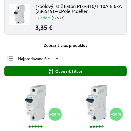
1-pólový istič Eaton PL6-B10/1 10A B 6kA
(286519) – xPole Moeller
Skladom
(176 ks)
3,35 €
Zobraziť viac produktov
Najpredávanejšie
Najlacnejšie
Otvoriť filter
Najdrahšie
Abecedne
–26 %
–20 %