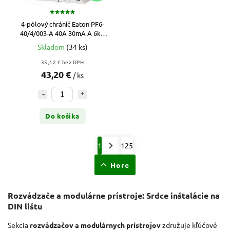
4-pólový chránič Eaton PF6-
40/4/003-A 40A 30mA A 6kA
(112933)
Skladom
(34 ks)
35,12 € bez DPH
43,20 €
/ ks
Do košíka
1
125
Hore
Rozvádzače a modulárne prístroje: Srdce inštalácie na
DIN lištu
Sekcia
rozvádzačov a modulárnych prístrojov
združuje kľúčové