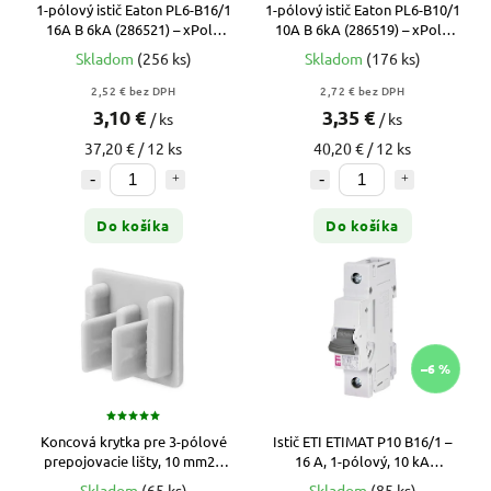
1-pólový istič Eaton PL6-B16/1
1-pólový istič Eaton PL6-B10/1
16A B 6kA (286521) – xPole
10A B 6kA (286519) – xPole
Moeller
Moeller
Skladom
(256 ks)
Skladom
(176 ks)
2,52 € bez DPH
2,72 € bez DPH
3,10 €
3,35 €
/ ks
/ ks
37,20 € / 12 ks
40,20 € / 12 ks
Do košíka
Do košíka
–6 %
Koncová krytka pre 3-pólové
Istič ETI ETIMAT P10 B16/1 –
prepojovacie lišty, 10 mm2 -
16 A, 1-pólový, 10 kA
EK3/10
(001901010)
Skladom
(65 ks)
Skladom
(85 ks)