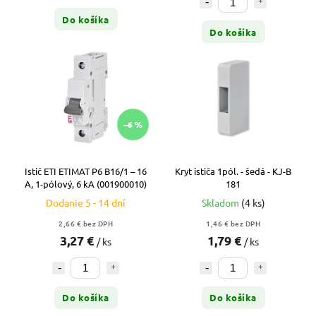
Do košíka
Do košíka
–6 %
Istič ETI ETIMAT P6 B16/1 – 16
Kryt ističa 1pól. - šedá - KJ-B
A, 1-pólový, 6 kA (001900010)
181
Dodanie 5 - 14 dní
Skladom
(4 ks)
2,66 € bez DPH
1,46 € bez DPH
3,27 €
1,79 €
/ ks
/ ks
Do košíka
Do košíka