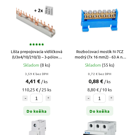
Lišta prepojovacia vidličková
Rozbočovací mostík N-7CZ
(U3x4/10/210/3) – 3-pólová,
modrý (7x 16 mm2) - 63 A na
10 mm2, 210 mm, 63 A
DIN lištu
Skladom
(8 ks)
Skladom
(55 ks)
3,59 € bez DPH
0,72 € bez DPH
4,41 €
0,88 €
/ ks
/ ks
110,25 € / 25 ks
8,80 € / 10 ks
Do košíka
Do košíka