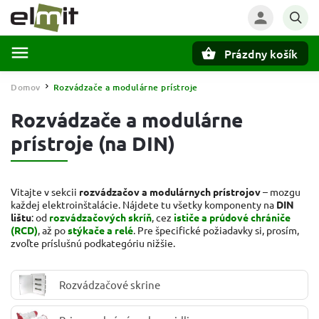
Prázdny košík
Hľadať
Domov
Rozvádzače a modulárne prístroje
/
Rozvádzače a modulárne
prístroje (na DIN)
Vitajte v sekcii
rozvádzačov a modulárnych prístrojov
– mozgu
každej elektroinštalácie. Nájdete tu všetky komponenty na
DIN
lištu
: od
rozvádzačových skríň
, cez
ističe a prúdové chrániče
(RCD)
, až po
stýkače a relé
. Pre špecifické požiadavky si, prosím,
zvoľte príslušnú podkategóriu nižšie.
Rozvádzačové skrine