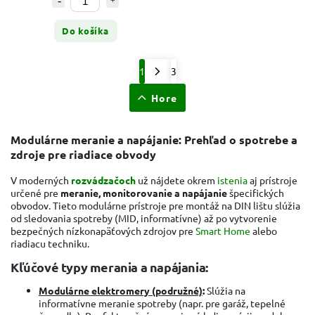
Do košíka
1
3
Hore
Modulárne meranie a napájanie: Prehľad o spotrebe a
zdroje pre riadiace obvody
V moderných
rozvádzačoch
už nájdete okrem
istenia
aj prístroje
určené pre
meranie, monitorovanie a napájanie
špecifických
obvodov. Tieto modulárne prístroje pre montáž na DIN lištu slúžia
od sledovania spotreby (MID, informatívne) až po vytvorenie
bezpečných nízkonapäťových zdrojov pre
Smart Home
alebo
riadiacu techniku.
Kľúčové typy merania a napájania:
Modulárne elektromery (podružné)
:
Slúžia na
informatívne meranie spotreby (napr. pre garáž, tepelné