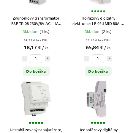
Zvončekový transformátor
Trojfázový digitálny
F&F TR-08 230V/8V AC – 1A /
elektromer LE-02d MID 80A na
8VA na DIN lištu
DIN lištu
Skladom
(1 ks)
Skladom
(2 ks)
14,77 € bez DPH
53,53 € bez DPH
18,17 €
65,84 €
/ ks
/ ks
Do košíka
Do košíka
Nestabilizovaný napájací zdroj
Jednofázový digitálny