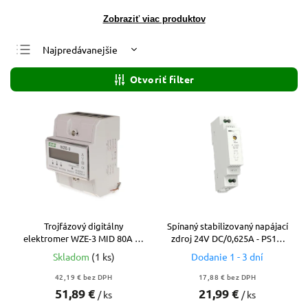
Zobraziť viac produktov
Najpredávanejšie
Najlacnejšie
Otvoriť filter
Najdrahšie
Abecedne
Trojfázový digitálny
Spínaný stabilizovaný napájací
elektromer WZE-3 MID 80A na
zdroj 24V DC/0,625A - PS1M
DIN lištu
-15/24V
Skladom
(1 ks)
Dodanie 1 - 3 dní
42,19 € bez DPH
17,88 € bez DPH
51,89 €
21,99 €
/ ks
/ ks