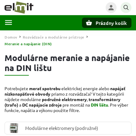
Prázdny košík
Hľadať
Domov
Rozvádzače a modulárne prístroje
/
/
Meranie a napájanie (DIN)
Modulárne meranie a napájanie
na DIN lištu
Potrebujete
merať spotrebu
elektrickej energie alebo
napájať
nízkonapäťové obvody
priamo z rozvádzača? V tejto kategórii
nájdete modulárne
podružné elektromery
,
transformátory
(trafo)
a
DC napájacie zdroje
pre montáž na
DIN lištu
. Pre výber
funkcie, napätia a výkonu použite filtre.
Modulárne elektromery (podružné)