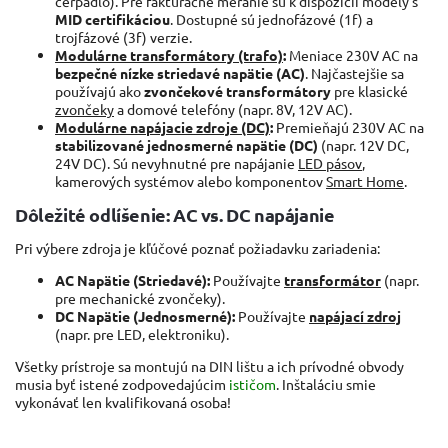
čerpadlo). Pre fakturačné meranie sú k dispozícii modely s
MID certifikáciou
. Dostupné sú jednofázové (1f) a
trojfázové (3f) verzie.
Modulárne transformátory (trafo)
:
Meniace 230V AC na
bezpečné nízke striedavé napätie (AC)
. Najčastejšie sa
používajú ako
zvončekové transformátory
pre klasické
zvončeky
a domové telefóny (napr. 8V, 12V AC).
Modulárne napájacie zdroje (DC)
:
Premieňajú 230V AC na
stabilizované jednosmerné napätie (DC)
(napr. 12V DC,
24V DC). Sú nevyhnutné pre napájanie
LED pásov
,
kamerových systémov alebo komponentov
Smart Home
.
Dôležité odlíšenie: AC vs. DC napájanie
Pri výbere zdroja je kľúčové poznať požiadavku zariadenia:
AC Napätie (Striedavé):
Používajte
transformátor
(napr.
pre mechanické zvončeky).
DC Napätie (Jednosmerné):
Používajte
napájací zdroj
(napr. pre LED, elektroniku).
Všetky prístroje sa montujú na DIN lištu a ich prívodné obvody
musia byť istené zodpovedajúcim
ističom
. Inštaláciu smie
vykonávať len kvalifikovaná osoba!