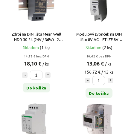
Zdroj na DIN lištu Mean Well
Modulový zvonček na DIN
HDR-30-24 (24V / 36W) - 2
lištu 8V AC – ETI ZE 8V
moduly
(002412002)
Skladom
(1 ks)
Skladom
(2 ks)
14,72 € bez DPH
10,62 € bez DPH
18,10 €
13,06 €
/ ks
/ ks
156,72 € / 12 ks
Do košíka
Do košíka