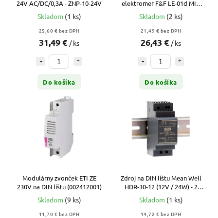
24V AC/DC/0,3A - ZNP-10-24V
elektromer F&F LE-01d MID
50A na DIN lištu
Skladom
(1 ks)
Skladom
(2 ks)
25,60 € bez DPH
21,49 € bez DPH
31,49 €
26,43 €
/ ks
/ ks
Do košíka
Do košíka
Modulárny zvonček ETI ZE
Zdroj na DIN lištu Mean Well
230V na DIN lištu (002412001)
HDR-30-12 (12V / 24W) - 2
moduly
Skladom
(9 ks)
Skladom
(1 ks)
11,70 € bez DPH
14,72 € bez DPH