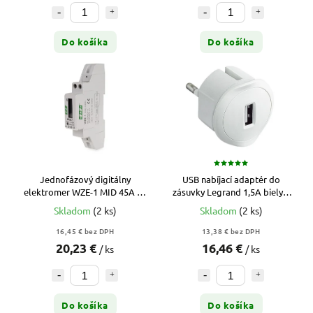
Do košíka
Do košíka
Jednofázový digitálny
USB nabíjací adaptér do
elektromer WZE-1 MID 45A na
zásuvky Legrand 1,5A biely –
DIN lištu
ultra plochý (050680)
Skladom
(2 ks)
Skladom
(2 ks)
16,45 € bez DPH
13,38 € bez DPH
20,23 €
16,46 €
/ ks
/ ks
Do košíka
Do košíka