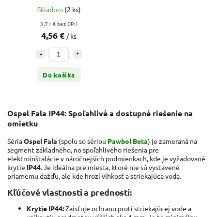
Skladom
(2 ks)
3,71 € bez DPH
4,56 €
/ ks
Do košíka
Ospel Fala IP44: Spoľahlivé a dostupné riešenie na
omietku
Séria
Ospel Fala
(spolu so sériou
Pawbol Beta
) je zameraná na
segment základného, no spoľahlivého riešenia pre
elektroinštalácie v náročnejších podmienkach, kde je vyžadované
krytie
IP44
. Je ideálna pre miesta, ktoré nie sú vystavené
priamemu dažďu, ale kde hrozí vlhkosť a striekajúca voda.
Kľúčové vlastnosti a prednosti:
Krytie IP44:
Zaisťuje ochranu proti striekajúcej vode a
vniknutiu predmetov väčších ako 1 mm. Je to minimálny