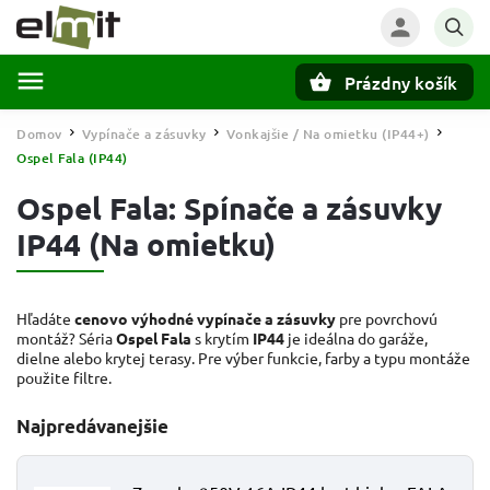
Prázdny košík
Hľadať
Domov
Vypínače a zásuvky
Vonkajšie / Na omietku (IP44+)
/
/
/
Ospel Fala (IP44)
Ospel Fala: Spínače a zásuvky
IP44 (Na omietku)
Hľadáte
cenovo výhodné vypínače a zásuvky
pre povrchovú
montáž? Séria
Ospel Fala
s krytím
IP44
je ideálna do garáže,
dielne alebo krytej terasy. Pre výber funkcie, farby a typu montáže
použite filtre.
Najpredávanejšie