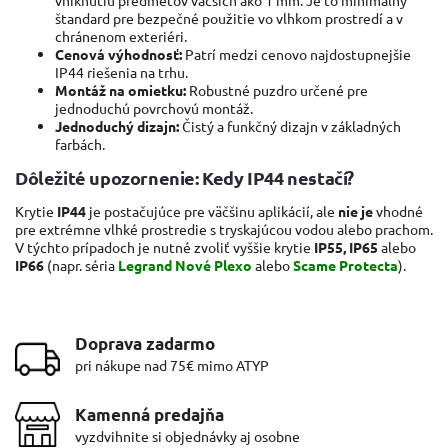
štandard pre bezpečné použitie vo vlhkom prostredí a v
chránenom exteriéri.
Cenová výhodnosť:
Patrí medzi cenovo najdostupnejšie
IP44 riešenia na trhu.
Montáž na omietku:
Robustné puzdro určené pre
jednoduchú povrchovú montáž.
Jednoduchý dizajn:
Čistý a funkčný dizajn v základných
farbách.
Dôležité upozornenie: Kedy IP44 nestačí?
Krytie
IP44
je postačujúce pre väčšinu aplikácií, ale
nie je
vhodné
pre extrémne vlhké prostredie s tryskajúcou vodou alebo prachom.
V týchto prípadoch je nutné zvoliť vyššie krytie
IP55, IP65
alebo
IP66
(napr. séria
Legrand Nové Plexo
alebo
Scame Protecta
).
Doprava zadarmo
pri nákupe nad 75€ mimo ATYP
Kamenná predajňa
vyzdvihnite si objednávky aj osobne