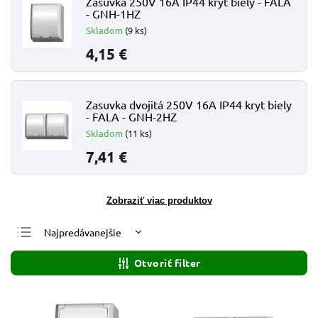
Zasuvka 250V 16A IP44 kryt biely - FALA
- GNH-1HZ
Skladom
(9 ks)
4,15 €
Zasuvka dvojitá 250V 16A IP44 kryt biely
- FALA - GNH-2HZ
Skladom
(11 ks)
7,41 €
Zobraziť viac produktov
Najpredávanejšie
Najlacnejšie
Otvoriť filter
Najdrahšie
Abecedne