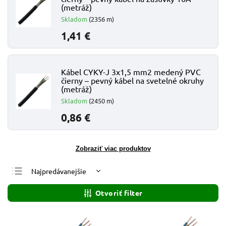
(metráž)
Skladom
(2356 m)
1,41 €
Kábel CYKY-J 3x1,5 mm2 medený PVC
čierny – pevný kábel na svetelné okruhy
(metráž)
Skladom
(2450 m)
0,86 €
Zobraziť viac produktov
Najpredávanejšie
Najlacnejšie
Otvoriť filter
Najdrahšie
Abecedne