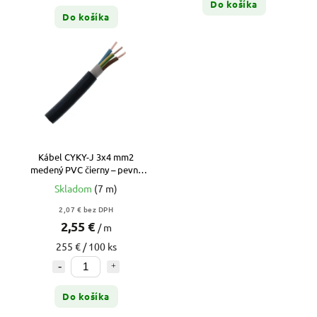
Do košíka
Do košíka
Kábel CYKY-J 3x4 mm2
medený PVC čierny – pevný
kábel pre vysokú záťaž 20A
Skladom
(7 m)
(metráž)
2,07 € bez DPH
2,55 €
/ m
255 € / 100 ks
Do košíka