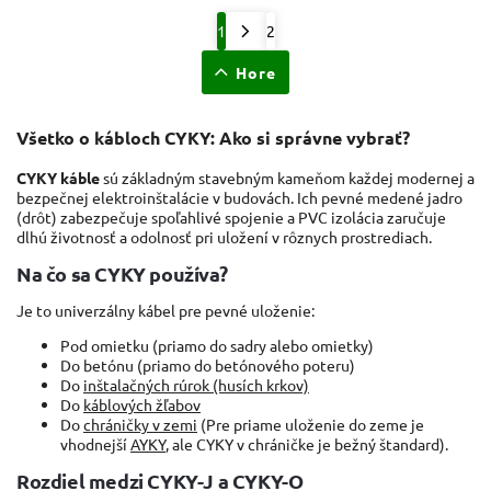
1
2
Hore
Všetko o kábloch CYKY: Ako si správne vybrať?
CYKY káble
sú základným stavebným kameňom každej modernej a
bezpečnej elektroinštalácie v budovách. Ich pevné medené jadro
(drôt) zabezpečuje spoľahlivé spojenie a PVC izolácia zaručuje
dlhú životnosť a odolnosť pri uložení v rôznych prostrediach.
Na čo sa CYKY používa?
Je to univerzálny kábel pre pevné uloženie:
Pod omietku (priamo do sadry alebo omietky)
Do betónu (priamo do betónového poteru)
Do
inštalačných rúrok (husích krkov)
Do
káblových žľabov
Do
chráničky v zemi
(Pre priame uloženie do zeme je
vhodnejší
AYKY
, ale CYKY v chráničke je bežný štandard).
Rozdiel medzi CYKY-J a CYKY-O