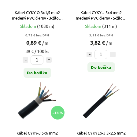
Kábel CYKY-O 3x1,5 mm2
Kábel CYKY-J 5x4 mm2
medený PVC čierny - 3-žilový
medený PVC čierny - 5-žilový
okrúhly prívod pre zložité
prívod pre výkonné varné
Skladom
(1030 m)
Skladom
(311 m)
vypínače
dosky a stroje
0,72 € bez DPH
3,11 € bez DPH
0,89 €
3,82 €
/ m
/ m
89 € / 100 ks
Do košíka
Do košíka
–14 %
Kábel CYKY-J 5x6 mm2
Kábel CYKYLo-J 3x2,5 mm2