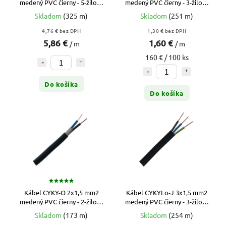
medený PVC čierny - 5-žilový
medený PVC čierny - 3-žilový
prívod pre rozvádzače a 32A
plochý prívod pre zásuvkové
Skladom
(325 m)
Skladom
(251 m)
zásuvky
obvody
4,76 € bez DPH
1,30 € bez DPH
5,86 €
1,60 €
/ m
/ m
160 € / 100 ks
Do košíka
Do košíka
Kábel CYKY-O 2x1,5 mm2
Kábel CYKYLo-J 3x1,5 mm2
medený PVC čierny - 2-žilový
medený PVC čierny - 3-žilový
prívod pre ovládacie obvody
plochý prívod pre svetelné
Skladom
(173 m)
Skladom
(254 m)
a vypínače
obvody