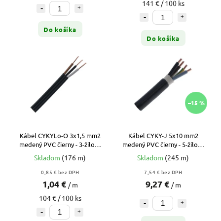
141 € / 100 ks
Do košíka
Do košíka
–15 %
Kábel CYKYLo-O 3x1,5 mm2
Kábel CYKY-J 5x10 mm2
medený PVC čierny - 3-žilový
medený PVC čierny - 5-žilový
plochý prívod pre zložité
hlavný prívod k rozvádzačom
Skladom
(176 m)
Skladom
(245 m)
vypínače
(metráž)
0,85 € bez DPH
7,54 € bez DPH
1,04 €
9,27 €
/ m
/ m
104 € / 100 ks