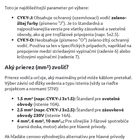
Toto je najdôležitejší parameter pri výbere:
CYKY-J:
Obsahuje ochranný (uzemňovací) vodič
zeleno-
žltej farby
(písmeno "J"). Je to štandardná a
najpoužívanejšia verzia pre všetky zásuvkové a svetelné
obvody, ako aj pre trojfázové pripojenia (napr. 5x2.5).
CYKY-O:
Neobsahuje (písmeno "O") zeleno-žltý ochranný
vodič. Používa sa len v špecifických prípadoch, napríklad na
prepojenie medzi striedavými vypínačmi (radenie 6) alebo
krížovými vypínačmi (radenie 7).
Aký prierez (mm²) zvoliť?
Prierez vodiča určuje, aký maximálny prúd môže káblom pretekať.
Výber závisí od dĺžky vedenia a typu istenia (vždy sa riaďte
projektom a normami STN!):
1.5 mm² (napr. CYKY-J 3x1.5):
Štandard pre
svetelné
obvody
(istenie 10A).
2.5 mm² (napr. CYKY-J 3x2.5):
Štandard pre
zásuvkové
obvody 230V
(istenie 16A).
4 mm², 6 mm², 10 mm²...:
Pre silnejšie 3-fázové spotrebiče
(varná doska, motor) alebo pre hlavné prívody.
Ak hľadáte cenovo výhodnejšiu alternatívu pre hlavné prívody