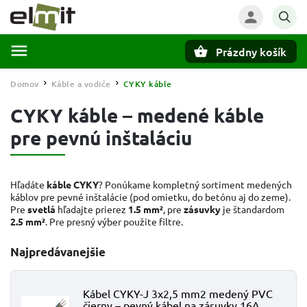
Prázdny košík
Hľadať
Domov
Káble a vodiče
CYKY káble
/
/
CYKY káble – medené káble
pre pevnú inštaláciu
Hľadáte
káble CYKY
? Ponúkame kompletný sortiment medených
káblov pre pevné inštalácie (pod omietku, do betónu aj do zeme).
Pre
svetlá
hľadajte prierez
1.5 mm²
, pre
zásuvky
je štandardom
2.5 mm²
. Pre presný výber použite filtre.
Najpredávanejšie
Kábel CYKY-J 3x2,5 mm2 medený PVC
čierny – pevný kábel na zásuvky 16A