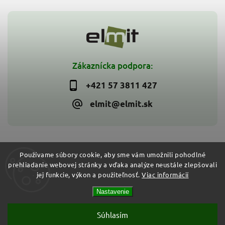
Zákaznícka podpora:
+421 57 3811 427
elmit@elmit.sk
Používame súbory cookie, aby sme vám umožnili pohodlné
prehliadanie webovej stránky a vďaka analýze neustále zlepšovali
Copyright 2026
ELMIT - Elektroinštalačný materiál, svietidlá
.
jej funkcie, výkon a použiteľnosť.
Viac informácií
Všetky práva vyhradené.
Vytvořil
Shoptet
| Design
Shoptak.cz
Nastavenie
Súhlasím