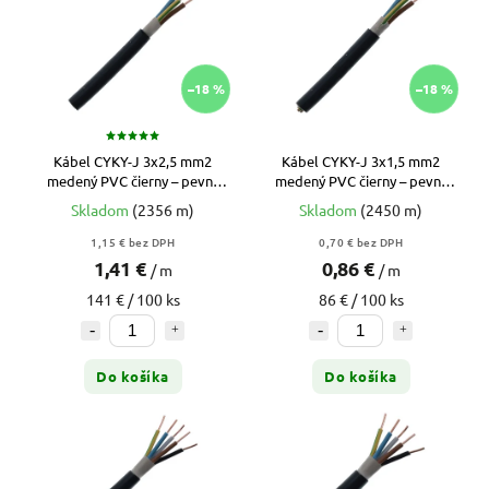
–18 %
–18 %
Kábel CYKY-J 3x2,5 mm2
Kábel CYKY-J 3x1,5 mm2
medený PVC čierny – pevný
medený PVC čierny – pevný
kábel na zásuvky 16A (metráž)
kábel na svetelné okruhy
Skladom
(2356 m)
Skladom
(2450 m)
(metráž)
1,15 € bez DPH
0,70 € bez DPH
1,41 €
0,86 €
/ m
/ m
141 € / 100 ks
86 € / 100 ks
Do košíka
Do košíka