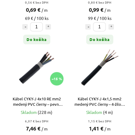
0,56 € bez DPH
0,80 € bez DPH
0,69 €
0,99 €
/ m
/ m
69 € / 100 ks
99 € / 100 ks
Do košíka
Do košíka
–15 %
Kábel CYKY-J 4x10 RE mm2
Kábel CYKY-J 4x1,5 mm2
medený PVC čierny – pevný
medený PVC čierny – 4-žilový
prívodný kábel na prípojky
kábel na motory a vypínače
Skladom
(228 m)
Skladom
(4 m)
(metráž)
(metráž)
6,07 € bez DPH
1,15 € bez DPH
7,46 €
1,41 €
/ m
/ m