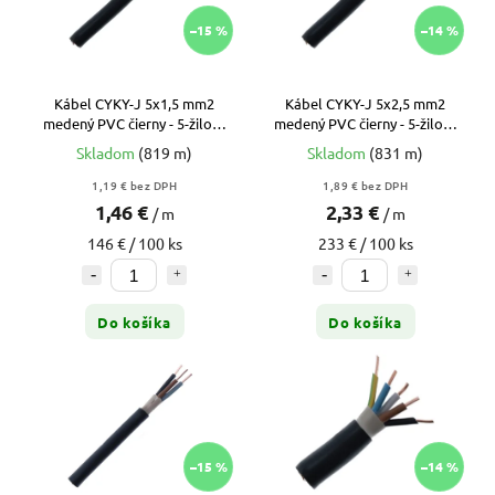
–15 %
–14 %
Kábel CYKY-J 5x1,5 mm2
Kábel CYKY-J 5x2,5 mm2
medený PVC čierny - 5-žilový
medený PVC čierny - 5-žilový
pre svetelné a ovládacie
prívod pre varné dosky a
Skladom
(819 m)
Skladom
(831 m)
obvody
zásuvky
1,19 € bez DPH
1,89 € bez DPH
1,46 €
2,33 €
/ m
/ m
146 € / 100 ks
233 € / 100 ks
Do košíka
Do košíka
–15 %
–14 %