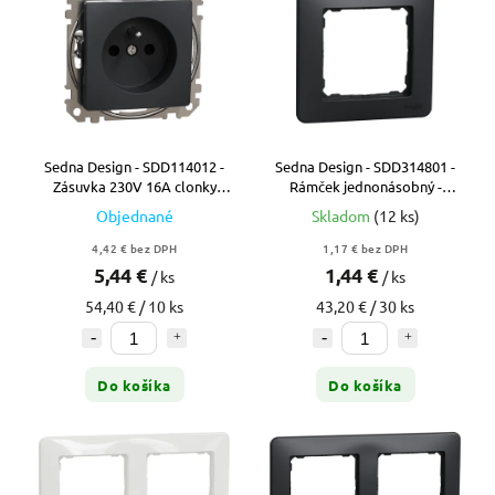
Sedna Design - SDD114012 -
Sedna Design - SDD314801 -
Zásuvka 230V 16A clonky
Rámček jednonásobný -
bezskrutková - Antracit
Antracit
Objednané
Skladom
(12 ks)
4,42 € bez DPH
1,17 € bez DPH
5,44 €
1,44 €
/ ks
/ ks
54,40 € / 10 ks
43,20 € / 30 ks
Do košíka
Do košíka