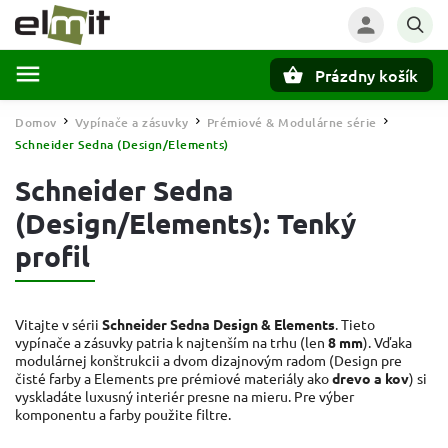
Prázdny košík
Hľadať
Domov
Vypínače a zásuvky
Prémiové & Modulárne série
/
/
/
Schneider Sedna (Design/Elements)
Schneider Sedna
(Design/Elements): Tenký
profil
Vitajte v sérii
Schneider Sedna Design & Elements
. Tieto
vypínače a zásuvky patria k najtenším na trhu (len
8 mm
). Vďaka
modulárnej konštrukcii a dvom dizajnovým radom (Design pre
čisté farby a Elements pre prémiové materiály ako
drevo a kov
) si
vyskladáte luxusný interiér presne na mieru. Pre výber
komponentu a farby použite filtre.