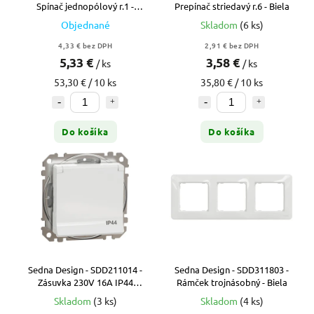
Spínač jednopólový r.1 -
Prepínač striedavý r.6 - Biela
Antracit
Objednané
Skladom
(6 ks)
4,33 € bez DPH
2,91 € bez DPH
5,33 €
3,58 €
/ ks
/ ks
53,30 € / 10 ks
35,80 € / 10 ks
Do košíka
Do košíka
Sedna Design - SDD211014 -
Sedna Design - SDD311803 -
Zásuvka 230V 16A IP44
Rámček trojnásobný - Biela
bezskrutková - Biela
Skladom
(3 ks)
Skladom
(4 ks)