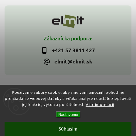
Zákaznícka podpora:
+421 57 3811 427
elmit@elmit.sk
Používame súbory cookie, aby sme vám umožnili pohodlné
prehliadanie webovej stránky a vďaka analýze neustále zlepšovali
Copyright 2026
ELMIT - Elektroinštalačný materiál, svietidlá
.
jej funkcie, výkon a použiteľnosť.
Viac informácií
Všetky práva vyhradené.
Vytvořil
Shoptet
| Design
Shoptak.cz
Nastavenie
Súhlasím