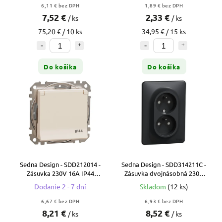
6,11 € bez DPH
1,89 € bez DPH
7,52 €
2,33 €
/ ks
/ ks
75,20 € / 10 ks
34,95 € / 15 ks
Do košíka
Do košíka
Sedna Design - SDD212014 -
Sedna Design - SDD314211C -
Zásuvka 230V 16A IP44
Zásuvka dvojnásobná 230V
bezskrutková - Béžová
16A - Antracit
Dodanie 2 - 7 dní
Skladom
(12 ks)
6,67 € bez DPH
6,93 € bez DPH
8,21 €
8,52 €
/ ks
/ ks