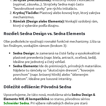
(vypínač, zásuvka...). Strojčeky Sedna majú často
''bezskrutkové svorky'' pre rýchlu inštaláciu.
Krytka/Tlačidlo:
Plastový alebo kovový kryt, ktorý zakrýva
mechanizmus.
Rámček (Design alebo Elements):
Vonkajší ozdobný rám,
ktorý si vyberáte podľa dizajnu.
Rozdiel: Sedna Design vs. Sedna Elements
Obe podkolekcie využívajú rovnaké funkčné mechanizmy. Líšia sa
len finálnym, vonkajším rámom (krokom 3):
Sedna Design:
Je zameraná na čisté farby a vysokokvalitné
plastové prevedenia (napr. biela, antracit, oceľová, šedá).
Ideálne pre jednotný a čistý vzhľad.
Sedna Elements:
Ide do prémiových, prírodných materiálov.
Nájdete tu rámčeky so ''skutočným drevom'', ''kovovým
povrchom'' (napr. brúsený hliník) alebo ''skleneným
efektom''. Ideálne pre luxusné interiéry.
Dôležité odlíšenie: Pôvodná Sedna
Upozorňujeme, že táto nová, modulárna séria
Sedna Design &
Elements NIE JE kompatibilná
so starou, pôvodnou sériou
Schneider Sedna
. Pri výbere náhradných dielov pre starú