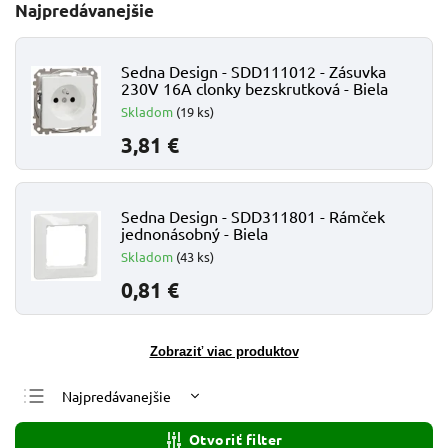
Najpredávanejšie
Sedna Design - SDD111012 - Zásuvka
230V 16A clonky bezskrutková - Biela
Skladom
(19 ks)
3,81 €
Sedna Design - SDD311801 - Rámček
jednonásobný - Biela
Skladom
(43 ks)
0,81 €
Zobraziť viac produktov
Najpredávanejšie
Najlacnejšie
Otvoriť filter