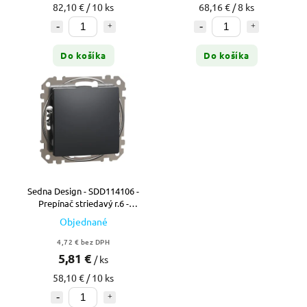
82,10 € / 10 ks
68,16 € / 8 ks
Do košíka
Do košíka
Sedna Design - SDD114106 -
Prepínač striedavý r.6 -
Antracit
Objednané
4,72 € bez DPH
5,81 €
/ ks
58,10 € / 10 ks