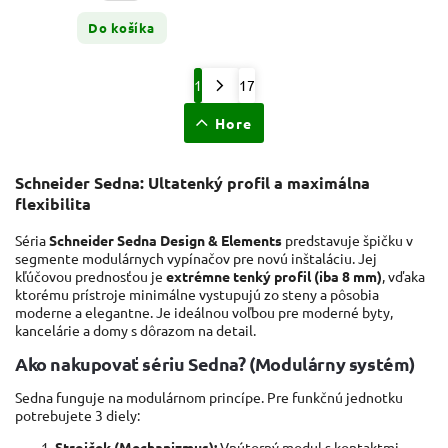
Do košíka
1
17
Hore
Schneider Sedna: Ultatenký profil a maximálna
flexibilita
Séria
Schneider Sedna Design & Elements
predstavuje špičku v
segmente modulárnych vypínačov pre novú inštaláciu. Jej
kľúčovou prednosťou je
extrémne tenký profil (iba 8 mm)
, vďaka
ktorému prístroje minimálne vystupujú zo steny a pôsobia
moderne a elegantne. Je ideálnou voľbou pre moderné byty,
kancelárie a domy s dôrazom na detail.
Ako nakupovať sériu Sedna? (Modulárny systém)
Sedna funguje na modulárnom princípe. Pre funkčnú jednotku
potrebujete 3 diely:
Strojček (Mechanizmus):
Vnútorný modul s kontaktmi