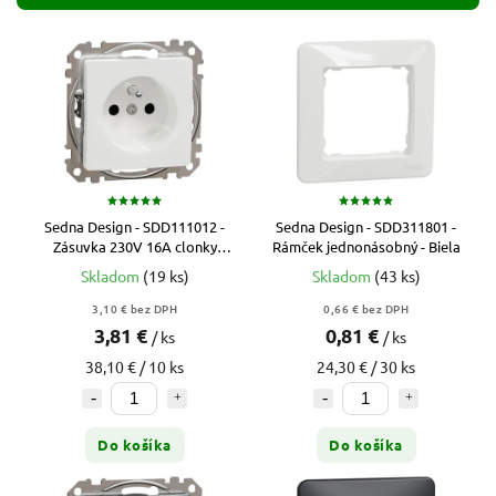
Najdrahšie
Abecedne
Sedna Design - SDD111012 -
Sedna Design - SDD311801 -
Zásuvka 230V 16A clonky
Rámček jednonásobný - Biela
bezskrutková - Biela
Skladom
(19 ks)
Skladom
(43 ks)
3,10 € bez DPH
0,66 € bez DPH
3,81 €
0,81 €
/ ks
/ ks
38,10 € / 10 ks
24,30 € / 30 ks
Do košíka
Do košíka