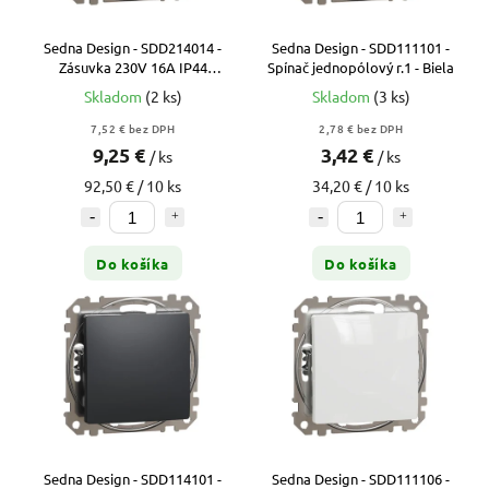
Sedna Design - SDD214014 -
Sedna Design - SDD111101 -
Zásuvka 230V 16A IP44
Spínač jednopólový r.1 - Biela
bezskrutková - Antracit
Skladom
(2 ks)
Skladom
(3 ks)
7,52 € bez DPH
2,78 € bez DPH
9,25 €
3,42 €
/ ks
/ ks
92,50 € / 10 ks
34,20 € / 10 ks
Do košíka
Do košíka
Sedna Design - SDD114101 -
Sedna Design - SDD111106 -