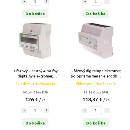
Do košíka
Do košíka
3-fázový 2-cestný 4-tarifný
3-fázový digitálny elektromer,
digitálny elektromer,
polopriame meranie, Modbus
polopriame meranie, Modbus
- LE-03M CT
Skladom u dodávateľa
Skladom u dodávateľa
102,44 € bez DPH
96,24 € bez DPH
126 €
118,37 €
/ ks
/ ks
Do košíka
Do košíka