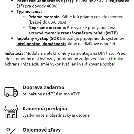
Počet fáz:
Jednofázové (1f)
pre obvody 230V a
Trojfázové
(3f)
pre obvody 400V.
Typ merania:
Priame meranie:
Káble idú priamo cez elektromer
(bežné do 63A, 80A).
Nepriame meranie:
Pre vysoké prúdy, používa
externé
meracie transformátory prúdu (MTP)
.
Impulzný výstup (SO):
Umožňuje pripojenie do systémov
inteligentnej domácnosti
alebo na diaľkový odpočet.
Inštalácia:
Modulárne elektromery sa montujú na DIN lištu. Pred
elektromer by mal byť vždy predradený zodpovedajúci
istič
ako
ochrana. Inštaláciu smie vykonávať len kvalifikovaná osoba!
Doprava zadarmo
pri nákupe nad 75€ mimo ATYP
Kamenná predajňa
vyzdvihnite si objednávky aj osobne
Objemové zľavy