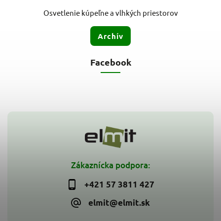
Osvetlenie kúpeľne a vlhkých priestorov
Archív
Facebook
Zákaznícka podpora:
+421 57 3811 427
elmit@elmit.sk