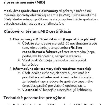
a presné meranie (MID)
Modulárne (podružné) elektromery
sú prístroje určené na
meranie spotreby elektrickej energie (v kWh). Slúžia na interné
účely: sledovanie, rozpočítavanie alebo optimalizáciu spotreby v
bytoch, garážach alebo u prenajímateľov.
Kľúčové kritérium: MID certifikácia
Elektromery s MID certifikáciou (Legislatívne platné):
Účel:
Sú
stanovené meradlá
. Sú nevyhnutné všade
tam, kde potrebujete spotrebu
oficiálne
rozpočítavať a fakturovať
tretím stranám (napr.
podnájmy, kancelárie, nabíjacie stanice).
Vlastnosť:
Zaručujú presnosť a musia prejsť
kalibráciou.
Informatívne elektromery (Informatívne meranie):
Účel:
Ideálne riešenie, ak potrebujete mať len
prehľad o spotrebe
konkrétneho obvodu alebo
zariadenia (napr. sledovanie spotreby tepelného
čerpadla, garáže) pre vlastnú optimalizáciu.
Vlastnosť:
Sú lacnejšie a nevyžadujú kalibráciu.
Technické parametre pre výber: