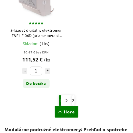
3-fázový digitálny elektromer
F&F LE-04D (priame meranie
do 100 A)
Skladom
(1 ks)
90,67 € bez DPH
111,52 €
/ ks
Do košíka
1
2
Hore
Modulárne podružné elektromery: Prehľad o spotrebe