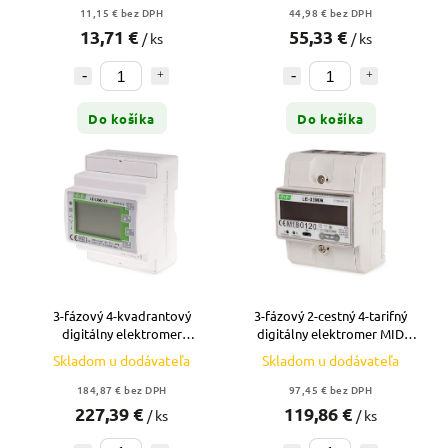
11,15 € bez DPH
44,98 € bez DPH
13,71 €
55,33 €
/ ks
/ ks
Do košíka
Do košíka
3-fázový 4-kvadrantový
3-fázový 2-cestný 4-tarifný
digitálny elektromer
digitálny elektromer MID
polopriame meranie MID
certifikát, Modbus - LE-03MW
Skladom u dodávateľa
Skladom u dodávateľa
certifikát LE-03MQ CT
184,87 € bez DPH
97,45 € bez DPH
227,39 €
119,86 €
/ ks
/ ks