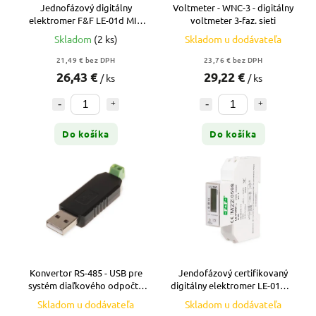
Jednofázový digitálny
Voltmeter - WNC-3 - digitálny
elektromer F&F LE-01d MID
voltmeter 3-faz. sieti
50A na DIN lištu
Skladom
(2 ks)
Skladom u dodávateľa
21,49 € bez DPH
23,76 € bez DPH
26,43 €
29,22 €
/ ks
/ ks
Do košíka
Do košíka
Konvertor RS-485 - USB pre
Jendofázový certifikovaný
systém diaľkového odpočtu
digitálny elektromer LE-01MW
METERNET - CN-USB-485
MID
Skladom u dodávateľa
Skladom u dodávateľa