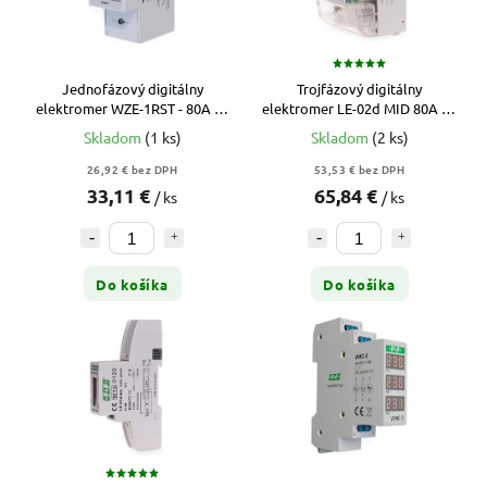
Jednofázový digitálny
Trojfázový digitálny
elektromer WZE-1RST - 80A - s
elektromer LE-02d MID 80A na
nulovateľným počítadlom
DIN lištu
Skladom
(1 ks)
Skladom
(2 ks)
26,92 € bez DPH
53,53 € bez DPH
33,11 €
65,84 €
/ ks
/ ks
Do košíka
Do košíka