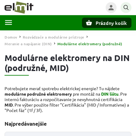
Prázdny košík
Hľadať
Domov
Rozvádzače a modulárne prístroje
/
/
Meranie a napájanie (DIN)
Modulárne elektromery (podružné)
/
Modulárne elektromery na DIN
(podružné, MID)
Potrebujete merať spotrebu elektrickej energie? Tu nájdete
modulárne podružné elektromery
pre montáž na
DIN lištu
. Pre
internú fakturáciu a rozpočítavanie je nevyhnutná certifikácia
MID
. Pre výber použite filter "Certifikácia" (MID / Informatívne) a
"Počet fáz" (1f / 3f).
Najpredávanejšie