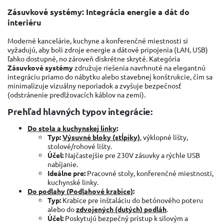
Zásuvkové systémy: Integrácia energie a dát do
interiéru
Moderné kancelárie, kuchyne a konferenčné miestnosti si
vyžadujú, aby boli zdroje energie a dátové pripojenia (LAN, USB)
ľahko dostupné, no zároveň diskrétne skryté. Kategória
Zásuvkové systémy
združuje riešenia navrhnuté na elegantnú
integráciu priamo do nábytku alebo stavebnej konštrukcie, čím sa
minimalizuje vizuálny neporiadok a zvyšuje bezpečnosť
(odstránenie predlžovacích káblov na zemi).
Prehľad hlavných typov integrácie:
Do stola a kuchynskej linky
:
Typ:
Výsuvné bloky (stĺpiky)
, výklopné lišty,
stolové/rohové lišty.
Účel:
Najčastejšie pre 230V zásuvky a rýchle USB
nabíjanie.
Ideálne pre:
Pracovné stoly, konferenčné miestnosti,
kuchynské linky.
Do podlahy (Podlahové krabice)
:
Typ:
Krabice pre inštaláciu do betónového poteru
alebo do
zdvojených (dutých) podláh
.
Účel:
Poskytujú bezpečný prístup k silovým a