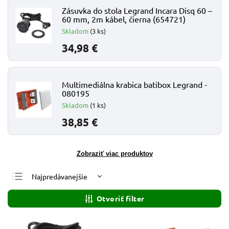
Zásuvka do stola Legrand Incara Disq 60 –
60 mm, 2m kábel, čierna (654721)
Skladom
(3 ks)
34,98 €
Multimediálna krabica batibox Legrand -
080195
Skladom
(1 ks)
38,85 €
Zobraziť viac produktov
Najpredávanejšie
Najlacnejšie
Otvoriť filter
Najdrahšie
Abecedne