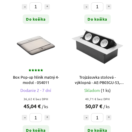
Do košíka
Do košíka
Box Pop-up hliník matný 4-
Trojzásuvka stolová -
modul - 054011
výklopná - AE-PB03GU-53,
16A, 230V
Dodanie 2 - 7 dní
Skladom
(1 ks)
36,62 € bez DPH
40,71 € bez DPH
45,04 €
50,07 €
/ ks
/ ks
Do košíka
Do košíka