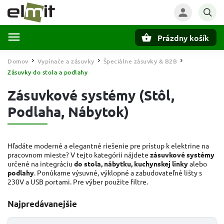
Prázdny košík
Hľadať
Domov
Vypínače a zásuvky
Špeciálne zásuvky & B2B
/
/
/
Zásuvky do stola a podlahy
Zásuvkové systémy (Stôl,
Podlaha, Nábytok)
Hľadáte moderné a elegantné riešenie pre prístup k elektrine na
pracovnom mieste? V tejto kategórii nájdete
zásuvkové systémy
určené na integráciu
do stola, nábytku, kuchynskej linky
alebo
podlahy
. Ponúkame výsuvné, výklopné a zabudovateľné lišty s
230V a USB portami. Pre výber použite filtre.
Najpredávanejšie