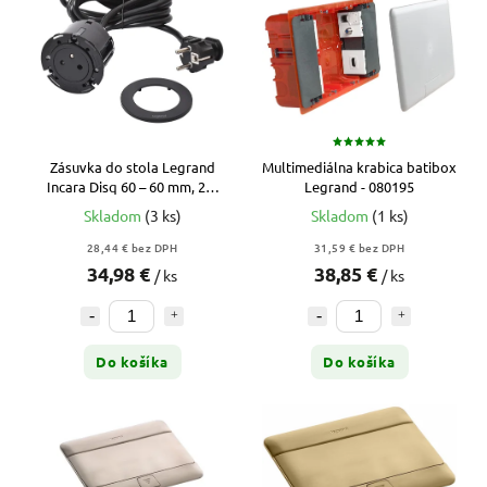
Zásuvka do stola Legrand
Multimediálna krabica batibox
Incara Disq 60 – 60 mm, 2m
Legrand - 080195
kábel, čierna (654721)
Skladom
(3 ks)
Skladom
(1 ks)
28,44 € bez DPH
31,59 € bez DPH
34,98 €
38,85 €
/ ks
/ ks
Do košíka
Do košíka