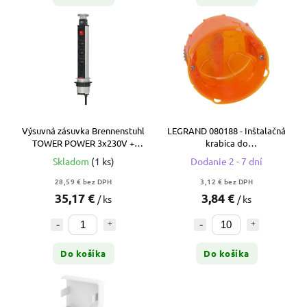
Výsuvná zásuvka Brennenstuhl
LEGRAND 080188 - Inštalačná
TOWER POWER 3x230V +
krabica do
2xUSB, 2m, Alu (1396200013)
muriva/sadrokartónu
Skladom
(1 ks)
Dodanie 2 - 7 dní
28,59 € bez DPH
3,12 € bez DPH
35,17 €
3,84 €
/ ks
/ ks
Do košíka
Do košíka