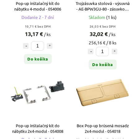
Pop-up inštalačný kit do
Trojzásuvka stolová - výsuvná
nábytku 4-modul - 054006
- AE-BPW3GU-80 - zásuvkový
port, 16A, 230V
Dodanie 2 - 7 dní
Skladom
(1 ks)
10,71 € bez DPH
26,03 € bez DPH
13,17 €
32,02 €
/ ks
/ ks
256,16 € / 8 ks
Do košíka
Do košíka
Pop-up inštalačný kit do
Box Pop-up brúsená mosadz
nábytku 2x4-modul - 054008
2x4-modul - 054018