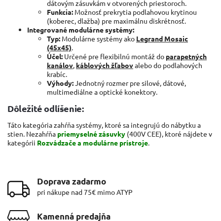
dátovým zásuvkám v otvorených priestoroch.
Funkcia:
Možnosť prekrytia podlahovou krytinou
(koberec, dlažba) pre maximálnu diskrétnosť.
Integrované modulárne systémy:
Typ:
Modulárne systémy ako
Legrand Mosaic
(45x45)
.
Účel:
Určené pre flexibilnú montáž do
parapetných
kanálov
,
káblových žľabov
alebo do podlahových
krabíc.
Výhody:
Jednotný rozmer pre silové, dátové,
multimediálne a optické konektory.
Dôležité odlíšenie:
Táto kategória zahŕňa systémy, ktoré sa integrujú do nábytku a
stien. Nezahŕňa
priemyselné zásuvky
(400V CEE), ktoré nájdete v
kategórii
Rozvádzače a modulárne prístroje
.
Doprava zadarmo
pri nákupe nad 75€ mimo ATYP
Kamenná predajňa