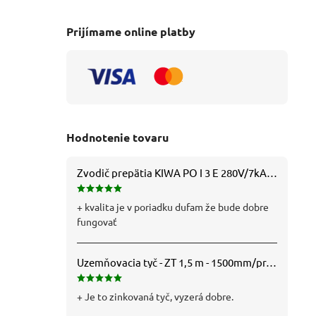
Prijímame online platby
Hodnotenie tovaru
Zvodič prepätia KIWA PO I 3 E 280V/7kA B+C+D (T1+T2+T3) 3P - 81.201
+ kvalita je v poriadku dufam že bude dobre
fungovať
Uzemňovacia tyč - ZT 1,5 m - 1500mm/pr.25mm - Fe/Zn - f712112
+ Je to zinkovaná tyč, vyzerá dobre.