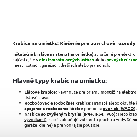
Krabice na omietku: Riešenie pre povrchové rozvody
Inštalačné krabice na stenu (na omietku)
sú určené pre elektroi
najčastejšie v
elektroinštalačných lištách
alebo
pevných rúrka
miestnostiach, garážach, dielňach alebo pivniciach.
Hlavné typy krabíc na omietku:
Lištové krabice:
Navrhnuté pre priamu montáž na
elektro
lištovú trasu.
Rozbočovacie (odbočné) krabice:
Hranaté alebo okrúhle 
spojenie a rozbočenie káblov
pomocou
svoriek (WAGO)
Krabice so zvýšeným krytím (IP44, IP54, IP65):
Tieto kra
vývodkami
), ktoré zabraňujú vniknutiu prachu a vody. Sú
ne
garáže, dielne) a pre vonkajšie použitie.