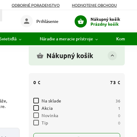
ODBORNÉ PORADENSTVO
HODNOTENIE OBCHODU
Nákupný košík
Prihlásenie
Prázdny košík
Svietidlá
Náradie a meracie prístroje
Komunikác
Nákupný košík
0
€
73
€
Na sklade
áže,
36
re.
Akcia
1
Novinka
0
Tip
0