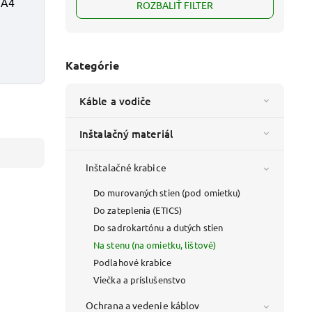
 A4
ROZBALIŤ FILTER
Kategórie
Káble a vodiče
Inštalačný materiál
Inštalačné krabice
Do murovaných stien (pod omietku)
Do zateplenia (ETICS)
Kód:
A4
Do sadrokartónu a dutých stien
Na stenu (na omietku, lištové)
Podlahové krabice
Viečka a príslušenstvo
Ochrana a vedenie káblov