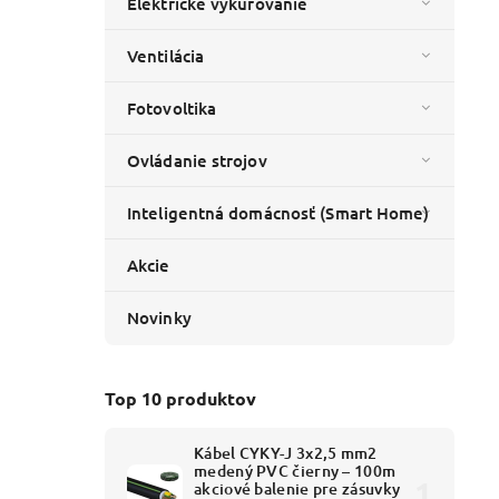
Elektrické vykurovanie
Ventilácia
Fotovoltika
nn A 18
0 mm
Ovládanie strojov
Inteligentná domácnosť (Smart Home)
Akcie
Novinky
Top 10 produktov
A.0018BR
Kábel CYKY-J 3x2,5 mm2
medený PVC čierny – 100m
akciové balenie pre zásuvky