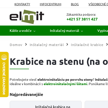
KONTAKTY
INFOCENTRUM
BLOG
VŠEOBECNÉ 
MOJA OBJEDNÁVKA
Zákaznícka podpora:
+421 57 3811 427
Káble a vodiče
Inštalačný materiál
Vypína
Domov
Inštalačný materiál
Inštalačné krabice
/
/
/
Krabice na stenu (na o
Potrebujete viesť
elektroinštaláciu po povrchu steny
?
Inštalač
ideálne v kombinácii s
elektroinštalačnými lištami
. Ponúkame li
Najpredávanejšie
Inštalačná krabica na