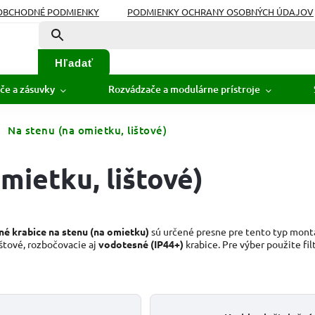
OBCHODNÉ PODMIENKY
PODMIENKY OCHRANY OSOBNÝCH ÚDAJOV
Hľadať
če a zásuvky
Rozvádzače a modulárne prístroje
Na stenu (na omietku, lištové)
mietku, lištové)
né krabice na stenu (na omietku)
sú určené presne pre tento typ mont
štové, rozbočovacie aj
vodotesné (IP44+)
krabice. Pre výber použite filt