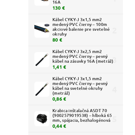
16A
130 €
Kábel CYKY-J 3x1,5 mm2
medený PVC čierny – 100m
akciové balenie pre svetelné
okruhy
80 €
IP54 -
Kábel CYKY-J 3x2,5 mm2
medený PVC čierny – pevný
kábel na zásuvky 16A (metráž)
1,41 €
Kábel CYKY-J 3x1,5 mm2
medený PVC čierny – pevný
kábel na svetelné okruhy
(metráž)
0,86 €
Krabica inštalačná ASDT 70
(9002579019538) – hlboká 65
mm, spájacia, bezhalogénová
:
2007061
0,44 €