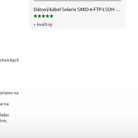
Dátový kábel Solarix SXKD-6-FTP-LSOH - Cat6, FTP, LSOH, drôt (26000005)
+ kvalitný
echnických
priamo na
ne na
alebo
ice,