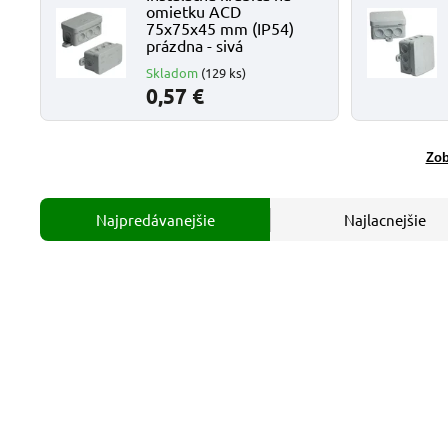
omietku ACD
75x75x45 mm (IP54)
prázdna - sivá
Skladom
(129 ks)
0,57 €
Zob
Najpredávanejšie
Najlacnejšie
Kód:
A1