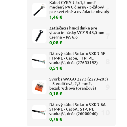
Kábel CYKY-J 5x1,5 mm2
medený PVC čierny - 5-žilový
pre svetelné a ovládacie obvody
1,46 €
Zatláčacia hmoždinka pre
viazacie pásky VCZ-9 43,5mm
Čierna – PA 6.6
0,08 €
nn T 60
Dátový kábel Solarix SXKD-5E-
7 mm
FTP-PE - Cat5e, FTP, PE
vonkajší, drôt (27655192)
0,51 €
Svorka WAGO 2273 (2273-203)
– 3-vodičová, 2,5 mm2,
bezskrutková (oranžová)
0,18 €
Dátový kábel Solarix SXKD-6A-
STP-PE - Cat6A, STP, PE
vonkajší, drôt (26000040)
0,78 €
:
6481-14