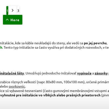
1
3
Hore
nštalácie, kde sa káble neukladajú do steny, ale vedú sa
po jej povrchu
,
ch
. Tento typ inštalácie sa často využíva pri dodatočných rozvodoch, v t
inštalačné lišty
. Umožňujú jednoducho inštalovať
vypínače
a
zásuvky
krabice rôznych veľkostí (napr. 80x80 mm, 100x100 mm), určené primár
alebo
svorkovníc
.
bice sú vybavené tesneniami (často gumovými membránovými vstupmi 
vyhnutné pre inštalácie vo vlhkých alebo prašných priestoroch
(pivn