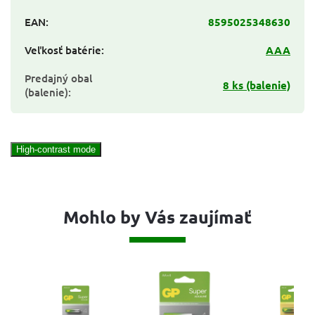
EAN
:
8595025348630
Veľkosť batérie
:
AAA
Predajný obal
8 ks (balenie)
(balenie)
:
High-contrast mode
Mohlo by Vás zaujímať