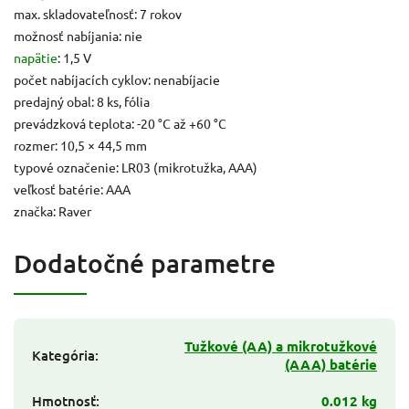
max. skladovateľnosť: 7 rokov
možnosť nabíjania: nie
napätie
: 1,5 V
počet nabíjacích cyklov: nenabíjacie
predajný obal: 8 ks, fólia
prevádzková teplota: -20 °C až +60 °C
rozmer: 10,5 × 44,5 mm
typové označenie: LR03 (mikrotužka, AAA)
veľkosť batérie: AAA
značka: Raver
Dodatočné parametre
Tužkové (AA) a mikrotužkové
Kategória
:
(AAA) batérie
Hmotnosť
:
0.012 kg