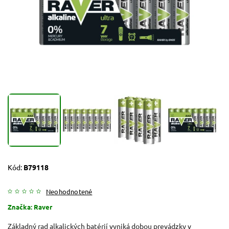
Kód:
B79118
Neohodnotené
Značka:
Raver
Základný rad alkalických batérií vyniká dobou prevádzky v