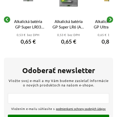
a
Alkalická batéria
Alkalická batéria
Alkalická bat
GP Super LR03
GP Super LR6 (AA)
GP Ultra LR6
4
(AAA) - B01114
B01214
- B0221
0,53 € bez DPH
0,53 € bez DPH
0,65 € bez 
0,65 €
0,65 €
0,80 €
Odoberať newsletter
Vložte svoj e-mail a my Vám budeme zasielať informácie
o nových produktoch na našom e-shope.
Vložením e-mailu súhlasíte s
podmienkami ochrany osobných údajov