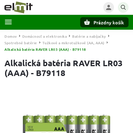
Prázdny košík
Hľadať
Domov
Domácnosť a elektronika
Batérie a nabíjačky
/
/
/
Spotrebné batérie
Tužkové a mikrotužkové (AA, AAA)
/
/
Alkalická batéria RAVER LR03 (AAA) - B79118
Alkalická batéria RAVER LR03
(AAA) - B79118