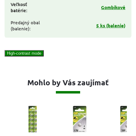
Veľkosť
Gombíkové
batérie
:
Predajný obal
5 ks (balenie)
(balenie)
:
High-contrast mode
Mohlo by Vás zaujímať