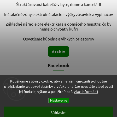
Štruktúrovaná kabeláž v byte, dome a kancelárii
Inštalačné zóny elektroinštalácie – výšky zásuviek a vypínačov
Základné náradie pre elektrikára a domáceho majstra: čo by
nemalo chýbať v kufri
Osvetlenie kúpeľne a vlhkých priestorov
Archív
Facebook
Používame súbory cookie, aby sme vám umožnili pohodlné
prehliadanie webovej stránky a vďaka analýze neustále zlepšovali
jej funkcie, výkon a použiteľnosť.
Viac informácií
Nastavenie
Copyright 2026
ELMIT - Elektroinštalačný materiál, svietidlá
.
Všetky práva vyhradené.
Vytvořil
Shoptet
| Design
Shoptak.cz
Súhlasím