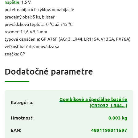
napätie
: 1,5 V
počet nabíjacích cyklov: nenabíjacie
predajný obal: 5 ks, blister
prevádzková teplota: 0 °C až +45 °C
rozmer: 11,6 × 5,4 mm
typové označenie: GP A76F (AG13, LR44, LR1154, V13GA, PX76A)
veľkosť batérie: neuvádza sa
značka: GP
Dodatočné parametre
Gombíkové a špeciálne batérie
Kategória
:
(CR2032, LR44...)
Hmotnosť
:
0.003 kg
EAN
:
4891199011597