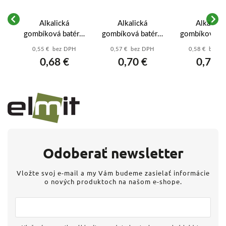
vá
Alkalická
Alkalická
Alkalická
gombíková batéria
gombíková batéria
gombíková ba
61
GP LR626 (177F),
GP LR44 (A76F) -
GP LR54 (189
0,55 € bez DPH
0,57 € bez DPH
0,58 € bez 
10 ks - B3177G
B13762
B13892
0,68 €
0,70 €
0,71 €
Odoberať newsletter
Vložte svoj e-mail a my Vám budeme zasielať informácie
o nových produktoch na našom e-shope.