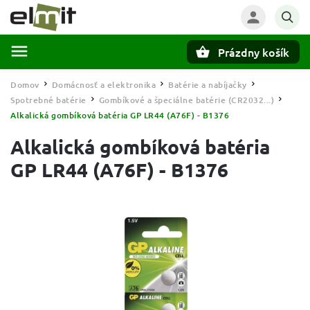
Prázdny košík
Hľadať
Domov
Domácnosť a elektronika
Batérie a nabíjačky
/
/
/
Spotrebné batérie
Gombíkové a špeciálne batérie (CR2032...)
/
/
Alkalická gombíková batéria GP LR44 (A76F) - B1376
Alkalická gombíková batéria
GP LR44 (A76F) - B1376