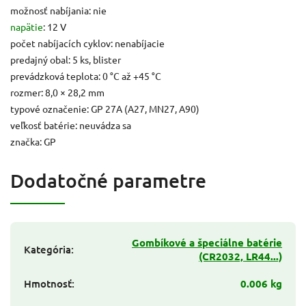
možnosť nabíjania: nie
napätie
: 12 V
počet nabíjacích cyklov: nenabíjacie
predajný obal: 5 ks, blister
prevádzková teplota: 0 °C až +45 °C
rozmer: 8,0 × 28,2 mm
typové označenie: GP 27A (A27, MN27, A90)
veľkosť batérie: neuvádza sa
značka: GP
Dodatočné parametre
Gombíkové a špeciálne batérie
Kategória
:
(CR2032, LR44...)
Hmotnosť
:
0.006 kg