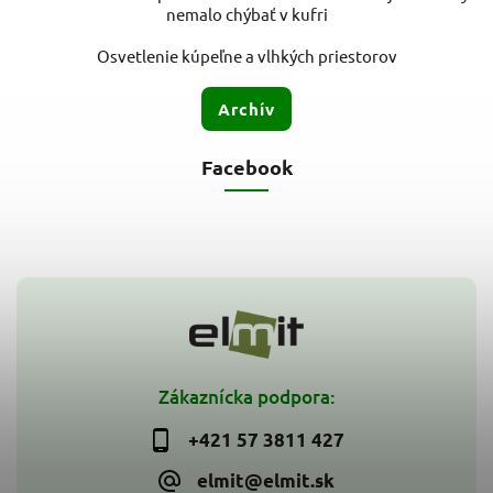
nemalo chýbať v kufri
Osvetlenie kúpeľne a vlhkých priestorov
Archív
Facebook
Zákaznícka podpora:
+421 57 3811 427
elmit@elmit.sk