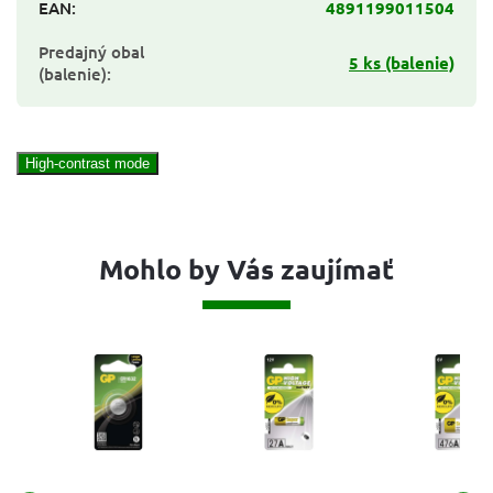
EAN
:
4891199011504
Predajný obal
5 ks (balenie)
(balenie)
:
High-contrast mode
Mohlo by Vás zaujímať