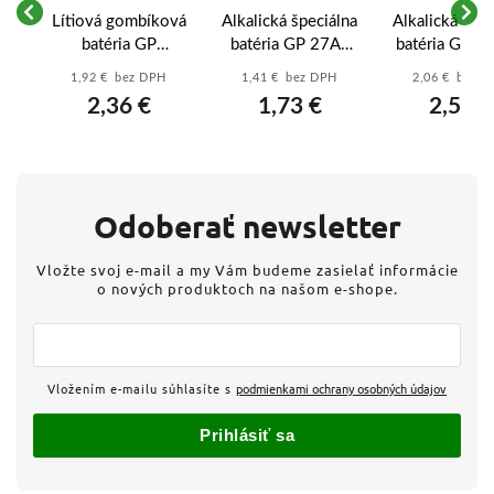
lna
Lítiová gombíková
Alkalická špeciálna
Alkalická špec
A
batéria GP
batéria GP 27AF
batéria GP 4
CR1632 - B15951
(MN27, V27GA)
(4LR44) 6 
1,92 € bez DPH
1,41 € bez DPH
2,06 € bez 
12 V - B13011
B1303
2,36 €
1,73 €
2,53 €
Odoberať newsletter
Vložte svoj e-mail a my Vám budeme zasielať informácie
o nových produktoch na našom e-shope.
Vložením e-mailu súhlasíte s
podmienkami ochrany osobných údajov
Prihlásiť sa