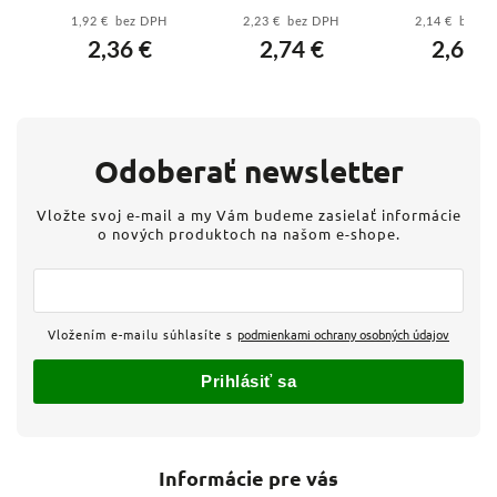
31
CR1632 - B15951
CR2450 - B32854
CR2320, 1 k
1,92 € bez DPH
2,23 € bez DPH
2,14 € bez 
B15451
2,36 €
2,74 €
2,63 €
Odoberať newsletter
Vložte svoj e-mail a my Vám budeme zasielať informácie
o nových produktoch na našom e-shope.
Vložením e-mailu súhlasíte s
podmienkami ochrany osobných údajov
Prihlásiť sa
Informácie pre vás