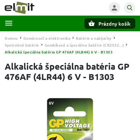
Prázdny košík
Hľadať
Domov
Domácnosť a elektronika
Batérie a nabíjačky
/
/
/
Spotrebné batérie
Gombíkové a špeciálne batérie (CR2032...)
/
/
Alkalická špeciálna batéria GP 476AF (4LR44) 6 V - B1303
Alkalická špeciálna batéria GP
476AF (4LR44) 6 V - B1303