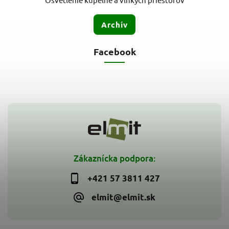
Archív
Facebook
Zákaznícka podpora:
+421 57 3811 427
elmit@elmit.sk