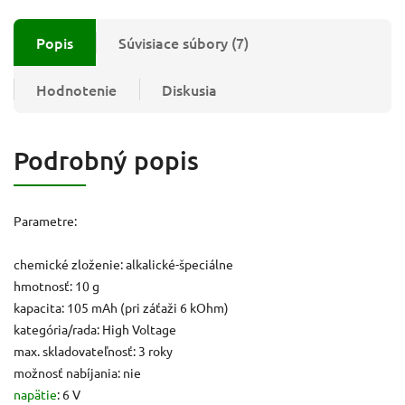
Popis
Súvisiace súbory (7)
Hodnotenie
Diskusia
Podrobný popis
Parametre:
chemické zloženie: alkalické-špeciálne
hmotnosť: 10 g
kapacita: 105 mAh (pri záťaži 6 kOhm)
kategória/rada: High Voltage
max. skladovateľnosť: 3 roky
možnosť nabíjania: nie
napätie
: 6 V