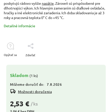
poskytujú rádovo vyššie
napätie
. Zároveň sú prispôsobené pre
dlhotrvajúci výkon. Ich hlavným zameraním sú diaľkové ovládače,
hračky a iné elektronické zariadenia. Ich doba skladovania je až 3
roky a pracovná teplota 0° C do +45 °C.
Detailné informácie
Opýtať sa
Zdieľať
Skladom
(1 ks)
Môžeme doručiť do:
7.8.2026
Možnosti doručenia
2,53 €
/ ks
2,06 € bez DPH