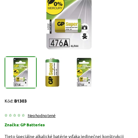
Kód:
B1303
Neohodnotené
Značka:
GP Batteries
Tieto špeciálne alkalické batérie vďaka jedinečnej konštrukcii