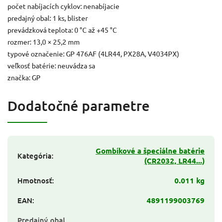
počet nabíjacích cyklov: nenabíjacie
predajný obal: 1 ks, blister
prevádzková teplota: 0 °C až +45 °C
rozmer: 13,0 × 25,2 mm
typové označenie: GP 476AF (4LR44, PX28A, V4034PX)
veľkosť batérie: neuvádza sa
značka: GP
Dodatočné parametre
Gombíkové a špeciálne batérie
Kategória
:
(CR2032, LR44...)
Hmotnosť
:
0.011 kg
EAN
:
4891199003769
Predajný obal