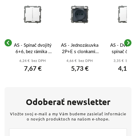
AS - Spínač dvojitý
AS - Jednozásuvka
AS - Dvojpó
6+6, bez rámika -
2P+E s clonkami ,
spínač č. 5,
biela
IP44 - biela
rámika - bi
6,24 € bez DPH
4,66 € bez DPH
3,35 € bez 
 -
7,67 €
5,73 €
4,12 €
Odoberať newsletter
Vložte svoj e-mail a my Vám budeme zasielať informácie
o nových produktoch na našom e-shope.