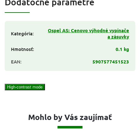
Dodatočné parametre
Ospel AS: Cenovo výhodné vypínače
Kategória
:
a zásuvky
Hmotnosť
:
0.1 kg
EAN
:
5907577451523
High-contrast mode
Mohlo by Vás zaujímať