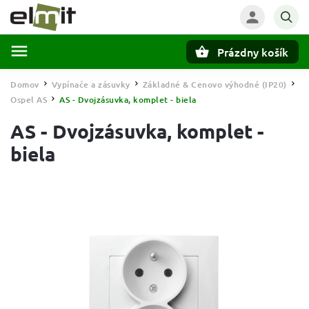
Prázdny košík
Hľadať
Domov
Vypínače a zásuvky
Základné & Cenovo výhodné (IP20)
/
/
/
Ospel AS
AS - Dvojzásuvka, komplet - biela
/
AS - Dvojzásuvka, komplet -
biela