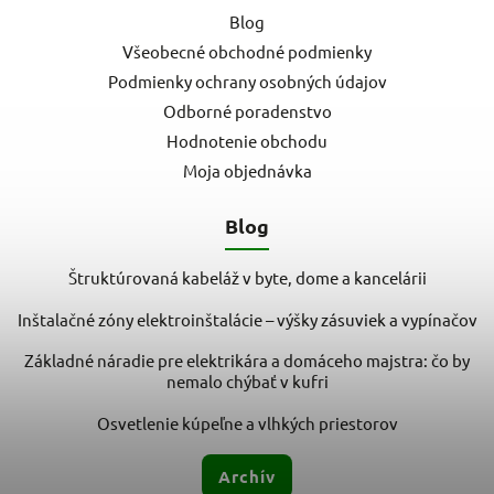
Blog
Všeobecné obchodné podmienky
Podmienky ochrany osobných údajov
Odborné poradenstvo
Hodnotenie obchodu
Moja objednávka
Blog
Štruktúrovaná kabeláž v byte, dome a kancelárii
Inštalačné zóny elektroinštalácie – výšky zásuviek a vypínačov
Základné náradie pre elektrikára a domáceho majstra: čo by
nemalo chýbať v kufri
Osvetlenie kúpeľne a vlhkých priestorov
Archív