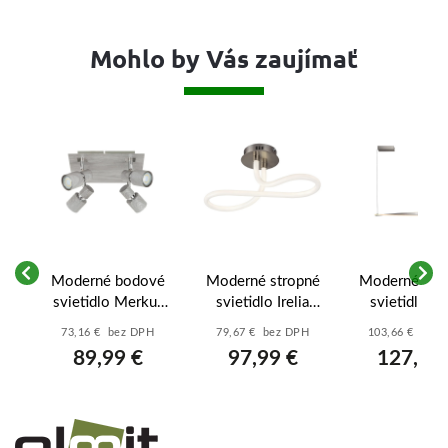
Mohlo by Vás zaujímať
vé
Moderné bodové
Moderné stropné
Moderné záv
n
svietidlo Merkur
svietidlo Irelia
svietidlo El
á -
6128 - dub
71008 - saténová
72234 - saté
73,16 € bez DPH
79,67 € bez DPH
103,66 € bez
zvetraný -
chrómová - biela
chrómová - b
89,99 €
97,99 €
127,50
chrómová