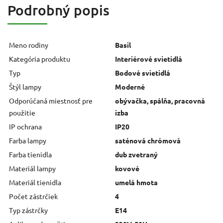
Podrobný popis
Meno rodiny
Basil
Kategória produktu
Interiérové svietidlá
Typ
Bodové svietidlá
Štýl lampy
Moderné
Odporúčaná miestnosť pre
obývačka, spálňa, pracovná
použitie
izba
IP ochrana
IP20
Farba lampy
saténová chrómová
Farba tienidla
dub zvetraný
Materiál lampy
kovové
Materiál tienidla
umelá hmota
Počet zástrčiek
4
Typ zástrčky
E14