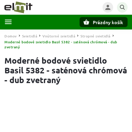
Prázdny košík
Hľadať
Domov
Svietidlá
Vnútorné svietidlá
Stropné svietidlá
/
/
/
/
Moderné bodové svietidlo Basil 5382 - saténová chrómová - dub
zvetraný
Moderné bodové svietidlo
Basil 5382 - saténová chrómová
- dub zvetraný