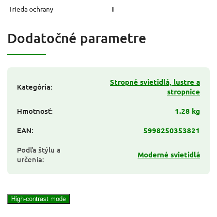
Trieda ochrany
I
Dodatočné parametre
Stropné svietidlá, lustre a
Kategória
:
stropnice
Hmotnosť
:
1.28 kg
EAN
:
5998250353821
Podľa štýlu a
Moderné svietidlá
určenia
:
High-contrast mode