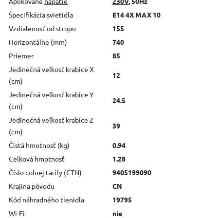
Aplikované
napätie
230V
, 50Hz
Špecifikácia svietidla
E14 4X MAX 10
Vzdialenosť od stropu
155
Horizontálne (mm)
740
Priemer
85
Jedinečná veľkosť krabice X
12
(cm)
Jedinečná veľkosť krabice Y
24.5
(cm)
Jedinečná veľkosť krabice Z
39
(cm)
Čistá hmotnosť (kg)
0.94
Celková hmotnosť
1.28
Číslo colnej tarify (CTN)
9405199090
Krajina pôvodu
CN
Kód náhradného tienidla
19795
Wi-Fi
nie