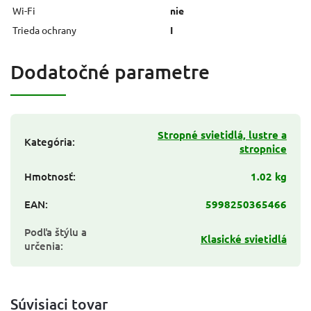
Wi-Fi
nie
Trieda ochrany
I
Dodatočné parametre
Stropné svietidlá, lustre a
Kategória
:
stropnice
Hmotnosť
:
1.02 kg
EAN
:
5998250365466
Podľa štýlu a
Klasické svietidlá
určenia
:
Súvisiaci tovar