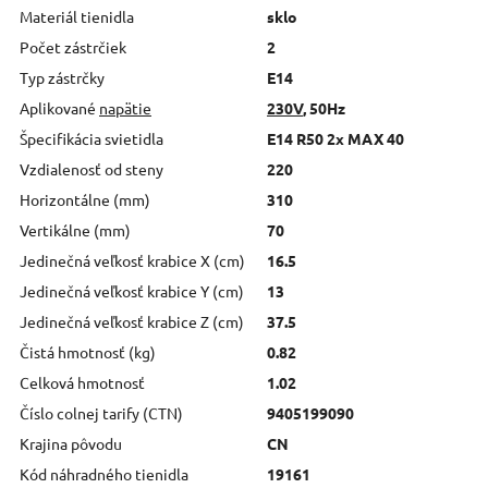
Materiál tienidla
sklo
Počet zástrčiek
2
Typ zástrčky
E14
Aplikované
napätie
230V
, 50Hz
Špecifikácia svietidla
E14 R50 2x MAX 40
Vzdialenosť od steny
220
Horizontálne (mm)
310
Vertikálne (mm)
70
Jedinečná veľkosť krabice X (cm)
16.5
Jedinečná veľkosť krabice Y (cm)
13
Jedinečná veľkosť krabice Z (cm)
37.5
Čistá hmotnosť (kg)
0.82
Celková hmotnosť
1.02
Číslo colnej tarify (CTN)
9405199090
Krajina pôvodu
CN
Kód náhradného tienidla
19161