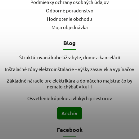
Podmienky ochrany osobných údajov
Odborné poradenstvo
Hodnotenie obchodu
Moja objednávka
Blog
Štruktúrovaná kabeláž v byte, dome a kancelárii
Inštalačné zóny elektroinštalácie – výšky zásuviek a vypínačov
Základné náradie pre elektrikára a domáceho majstra: čo by
nemalo chýbať v kufri
Osvetlenie kúpeľne a vlhkých priestorov
Archív
Facebook