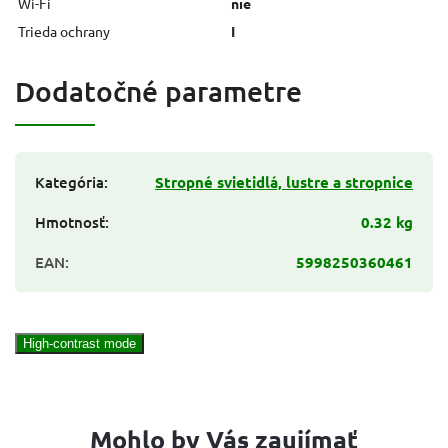
Wi-Fi
nie
Trieda ochrany
I
Dodatočné parametre
Kategória
:
Stropné svietidlá, lustre a stropnice
Hmotnosť
:
0.32 kg
EAN
:
5998250360461
High-contrast mode
Mohlo by Vás zaujímať