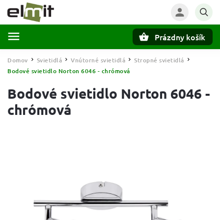
Prázdny košík
Hľadať
Domov
Svietidlá
Vnútorné svietidlá
Stropné svietidlá
/
/
/
/
Bodové svietidlo Norton 6046 - chrómová
Bodové svietidlo Norton 6046 -
chrómová