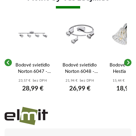
vé
Bodové svietidlo
Bodové svietidlo
Bodové sviet
n
Norton 6047 -
Norton 6048 -
Hestia 529
á -
chrómová
chrómová
chrómová 
23,57 € bez DPH
21,94 € bez DPH
15,44 € bez 
priehľadn
28,99 €
26,99 €
18,99 