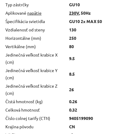
Typ zástrčky
GU10
Aplikované
napätie
230V
, 50Hz
Špecifikácia svietidla
GU10 2x MAX 50
Vzdialenosť od steny
130
Horizontálne (mm)
250
Vertikálne (mm)
80
Jedinečná veľkosť krabice X
9.5
(cm)
Jedinečná veľkosť krabice Y
8.5
(cm)
Jedinečná veľkosť krabice Z
26
(cm)
Čistá hmotnosť (kg)
0.26
Celková hmotnosť
0.32
Číslo colnej tarify (CTN)
9405199090
Krajina pôvodu
CN