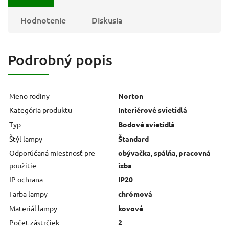
Hodnotenie
Diskusia
Podrobný popis
Meno rodiny
Norton
Kategória produktu
Interiérové svietidlá
Typ
Bodové svietidlá
Štýl lampy
Štandard
Odporúčaná miestnosť pre
obývačka, spálňa, pracovná
použitie
izba
IP ochrana
IP20
Farba lampy
chrómová
Materiál lampy
kovové
Počet zástrčiek
2