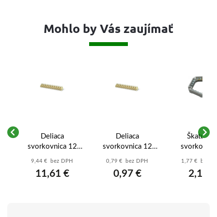
Mohlo by Vás zaujímať
Deliaca
Deliaca
Škatulov
svorkovnica 12
svorkovnica 12
svorkovnic
4-
pólová - 25 mm2
pólová - 2,5 mm2
6304-15/S -
9,44 € bez DPH
0,79 € bez DPH
1,77 € bez 
á
T140 - 815.1365
T140 - 815.1361
pólová plas
11,61 €
0,97 €
2,18 €