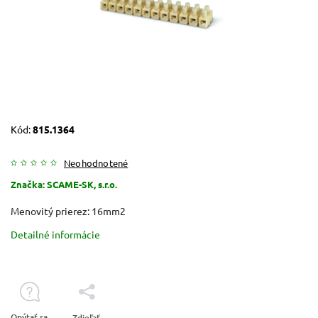
Kód:
815.1364
Neohodnotené
Značka:
SCAME-SK, s.r.o.
Menovitý prierez: 16mm2
Detailné informácie
Opýtať sa
Zdieľať