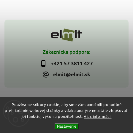
Zákaznícka podpora:
+421 57 3811 427
elmit@elmit.sk
Používame súbory cookie, aby sme vám umožnili pohodlné
prehliadanie webovej stránky a vďaka analýze neustále zlepšovali
Copyright 2026
ELMIT - Elektroinštalačný materiál, svietidlá
.
jej funkcie, výkon a použiteľnosť.
Viac informácií
Všetky práva vyhradené.
Vytvořil
Shoptet
| Design
Shoptak.cz
Nastavenie