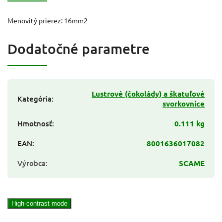
Menovitý prierez: 16mm2
Dodatočné parametre
Lustrové (čokolády) a škatuľové
Kategória
:
svorkovnice
Hmotnosť
:
0.111 kg
EAN
:
8001636017082
Výrobca
:
SCAME
High-contrast mode