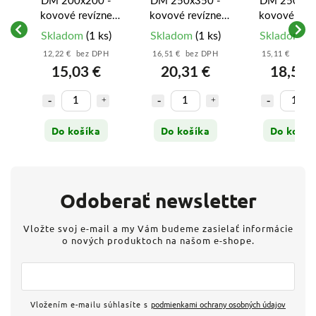
-
DM 200x200 -
DM 250x350 -
DM 250x30
e
kovové revízne
kovové revízne
kovové reví
dvierka
dvierka
dvierka
)
Skladom
(1 ks)
Skladom
(1 ks)
Skladom
(1
12,22 € bez DPH
16,51 € bez DPH
15,11 € bez 
15,03 €
20,31 €
18,58 
Do košíka
Do košíka
Do košík
Odoberať newsletter
Vložte svoj e-mail a my Vám budeme zasielať informácie
o nových produktoch na našom e-shope.
Vložením e-mailu súhlasíte s
podmienkami ochrany osobných údajov