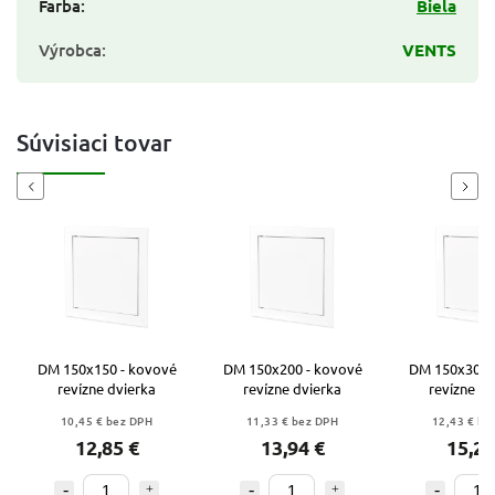
Farba
:
Biela
Výrobca
:
VENTS
Súvisiaci tovar
Previous
Next
DM 150x150 - kovové
DM 150x200 - kovové
DM 150x300 
revízne dvierka
revízne dvierka
revízne dv
10,45 € bez DPH
11,33 € bez DPH
12,43 € be
12,85 €
13,94 €
15,29