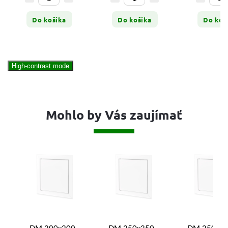
Do košíka
Do košíka
Do koš
High-contrast mode
Mohlo by Vás zaujímať