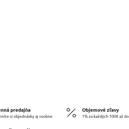
nná predajňa
Objemové zľavy
hnite si objednávky aj osobne
1% za každých 100€ až d