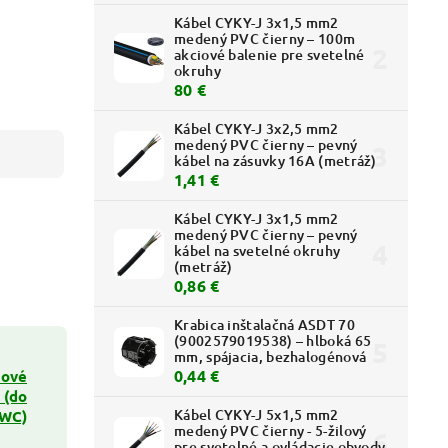
Kábel CYKY-J 3x1,5 mm2
medený PVC čierny – 100m
akciové balenie pre svetelné
okruhy
80 €
Kábel CYKY-J 3x2,5 mm2
medený PVC čierny – pevný
kábel na zásuvky 16A (metráž)
1,41 €
Kábel CYKY-J 3x1,5 mm2
medený PVC čierny – pevný
kábel na svetelné okruhy
(metráž)
0,86 €
Krabica inštalačná ASDT 70
(9002579019538) – hlboká 65
mm, spájacia, bezhalogénová
0,44 €
ové
 (do
Kábel CYKY-J 5x1,5 mm2
 WC)
medený PVC čierny - 5-žilový
pre svetelné a ovládacie obvody