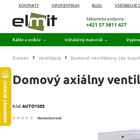
KONTAKTY
INFOCENTRUM
BLOG
VŠEOBECNÉ 
MOJA OBJEDNÁVKA
Zákaznícka podpora:
+421 57 3811 427
Káble a vodiče
Inštalačný materiál
Vypína
Domov
Ventilácia
Domové ventilátory (do kúpe
/
/
Domový axiálny vent
Kód:
AUTO150S
Neohodnotené