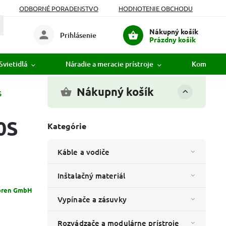
ODBORNÉ PORADENSTVO
HODNOTENIE OBCHODU
Nákupný košík
Prihlásenie
Prázdny košík
Svietidlá
Náradie a meracie prístroje
Komunikác
Nákupný košík
S
0S
Kategórie
Káble a vodiče
Inštalačný materiál
toren GmbH
Vypínače a zásuvky
Rozvádzače a modulárne prístroje