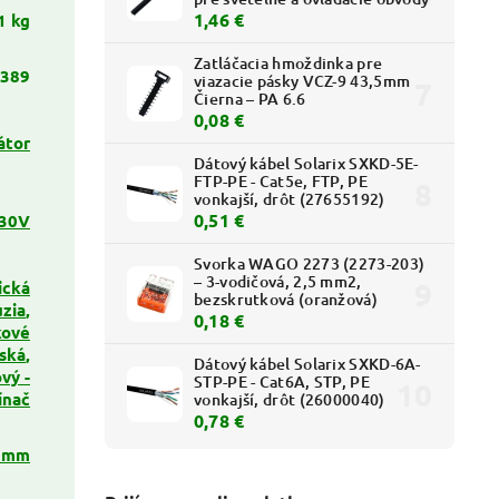
1,46 €
1 kg
Zatláčacia hmoždinka pre
389
viazacie pásky VCZ-9 43,5mm
Čierna – PA 6.6
0,08 €
átor
Dátový kábel Solarix SXKD-5E-
FTP-PE - Cat5e, FTP, PE
vonkajší, drôt (27655192)
0,51 €
30V
Svorka WAGO 2273 (2273-203)
– 3-vodičová, 2,5 mm2,
ická
bezskrutková (oranžová)
úzia
,
0,18 €
kové
iská
,
Dátový kábel Solarix SXKD-6A-
vý -
STP-PE - Cat6A, STP, PE
ínač
vonkajší, drôt (26000040)
0,78 €
 mm