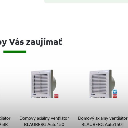
y Vás zaujímať
ilátor
Domový axiálny ventilátor
Domový axiálny ventilátor
25IR
BLAUBERG Auto150
BLAUBERG Auto150T