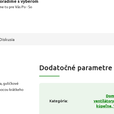
oradíme s výberom
me tu pre Vás Po - So
Diskusia
Dodatočné parametre
a, guličkové
mocou krátkeho
Dom
Kategória
:
ventilátory
kúpeľne,