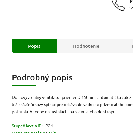
P
S
Popis
Hodnotenie
Podrobný popis
Domový axiálny ventilátor priemer D 150mm, automatická žalúzi
ložiská, šnúrkový spínač pre odsávanie vzduchu priamo alebo po
potrubia. Vhodné na inštaláciu na stenu alebo do stropu.
Stupeň krytia IP
: IP24
Menovité napätie
:
230V