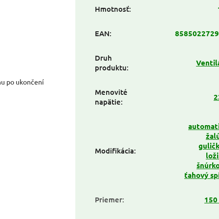
Hmotnosť
:
EAN
:
8585022729
Druh
Ventil
produktu
:
hu po ukončení
Menovité
2
napätie
:
automat
žal
gulič
Modifikácia
:
lož
šnúrko
ťahový sp
Priemer
:
150