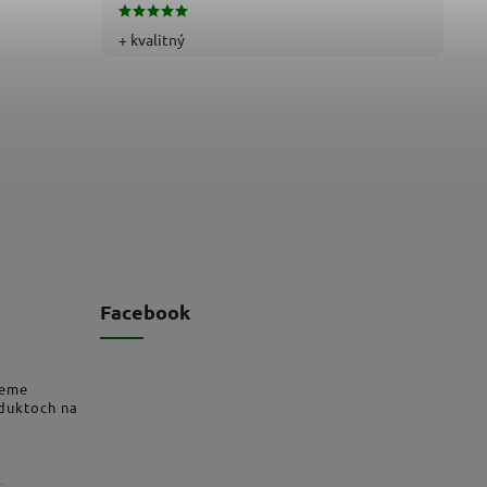
73,33 € bez DPH
66,26 € bez DPH
+ kvalitný
90,19 €
81,50 €
Facebook
deme
oduktoch na