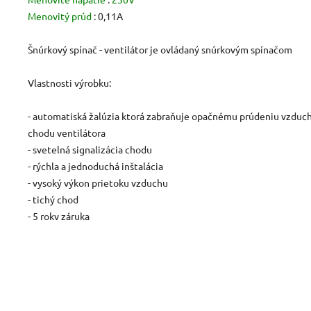
Menovitý prúd
: 0,11A
Šnúrkový spínač - ventilátor je ovládaný snúrkovým spínačom
Vlastnosti výrobku:
- automatiská žalúzia ktorá zabraňuje opačnému prúdeniu vzduc
chodu ventilátora
- svetelná signalizácia chodu
- rýchla a jednoduchá inštalácia
- vysoký výkon prietoku vzduchu
- tichý chod
- 5 rokv záruka