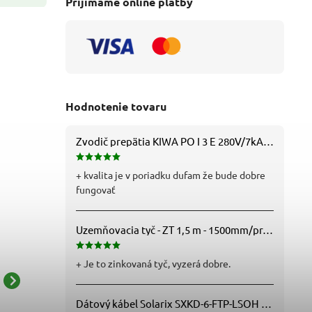
Prijímame online platby
Hodnotenie tovaru
Zvodič prepätia KIWA PO I 3 E 280V/7kA B+C+D (T1+T2+T3) 3P - 81.201
+ kvalita je v poriadku dufam že bude dobre
fungovať
Uzemňovacia tyč - ZT 1,5 m - 1500mm/pr.25mm - Fe/Zn - f712112
+ Je to zinkovaná tyč, vyzerá dobre.
Domový axiálny ventilátor
Domový axiálny ventilátor
D
Dátový kábel Solarix SXKD-6-FTP-LSOH - Cat6, FTP, LSOH, drôt (26000005)
BLAUBERG Auto150IR
BLAUBERG Auto150H