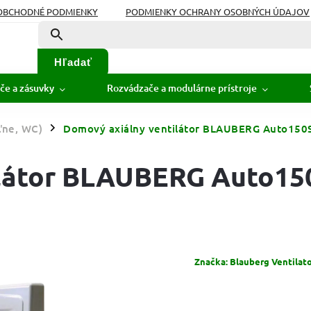
OBCHODNÉ PODMIENKY
PODMIENKY OCHRANY OSOBNÝCH ÚDAJOV
Hľadať
če a zásuvky
Rozvádzače a modulárne prístroje
ľne, WC)
Domový axiálny ventilátor BLAUBERG Auto150
/
ilátor BLAUBERG Auto15
Značka:
Blauberg Ventila