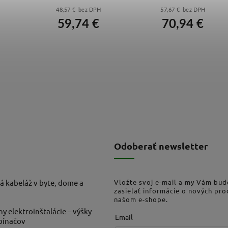
48,57 € bez DPH
57,67 € bez DPH
59,74 €
70,94 €
Odoberať newsletter
á kabeláž v byte, dome a
Vložte svoj e-mail a my Vám bu
zasielať informácie o nových pr
našom e-shope.
ny elektroinštalácie – výšky
Email
ypínačov