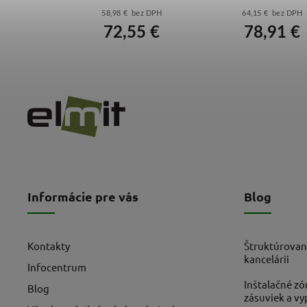
o 125 H –
ez DPH
58,98 € bez DPH
64,15 € bez DPH
žiská)
4 €
72,55 €
78,91 €
Informácie pre vás
Blog
Kontakty
Štruktúrovan
kancelárii
Infocentrum
Inštalačné zó
Blog
zásuviek a v