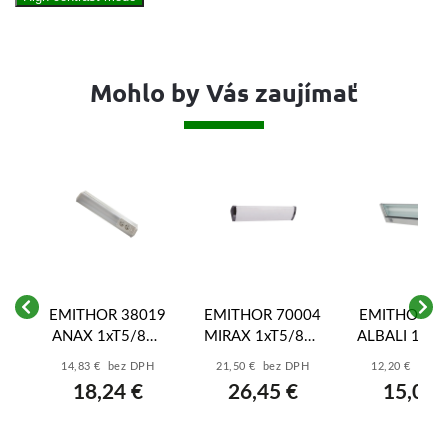
Mohlo by Vás zaujímať
01
EMITHOR 38019
EMITHOR 70004
EMITHOR 3
ANAX 1xT5/8W,
MIRAX 1xT5/8W,
ALBALI 1xT5
WHITE,DIRECT
CHROME,DIRECT
SILVER,DIR
14,83 € bez DPH
21,50 € bez DPH
12,20 € bez 
T
CON
CON
CON
18,24 €
26,45 €
15,01 