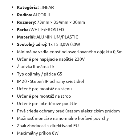
Kategória:
LINEAR
Rodina:
ALCOR II.
Rozmery:
73mm × 354mm × 30mm
Farba:
WHITE/FROSTED
Materiál:
ALUMINIUM/PLASTIC
Svetelný zdroj:
1x T5 8,0W 0,0W
Minimálna vzdialenosť od osvetlovaného objektu 0,5m
Určené pre napájacie
napätie
230V
Žiarivka lineárna T5
Typ objímky / pätice G5
IP 20 - Stupeň IP ochrany svietidiel
Určené pre montáž na stenu
Určené pre montáž na strop
Určené pre interiérové použtie
Prvá trieda ochrany pred úrazom elektrickým prúdom
Možnosť montáže na normálne horľavé povrchy
Znak zhodnosti s direktívami EU
Maximálny
príkon
8W