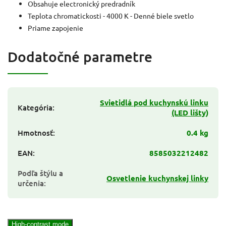
Obsahuje electronický predradník
Teplota chromatickosti - 4000 K - Denné biele svetlo
Priame zapojenie
Dodatočné parametre
Svietidlá pod kuchynskú linku
Kategória
:
(LED lišty)
Hmotnosť
:
0.4 kg
EAN
:
8585032212482
Podľa štýlu a
Osvetlenie kuchynskej linky
určenia
:
High-contrast mode