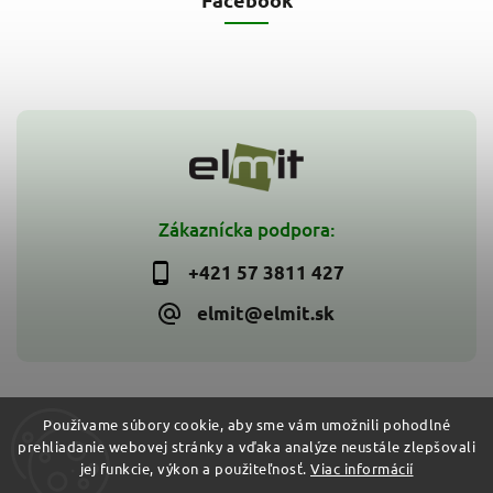
Zákaznícka podpora:
+421 57 3811 427
elmit@elmit.sk
Používame súbory cookie, aby sme vám umožnili pohodlné
prehliadanie webovej stránky a vďaka analýze neustále zlepšovali
Copyright 2026
ELMIT - Elektroinštalačný materiál, svietidlá
.
jej funkcie, výkon a použiteľnosť.
Viac informácií
Všetky práva vyhradené.