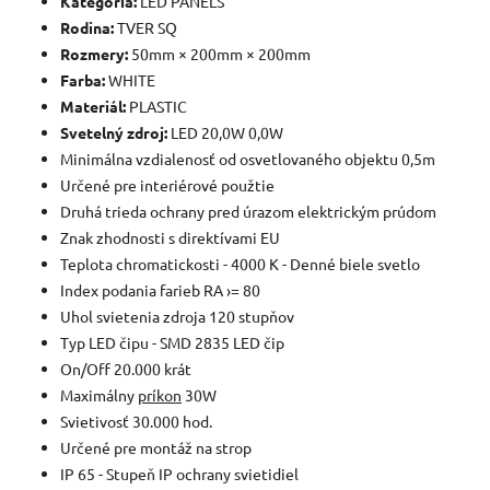
Kategória:
LED PANELS
Rodina:
TVER SQ
Rozmery:
50mm × 200mm × 200mm
Farba:
WHITE
Materiál:
PLASTIC
Svetelný zdroj:
LED 20,0W 0,0W
Minimálna vzdialenosť od osvetlovaného objektu 0,5m
Určené pre interiérové použtie
Druhá trieda ochrany pred úrazom elektrickým prúdom
Znak zhodnosti s direktívami EU
Teplota chromatickosti - 4000 K - Denné biele svetlo
Index podania farieb RA ›= 80
Uhol svietenia zdroja 120 stupňov
Typ LED čipu - SMD 2835 LED čip
On/Off 20.000 krát
Maximálny
príkon
30W
Svietivosť 30.000 hod.
Určené pre montáž na strop
IP 65 - Stupeň IP ochrany svietidiel