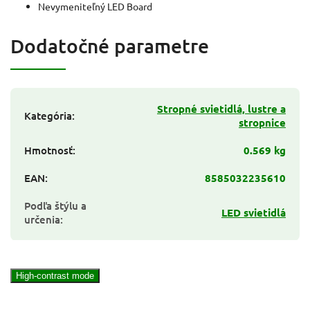
Nevymeniteľný LED Board
Dodatočné parametre
Stropné svietidlá, lustre a
Kategória
:
stropnice
Hmotnosť
:
0.569 kg
EAN
:
8585032235610
Podľa štýlu a
LED svietidlá
určenia
:
High-contrast mode