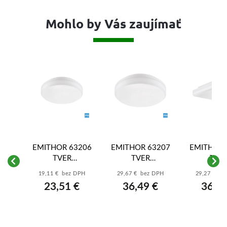
Mohlo by Vás zaujímať
EMITHOR 63206
EMITHOR 63207
EMITHOR 
TVER
TVER
TVE
 LENYS III.
LED/20W,4000K,IP65,
LED/30W,4000K,IP65,
LED/30W,400
K,IP44,MATT
19,11 € bez DPH
29,67 € bez DPH
29,27 € be
WHITE
WHITE
WHIT
CK
23,51 €
36,49 €
36,00
ez DPH
1 €