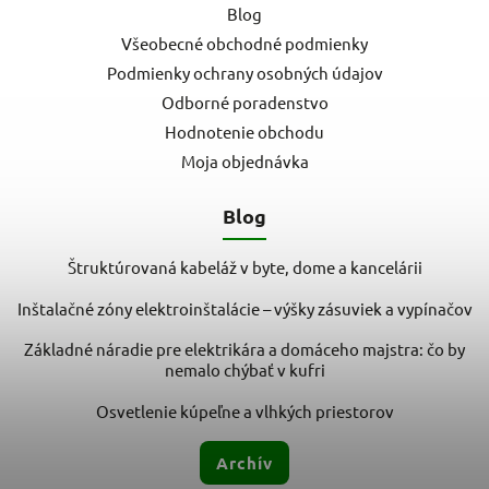
Blog
Všeobecné obchodné podmienky
Podmienky ochrany osobných údajov
Odborné poradenstvo
Hodnotenie obchodu
Moja objednávka
Blog
Štruktúrovaná kabeláž v byte, dome a kancelárii
Inštalačné zóny elektroinštalácie – výšky zásuviek a vypínačov
Základné náradie pre elektrikára a domáceho majstra: čo by
nemalo chýbať v kufri
Osvetlenie kúpeľne a vlhkých priestorov
Archív