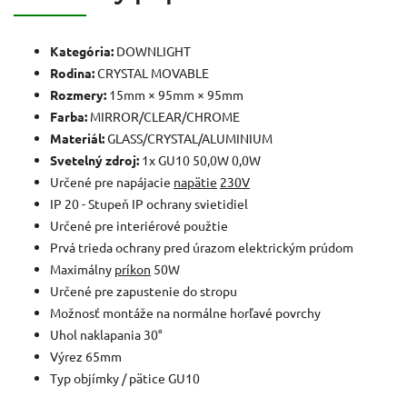
Kategória:
DOWNLIGHT
Rodina:
CRYSTAL MOVABLE
Rozmery:
15mm × 95mm × 95mm
Farba:
MIRROR/CLEAR/CHROME
Materiál:
GLASS/CRYSTAL/ALUMINIUM
Svetelný zdroj:
1x GU10 50,0W 0,0W
Určené pre napájacie
napätie
230V
IP 20 - Stupeň IP ochrany svietidiel
Určené pre interiérové použtie
Prvá trieda ochrany pred úrazom elektrickým prúdom
Maximálny
príkon
50W
Určené pre zapustenie do stropu
Možnosť montáže na normálne horľavé povrchy
Uhol naklapania 30°
Výrez 65mm
Typ objímky / pätice GU10