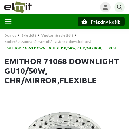
Prázdny košík
Hľadať
Domov
Svietidlá
Vnútorné svietidlá
/
/
/
Bodové a zápustné svietidlá (vrátane downlightov)
/
EMITHOR 71068 DOWNLIGHT GU10/50W, CHR/MIRROR,FLEXIBLE
EMITHOR 71068 DOWNLIGHT
GU10/50W,
CHR/MIRROR,FLEXIBLE