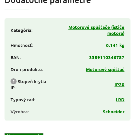
Motorové spúšťače (ističe
Kategória
:
motora)
Hmotnosť
:
0.141 kg
EAN
:
3389110346787
Druh produktu
:
Motorový spúšťač
?
Stupeň krytia
IP20
IP
:
Typový rad
:
LRD
Výrobca
:
Schneider