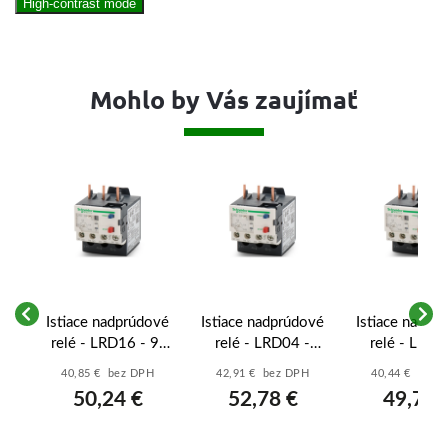
High-contrast mode
Mohlo by Vás zaujímať
ové
Istiace nadprúdové
Istiace nadprúdové
Istiace nadpr
4-
relé - LRD16 - 9-
relé - LRD04 -
relé - LRD0
13A
0,40-0,63A
1,6-2,5A
40,85 € bez DPH
42,91 € bez DPH
40,44 € bez 
50,24 €
52,78 €
49,74 