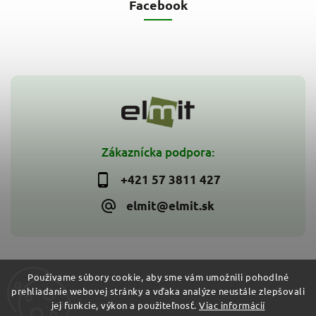
Facebook
Zákaznícka podpora:
+421 57 3811 427
elmit@elmit.sk
Používame súbory cookie, aby sme vám umožnili pohodlné
prehliadanie webovej stránky a vďaka analýze neustále zlepšovali
Copyright 2026
ELMIT - Elektroinštalačný materiál, svietidlá
.
jej funkcie, výkon a použiteľnosť.
Viac informácií
Všetky práva vyhradené.