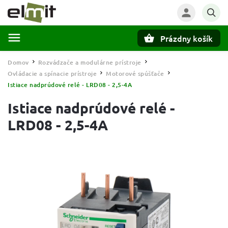
Prázdny košík
Hľadať
Domov
Rozvádzače a modulárne prístroje
/
/
Ovládacie a spínacie prístroje
Motorové spúšťače
/
/
Istiace nadprúdové relé - LRD08 - 2,5-4A
Istiace nadprúdové relé -
LRD08 - 2,5-4A