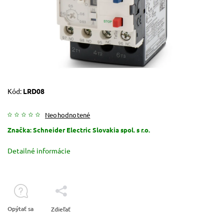
Kód:
LRD08
Neohodnotené
Značka:
Schneider Electric Slovakia spol. s r.o.
Detailné informácie
Opýtať sa
Zdieľať