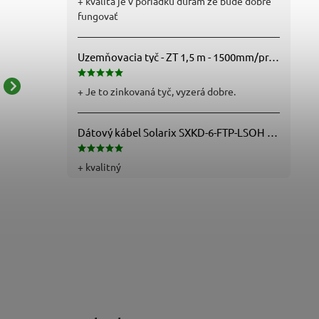
+ kvalita je v poriadku dufam že bude dobre
fungovať
Uzemňovacia tyč - ZT 1,5 m - 1500mm/pr.25mm - Fe/Zn - f712112
+ Je to zinkovaná tyč, vyzerá dobre.
Káblový žľab perforovaný
Lišta vkladacia hranatá LH
25x40 - 2m - 05143
40X40 HD (40x40 mm) -
Biela 2m
Dátový kábel Solarix SXKD-6-FTP-LSOH - Cat6, FTP, LSOH, drôt (26000005)
5,78 € bez DPH
2,66 € bez DPH
7,11 €
3,27 €
+ kvalitný