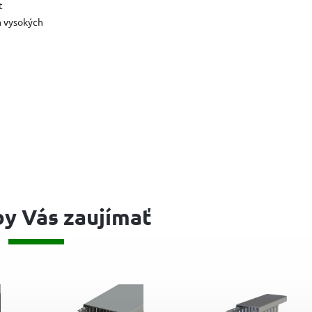
t
mm vysokých
y Vás zaujímať