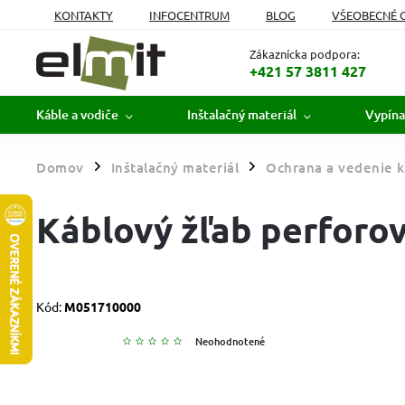
KONTAKTY
INFOCENTRUM
BLOG
VŠEOBECNÉ 
MOJA OBJEDNÁVKA
Zákaznícka podpora:
+421 57 3811 427
Káble a vodiče
Inštalačný materiál
Vypína
Domov
Inštalačný materiál
Ochrana a vedenie k
/
/
Káblový žľab perforov
Kód:
M051710000
Neohodnotené