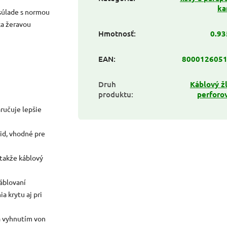
ka
 súlade s normou
ka žeravou
Hmotnosť
:
0.93
EAN
:
800012605
Druh
Káblový žľ
produktu
:
perforo
aručuje lepšie
pid, vhodné pre
 takže káblový
áblovaní
a krytu aj pri
ra vyhnutím von