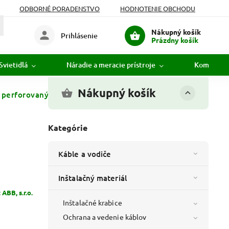
ODBORNÉ PORADENSTVO
HODNOTENIE OBCHODU
Nákupný košík
Prihlásenie
Prázdny košík
Svietidlá
Náradie a meracie prístroje
Komunikác
Nákupný košík
 perforovaný 100x60 - 2m - 05171
Kategórie
Káble a vodiče
Inštalačný materiál
:
ABB, s.r.o.
Inštalačné krabice
Ochrana a vedenie káblov