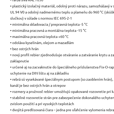
• plastický izolačný materiál, odolný proti nárazu, samozhášavý v
UL 94 V0 a odolný nadmernému teplu a plameňu do 960 °C (skúš
slučkou) v súlade s normou IEC 695-2-1
• minimálna skladovacia / prepravná teplota -5 °C
• minimálna pracovná a montážna teplota -15 °C
• maximálna pracovná teplota +60 °C
• odoláva kyselinám, olejom a mazadlám
• bez ostrých hrán
• nový profil rebier zjednodušuje otváranie a zatváranie krytu a z
zaklapnutie
• určené aj na zacvaknutie do špeciálneho príslušenstva Fix-O-ra
uchytenie na DIN lištu aj na základňu
• rebrá sú vysekávané špeciálnym postupom (so zaoblením hrán),
kanál je bez ostrých hrán a otrepov
• rozmery a pružnosť rebier umožňujú opakované rozovretie pri k
• stabilné rozovretie strán pre zabezpečenie dokonalého uchyteni
zvislom použití a pri vysokých teplotách
• dvojitá predlisovaná čiara – jedna pre uľahčenie vylomenia reb