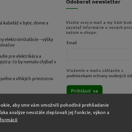
Odoberať newsletter
á kabeláž v byte, dome a
Vložte svoj e-mail a my Vám bu
zasielať informácie o nových pr
našom e-shope.
ny elektroinštalácie – výšky
Email
ypínačov
die pre elektrikára a
stra: čo by nemalo chýbať v
Vložením e-mailu súhlasíte s
podmienkami ochrany osobných úd
peľne a vlhkých priestorov
Prihlásiť sa
okie, aby sme vám umožnili pohodlné prehliadanie
aka analýze neustále zlepšovali jej funkcie, výkon a
nformácií
šetky práva vyhradené.