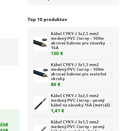
Top 10 produktov
Kábel CYKY-J 3x2,5 mm2
medený PVC čierny – 100m
akciové balenie pre zásuvky
16A
130 €
Kábel CYKY-J 3x1,5 mm2
medený PVC čierny – 100m
akciové balenie pre svetelné
okruhy
80 €
Kábel CYKY-J 3x2,5 mm2
medený PVC čierny – pevný
kábel na zásuvky 16A (metráž)
1,41 €
Kábel CYKY-J 3x1,5 mm2
ačné
medený PVC čierny – pevný
etné