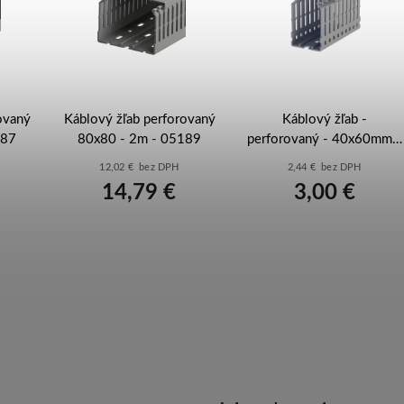
ovaný
Káblový žľab perforovaný
Káblový žľab -
187
80x80 - 2m - 05189
perforovaný - 40x60mm -
PVC - sivý - 2m - EWD -
12,02 € bez DPH
2,44 € bez DPH
K502030
14,79 €
3,00 €