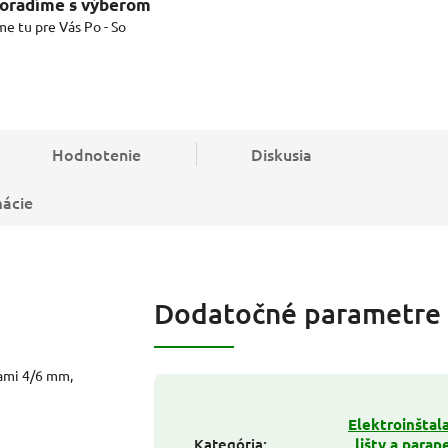
oradíme s výberom
me tu pre Vás Po - So
Hodnotenie
Diskusia
mácie
Dodatočné parametre
rami 4/6 mm,
Elektroinštal
Kategória
:
lišty a parap