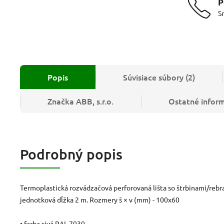
P
S
Popis
Súvisiace súbory (2)
Značka
ABB, s.r.o.
Ostatné infor
Podrobný popis
Termoplastická rozvádzačová perforovaná lišta so štrbinami/reb
jednotková dĺžka 2 m. Rozmery š × v (mm) - 100x60
• farba sivá RAL 7030