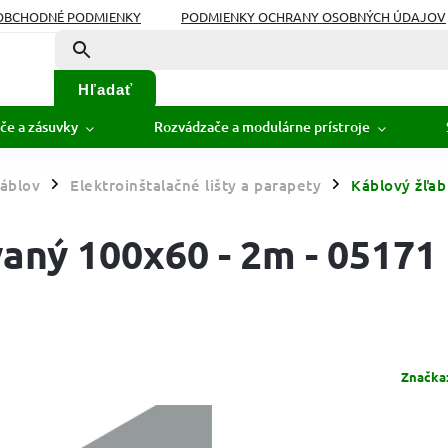
OBCHODNÉ PODMIENKY
PODMIENKY OCHRANY OSOBNÝCH ÚDAJOV
Hľadať
če a zásuvky
Rozvádzače a modulárne prístroje
áblov
Elektroinštalačné lišty a parapety
Káblový žľab
/
/
aný 100x60 - 2m - 05171
Značka