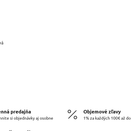
vá
nná predajňa
Objemové zľavy
hnite si objednávky aj osobne
1% za každých 100€ až d