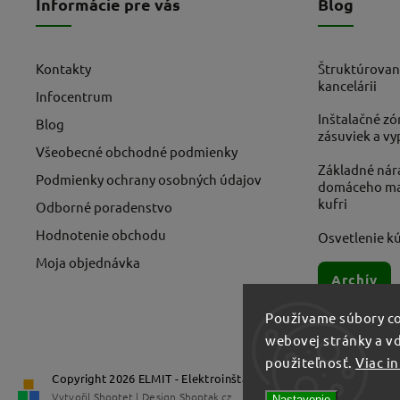
Informácie pre vás
Blog
Kontakty
Štruktúrovan
kancelárii
Infocentrum
Inštalačné zó
Blog
zásuviek a v
Všeobecné obchodné podmienky
Základné nára
Podmienky ochrany osobných údajov
domáceho maj
kufri
Odborné poradenstvo
Hodnotenie obchodu
Osvetlenie kú
Moja objednávka
Archív
Používame súbory co
webovej stránky a vď
použiteľnosť.
Viac i
Copyright 2026
ELMIT - Elektroinštalačný materiál, svietidlá
. V
Vytvořil
Shoptet
| Design
Shoptak.cz
Nastavenie