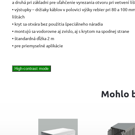
a druhá pri základni pre uľahčenie vyrezania otvoru pri vetvení líš
• výstupky – držiaky káblov v polovici výšky rebier pri 80 a 100 
lištách
• kryt sa otvára bez použitia špeciálneho náradia
• montujú sa vodorovne aj zvislo, aj s krytom na spodnej strane
• štandardná dĺžka 2 m
• pre priemyselné aplikácie
High-contrast mode
Mohlo b