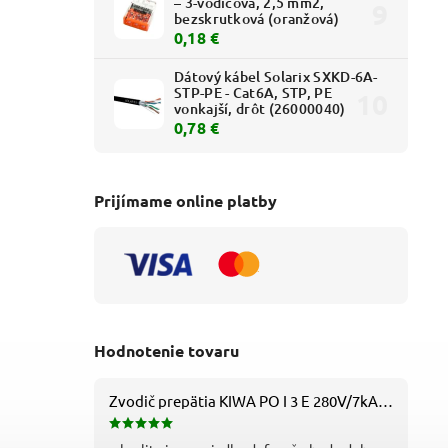
– 3-vodičová, 2,5 mm2,
bezskrutková (oranžová)
0,18 €
Dátový kábel Solarix SXKD-6A-
STP-PE - Cat6A, STP, PE
vonkajší, drôt (26000040)
0,78 €
Prijímame online platby
Hodnotenie tovaru
Zvodič prepätia KIWA PO I 3 E 280V/7kA B+C+D (T1+T2+T3) 3P - 81.201