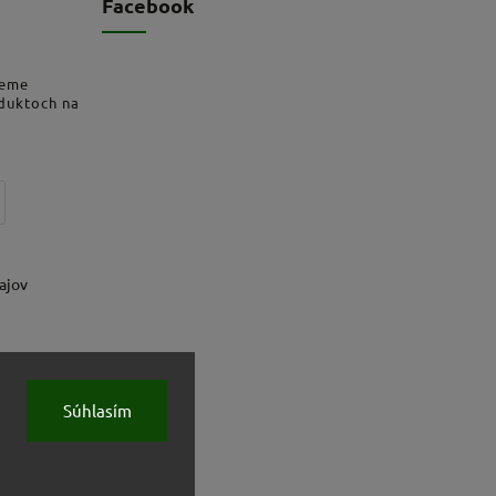
Facebook
deme
oduktoch na
ajov
Súhlasím