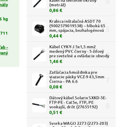
kábel na svetelné okruhy
nály
(metráž)
0,86 €
5 kg
Krabica inštalačná ASDT 70
(9002579019538) – hlboká 65
mm, spájacia, bezhalogénová
1711
0,44 €
Kábel CYKY-J 5x1,5 mm2
ab -
medený PVC čierny - 5-žilový
vaný
pre svetelné a ovládacie obvody
1,46 €
Zatláčacia hmoždinka pre
viazacie pásky VCZ-9 43,5mm
Čierna – PA 6.6
0,08 €
Dátový kábel Solarix SXKD-5E-
FTP-PE - Cat5e, FTP, PE
vonkajší, drôt (27655192)
0,51 €
Svorka WAGO 2273 (2273-203)