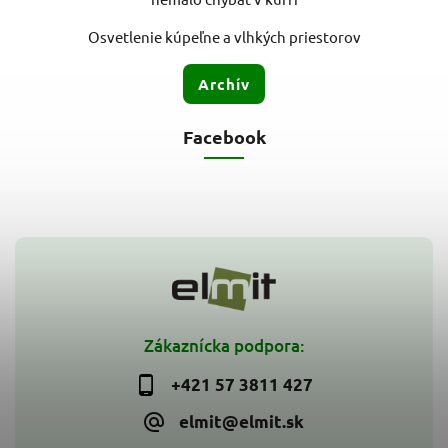
Osvetlenie kúpeľne a vlhkých priestorov
Archív
Facebook
Zákaznícka podpora:
+421 57 3811 427
elmit@elmit.sk