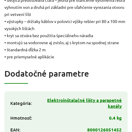
• dvojitá predlisovaná čiara – jedna pre uľahčenie vylomenia rebra
vyhnutím von a druhá pri základni pre uľahčenie vyrezania otvoru
pri vetvení líšt
• výstupky – držiaky káblov v polovici výšky rebier pri 80 a 100 mm
vysokých lištách
• kryt sa otvára bez použitia špeciálneho náradia
• montujú sa vodorovne aj zvislo, aj s krytom na spodnej strane
• štandardná dĺžka 2 m
• pre priemyselné aplikácie
Dodatočné parametre
Elektroinštalačné lišty a parapetné
Kategória
:
kanály
Hmotnosť
:
0.4 kg
EAN
:
8000126051452