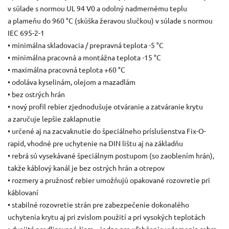
v súlade s normou UL 94 V0 a odolný nadmernému teplu
a plameňu do 960 °C (skúška žeravou slučkou) v súlade s normou
IEC 695-2-1
• minimálna skladovacia / prepravná teplota -5 °C
• minimálna pracovná a montážna teplota -15 °C
• maximálna pracovná teplota +60 °C
• odoláva kyselinám, olejom a mazadlám
• bez ostrých hrán
• nový profil rebier zjednodušuje otváranie a zatváranie krytu
a zaručuje lepšie zaklapnutie
• určené aj na zacvaknutie do špeciálneho príslušenstva Fix-O-
rapid, vhodné pre uchytenie na DIN lištu aj na základňu
• rebrá sú vysekávané špeciálnym postupom (so zaoblením hrán),
takže káblový kanál je bez ostrých hrán a otrepov
• rozmery a pružnosť rebier umožňujú opakované rozovretie pri
káblovaní
• stabilné rozovretie strán pre zabezpečenie dokonalého
uchytenia krytu aj pri zvislom použití a pri vysokých teplotách