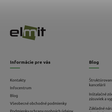
Informácie pre vás
Blog
Kontakty
Štruktúrovan
kancelárii
Infocentrum
Inštalačné zó
Blog
zásuviek a v
Všeobecné obchodné podmienky
Základné nára
Podmienky ochrany osobných údajov