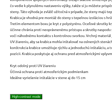
čo vedie k plynulému nastaveniu výšky, takže si ju môžete prispô
steny. Táto výhoda je zvlášť užitočná v prípade, že steny majú tep
Krabica je vhodná pre montáž do steny s tepelnou izoláciou s hr
Tretím elementom boxu je kryt z polystyrénu. Oceľové skrutky k
účinne chránia proti neoprávnenému prístupu a skrutky naspodu
voči náhodnému kontaktu s kontrolnou svorkou. Vrchný materiál 
UV žiareniu, aby sa krabica mohla inštalovať na oslnených stenác
konštrukcia krabice umožňuje rýchlu a jednoduchú inštaláciu, a to
pozícii. Krabica poskytuje aj ochranu pred atmosferickými vplyvm
Kryt odolný proti UV žiareniu
Účinná ochrana proti atmosferickým podmienkam
Ideálne vyriešenie inštalácie v stene aj do 15 cm
High-contrast mode