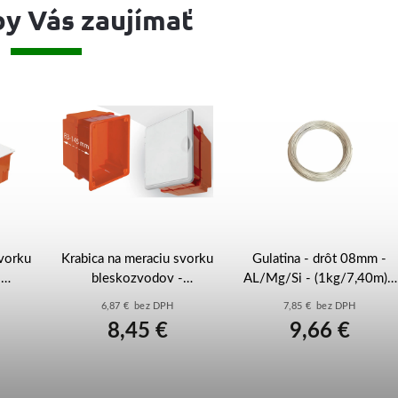
y Vás zaujímať
svorku
Krabica na meraciu svorku
Gulatina - drôt 08mm -
-
bleskozvodov -
AL/Mg/Si - (1kg/7,40m) -
nastavovacia - dvierka -
t195008 Al
6,87 € bez DPH
7,85 € bez DPH
 -
R.8144D
8,45 €
9,66 €