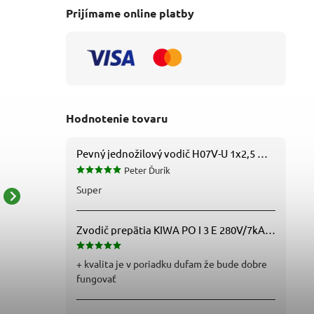
Prijímame online platby
Hodnotenie tovaru
Pevný jednožilový vodič H07V-U 1x2,5 mm2 (CY), čierny – Metráž
Peter Ďurík
Super
Zvodový drôt ZIN FeZn
Zvodový drôt izolovaný -
priemer 10/13 mm s PVC
Al/Mg/Si /
Zvodič prepätia KIWA PO I 3 E 280V/7kA B+C+D (T1+T2+T3) 3P - 81.201
izoláciou čierny -
PVC(100m=20kg) -
5,93 € bez DPH
10,28 € bez DPH
t195010 PVC
t195008 Al PVC
7,30 €
12,64 €
+ kvalita je v poriadku dufam že bude dobre
fungovať