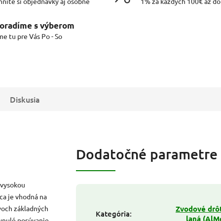
hnite si objednávky aj osobne
1% za každých 100€ až d
oradíme s výberom
me tu pre Vás Po - So
Diskusia
Dodatočné parametre
 vysokou
ca je vhodná na
dvoch základných
Zvodové drô
Kategória
:
laná (AlM
nulé posúvanie,