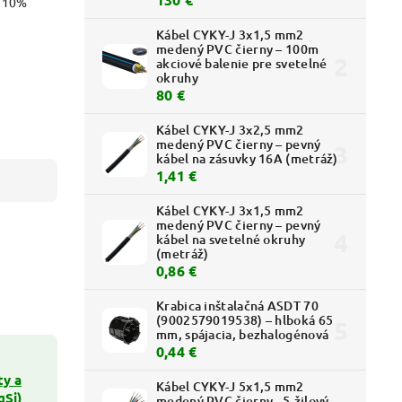
o 10%
Kábel CYKY-J 3x1,5 mm2
medený PVC čierny – 100m
akciové balenie pre svetelné
okruhy
80 €
Kábel CYKY-J 3x2,5 mm2
medený PVC čierny – pevný
kábel na zásuvky 16A (metráž)
1,41 €
Kábel CYKY-J 3x1,5 mm2
medený PVC čierny – pevný
kábel na svetelné okruhy
(metráž)
0,86 €
Krabica inštalačná ASDT 70
(9002579019538) – hlboká 65
mm, spájacia, bezhalogénová
0,44 €
ty a
Kábel CYKY-J 5x1,5 mm2
gSi)
medený PVC čierny - 5-žilový