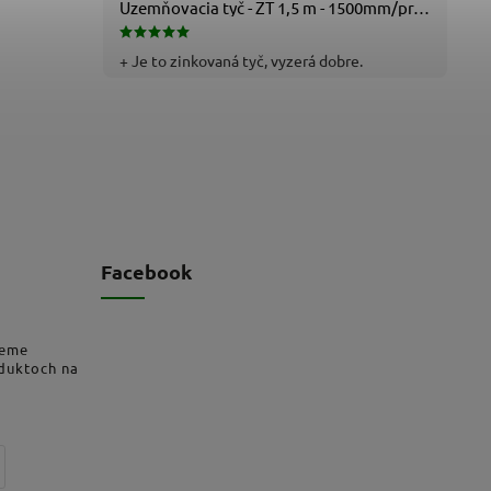
Uzemňovacia tyč - ZT 1,5 m - 1500mm/pr.25mm - Fe/Zn - f712112
+ Je to zinkovaná tyč, vyzerá dobre.
Facebook
deme
oduktoch na