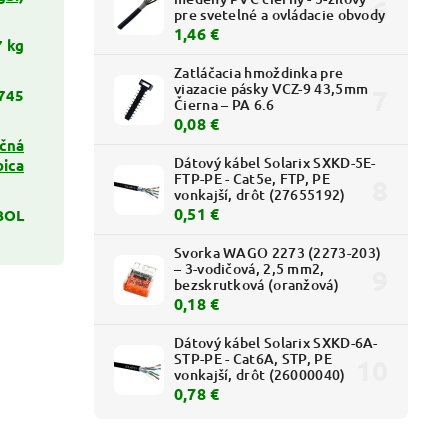
pre svetelné a ovládacie obvody
1,46 €
7 kg
Zatláčacia hmoždinka pre
viazacie pásky VCZ-9 43,5mm
745
Čierna – PA 6.6
0,08 €
ačná
Dátový kábel Solarix SXKD-5E-
bica
FTP-PE - Cat5e, FTP, PE
vonkajší, drôt (27655192)
0,51 €
BOL
Svorka WAGO 2273 (2273-203)
– 3-vodičová, 2,5 mm2,
bezskrutková (oranžová)
0,18 €
Dátový kábel Solarix SXKD-6A-
STP-PE - Cat6A, STP, PE
vonkajší, drôt (26000040)
0,78 €