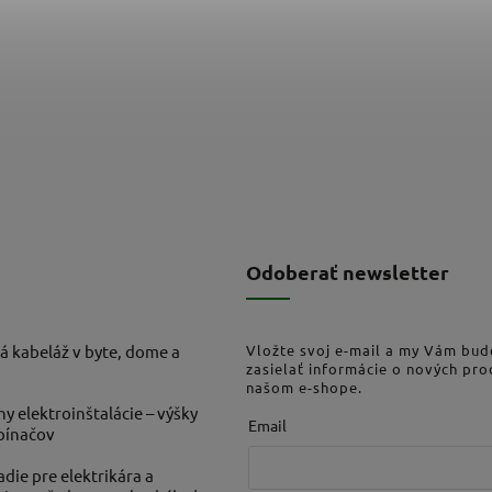
Odoberať newsletter
á kabeláž v byte, dome a
Vložte svoj e-mail a my Vám bu
zasielať informácie o nových pr
našom e-shope.
ny elektroinštalácie – výšky
Email
ypínačov
die pre elektrikára a