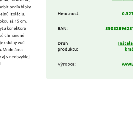
sobiť podľa hĺbky
Hmotnosť
:
0.32
elnú izoláciu.
úbkou až 15 cm.
rytu konektora
EAN
:
5908289625
 sú chrnánené
je odolný voči
Druh
Inštal
produktu
:
kra
h. Modulárna
 aj v neobvyklej
i.
Výrobca
:
PAW