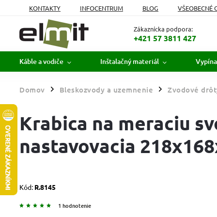
KONTAKTY
INFOCENTRUM
BLOG
VŠEOBECNÉ 
MOJA OBJEDNÁVKA
Zákaznícka podpora:
+421 57 3811 427
Káble a vodiče
Inštalačný materiál
Vypína
Domov
Bleskozvody a uzemnenie
Zvodové drôt
/
/
Krabica na meraciu sv
nastavovacia 218x168x
Kód:
R.8145
1 hodnotenie