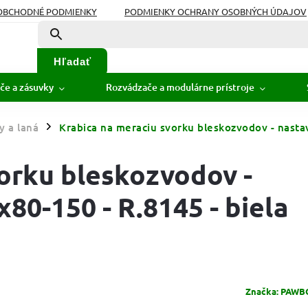
OBCHODNÉ PODMIENKY
PODMIENKY OCHRANY OSOBNÝCH ÚDAJOV
Hľadať
če a zásuvky
Rozvádzače a modulárne prístroje
y a laná
Krabica na meraciu svorku bleskozvodov - nasta
/
orku bleskozvodov -
80-150 - R.8145 - biela
Značka:
PAWBOL