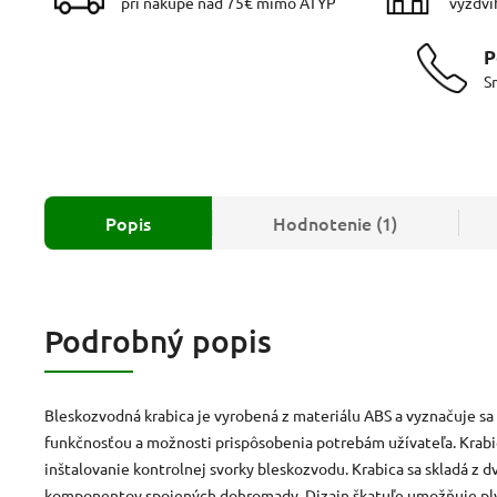
pri nákupe nad 75€ mimo ATYP
vyzdvi
P
S
Popis
Hodnotenie (1)
Podrobný popis
Bleskozvodná krabica je vyrobená z materiálu ABS a vyznačuje sa
funkčnosťou a možnosti prispôsobenia potrebám užívateľa. Krabi
inštalovanie kontrolnej svorky bleskozvodu. Krabica sa skladá z 
komponentov spojených dohromady. Dizajn škatuľe umožňuje ply