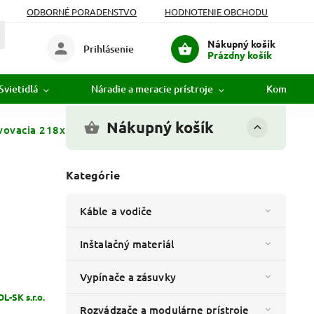
ODBORNÉ PORADENSTVO
HODNOTENIE OBCHODU
Nákupný košík
Prihlásenie
Prázdny košík
Svietidlá
Náradie a meracie prístroje
Komunikác
Nákupný košík
vovacia 218x168x80-150 - R.8145 - biela
Kategórie
Káble a vodiče
Inštalačný materiál
Vypínače a zásuvky
-SK s.r.o.
Rozvádzače a modulárne prístroje