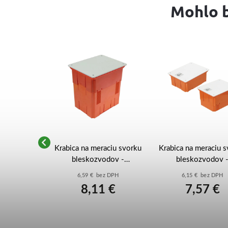
Mohlo b
yč s vrutom
Krabica na meraciu svorku
Krabica na meraciu 
 JD10 -
bleskozvodov -
bleskozvodov 
000mm -
nastavovacia
nastavovacia
z DPH
6,59 € bez DPH
6,15 € bez DPH
111110
210x165x149-210 -
218x168x80-150
0 €
8,11 €
7,57 €
R.8147 - biela
R.8145S - sivá