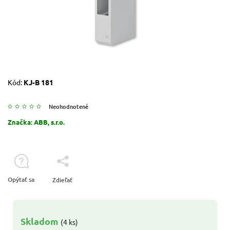
Kód:
KJ-B 181
Neohodnotené
Značka:
ABB, s.r.o.
Opýtať sa
Zdieľať
Skladom
(4 ks)