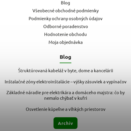
Blog
Všeobecné obchodné podmienky
Podmienky ochrany osobných údajov
Odborné poradenstvo
Hodnotenie obchodu
Moja objednávka
Blog
Štruktúrovaná kabeláž v byte, dome a kancelárii
Inštalačné zóny elektroinštalácie – výšky zásuviek a vypínačov
Základné náradie pre elektrikára a domáceho majstra: čo by
nemalo chýbať v kufri
Osvetlenie kúpeľne a vlhkých priestorov
Archív