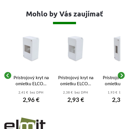
Mohlo by Vás zaujímať
on
Prístrojový kryt na
Prístrojový kryt na
Prístrojový kr
omietku ELCON
omietku ELCON
omietku EL
4M – 4 moduly
3M – 3 moduly
2M – 2 mod
H
2,41 € bez DPH
2,38 € bez DPH
1,93 € bez 
IP40
IP40
IP40
2,96 €
2,93 €
2,38 €