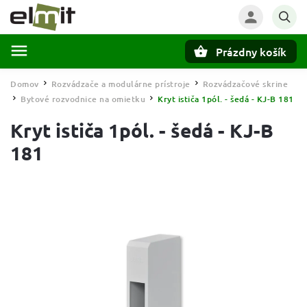
Prázdny košík
Hľadať
Domov
Rozvádzače a modulárne prístroje
Rozvádzačové skrine
/
/
Bytové rozvodnice na omietku
Kryt ističa 1pól. - šedá - KJ-B 181
/
/
Kryt ističa 1pól. - šedá - KJ-B
181