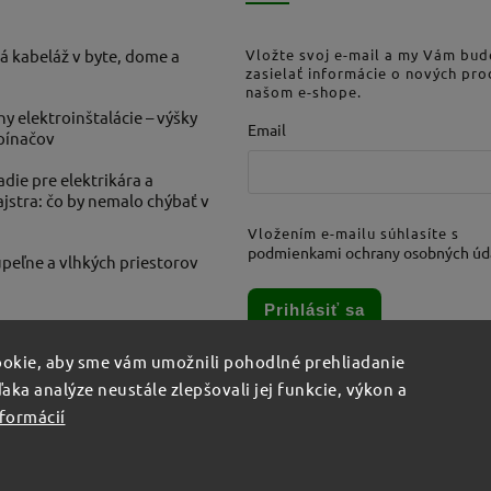
á kabeláž v byte, dome a
Vložte svoj e-mail a my Vám bu
zasielať informácie o nových pr
našom e-shope.
ny elektroinštalácie – výšky
Email
ypínačov
die pre elektrikára a
stra: čo by nemalo chýbať v
Vložením e-mailu súhlasíte s
podmienkami ochrany osobných úd
peľne a vlhkých priestorov
Prihlásiť sa
okie, aby sme vám umožnili pohodlné prehliadanie
aka analýze neustále zlepšovali jej funkcie, výkon a
nformácií
šetky práva vyhradené.