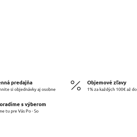
nná predajňa
Objemové zľavy
hnite si objednávky aj osobne
1% za každých 100€ až d
oradíme s výberom
me tu pre Vás Po - So