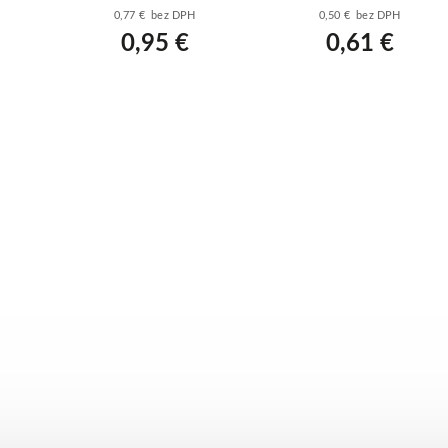
vonkajší - biely
ohybový - biely
0,77 € bez DPH
0,50 € bez DPH
0,95 €
0,61 €