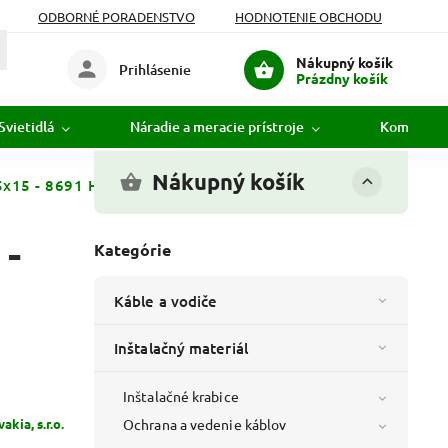
ODBORNÉ PORADENSTVO
HODNOTENIE OBCHODU
Nákupný košík
Prihlásenie
Prázdny košík
Svietidlá
Náradie a meracie prístroje
Komunikác
Nákupný košík
5x15 - 8691 HB - PVC - koncový - biely
 -
Kategórie
Káble a vodiče
Inštalačný materiál
Inštalačné krabice
kia, s.r.o.
Ochrana a vedenie káblov