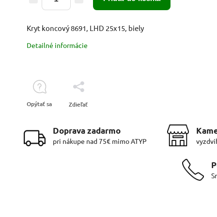
Kryt koncový 8691, LHD 25x15, biely
Detailné informácie
Opýtať sa
Zdieľať
Doprava zadarmo
Kame
pri nákupe nad 75€ mimo ATYP
vyzdvi
P
S