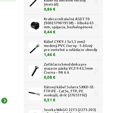
kábel na svetelné okruhy
(metráž)
0,86 €
Krabica inštalačná ASDT 70
(9002579019538) – hlboká 65
mm, spájacia, bezhalogénová
0,44 €
Kábel CYKY-J 5x1,5 mm2
medený PVC čierny - 5-žilový
pre svetelné a ovládacie obvody
1,46 €
Zatláčacia hmoždinka pre
viazacie pásky VCZ-9 43,5mm
Čierna – PA 6.6
0,08 €
Dátový kábel Solarix SXKD-5E-
FTP-PE - Cat5e, FTP, PE
vonkajší, drôt (27655192)
0,51 €
Kryt lišty LHD 32x15 -
Kryt lišty LHD 17x17 -
8604 HB - PVC - odbočný
8676 HB - PVC - roh
Svorka WAGO 2273 (2273-203)