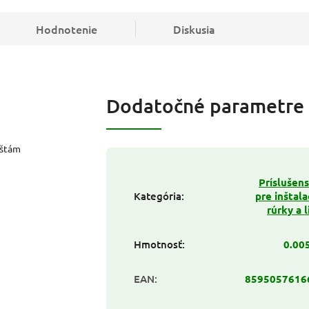
Hodnotenie
Diskusia
Dodatočné parametre
ištám
Príslušen
Kategória
:
pre inštal
rúrky a l
Hmotnosť
:
0.00
EAN
:
8595057616