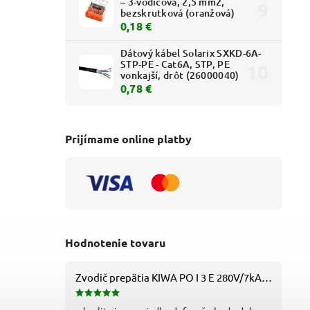
– 3-vodičová, 2,5 mm2,
- biely
vonkajší - biely
bezskrutková (oranžová)
0,77 € bez DPH
0,63 € bez DPH
0,18 €
0,95 €
0,77 €
Dátový kábel Solarix SXKD-6A-
STP-PE - Cat6A, STP, PE
vonkajší, drôt (26000040)
0,78 €
Prijímame online platby
Hodnotenie tovaru
Zvodič prepätia KIWA PO I 3 E 280V/7kA B+C+D (T1+T2+T3) 3P - 81.201