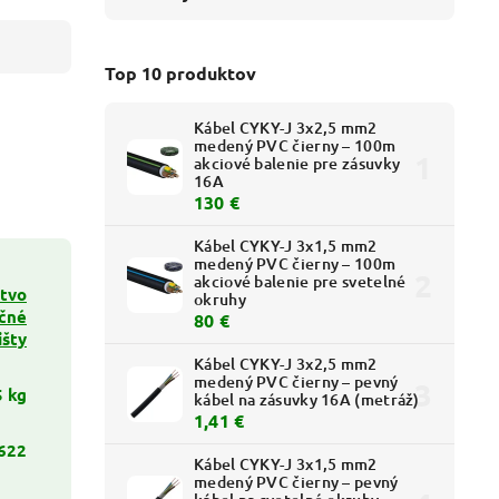
Top 10 produktov
Kábel CYKY-J 3x2,5 mm2
medený PVC čierny – 100m
akciové balenie pre zásuvky
16A
130 €
Kábel CYKY-J 3x1,5 mm2
medený PVC čierny – 100m
akciové balenie pre svetelné
stvo
okruhy
ačné
80 €
išty
Kábel CYKY-J 3x2,5 mm2
medený PVC čierny – pevný
5 kg
kábel na zásuvky 16A (metráž)
1,41 €
622
Kábel CYKY-J 3x1,5 mm2
medený PVC čierny – pevný