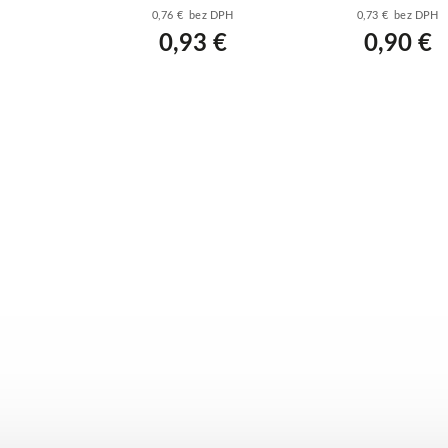
ly
vnútorný - biely
vonkajší - biely
z DPH
0,76 € bez DPH
0,73 € bez DPH
 €
0,93 €
0,90 €