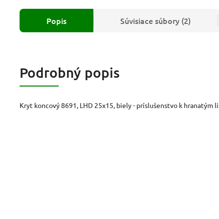
Popis
Súvisiace súbory (2)
Podrobný popis
Kryt koncový 8691, LHD 25x15, biely - príslušenstvo k hranatým l