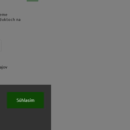
deme
oduktoch na
ajov
Súhlasím