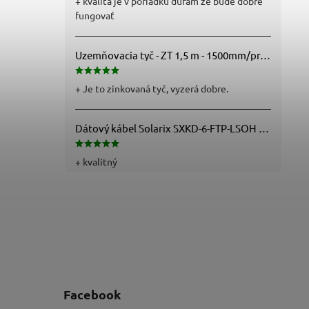
+ kvalita je v poriadku dufam že bude dobre
fungovať
Uzemňovacia tyč - ZT 1,5 m - 1500mm/pr.25mm - Fe/Zn - f712112
+ Je to zinkovaná tyč, vyzerá dobre.
Dátový kábel Solarix SXKD-6-FTP-LSOH - Cat6, FTP, LSOH, drôt (26000005)
+ kvalitný
Facebook