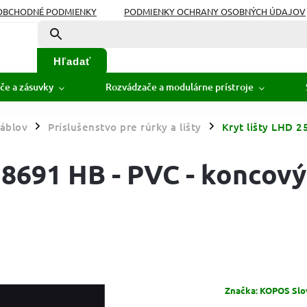
OBCHODNÉ PODMIENKY
PODMIENKY OCHRANY OSOBNÝCH ÚDAJOV
Hľadať
če a zásuvky
Rozvádzače a modulárne prístroje
áblov
Príslušenstvo pre rúrky a lišty
Kryt lišty LHD 2
/
/
 8691 HB - PVC - koncový
Značka:
KOPOS Slova