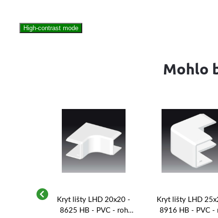
High-contrast mode
Mohlo b
HD 25x20 -
Kryt lišty LHD 20x20 -
Kryt lišty LHD 25x
 - koncový
8625 HB - PVC - roh
8916 HB - PVC - 