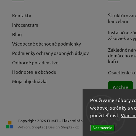
Kontakty
Štruktúrovan
kancelárii
Infocentrum
Inštalačné zó
Blog
zásuviek a v
Všeobecné obchodné podmienky
Základné nára
Podmienky ochrany osobných údajov
domáceho maj
kufri
Odborné poradenstvo
Hodnotenie obchodu
Osvetlenie kú
Moja objednávka
Archív
Používame súbory co
webovej stránky a vď
použiteľnosť.
Viac i
Copyright 2026
ELMIT - Elektroinštalačný materiál, svietidlá
. V
Vytvořil
Shoptet
| Design
Shoptak.cz
Nastavenie