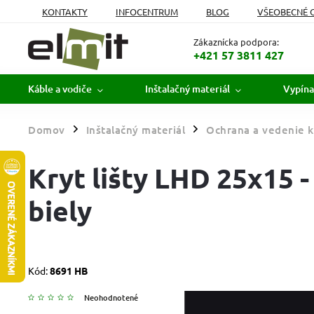
KONTAKTY
INFOCENTRUM
BLOG
VŠEOBECNÉ 
MOJA OBJEDNÁVKA
Zákaznícka podpora:
+421 57 3811 427
Káble a vodiče
Inštalačný materiál
Vypína
Domov
Inštalačný materiál
Ochrana a vedenie k
/
/
Kryt lišty LHD 25x15 -
biely
Kód:
8691 HB
Neohodnotené