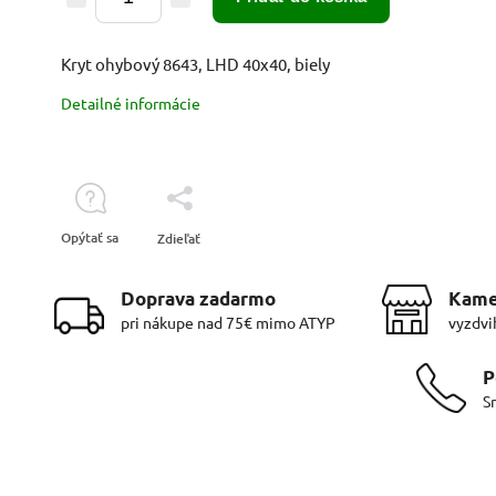
Kryt ohybový 8643, LHD 40x40, biely
Detailné informácie
Opýtať sa
Zdieľať
Doprava zadarmo
Kame
pri nákupe nad 75€ mimo ATYP
vyzdvi
P
S