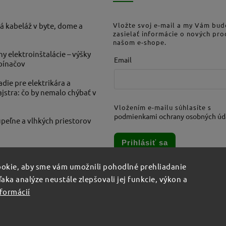
á kabeláž v byte, dome a
Vložte svoj e-mail a my Vám bu
zasielať informácie o nových pr
našom e-shope.
ny elektroinštalácie – výšky
Email
ypínačov
die pre elektrikára a
stra: čo by nemalo chýbať v
Vložením e-mailu súhlasíte s
podmienkami ochrany osobných úd
peľne a vlhkých priestorov
Prihlásiť sa
okie, aby sme vám umožnili pohodlné prehliadanie
aka analýze neustále zlepšovali jej funkcie, výkon a
nformácií
šetky práva vyhradené.