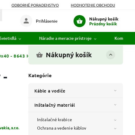
ODBORNÉ PORADENSTVO
HODNOTENIE OBCHODU
Nákupný košík
Prihlásenie
Prázdny košík
Svietidlá
Náradie a meracie prístroje
Komunikác
Nákupný košík
0x40 - 8643 HB - PVC - ohybový - biely
 -
Kategórie
Káble a vodiče
Inštalačný materiál
Inštalačné krabice
kia, s.r.o.
Ochrana a vedenie káblov