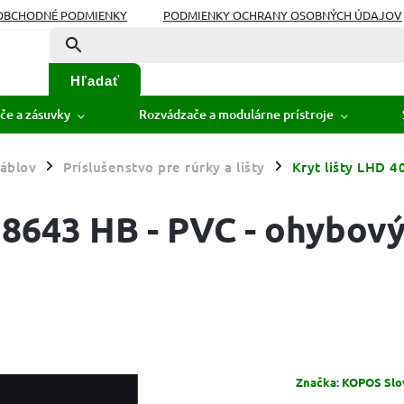
OBCHODNÉ PODMIENKY
PODMIENKY OCHRANY OSOBNÝCH ÚDAJOV
Hľadať
če a zásuvky
Rozvádzače a modulárne prístroje
áblov
Príslušenstvo pre rúrky a lišty
Kryt lišty LHD 4
/
/
 8643 HB - PVC - ohybový
Značka:
KOPOS Slova