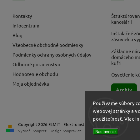
Kontakty
Štruktúrovan
kancelárii
Infocentrum
Inštalačné zó
Blog
zásuviek a v
Všeobecné obchodné podmienky
Základné nára
Podmienky ochrany osobných údajov
domáceho maj
kufri
Odborné poradenstvo
Hodnotenie obchodu
Osvetlenie kú
Moja objednávka
Archív
Používame súbory co
webovej stránky a vď
použiteľnosť.
Viac i
Copyright 2026
ELMIT - Elektroinštalačný materiál, svietidlá
. V
Vytvořil
Shoptet
| Design
Shoptak.cz
Nastavenie