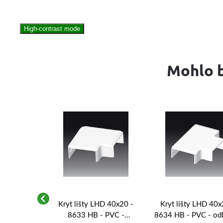
High-contrast mode
Mohlo b
 pre rúrky
Kryt lišty LHD 40x20 -
Kryt lišty LHD 40x
.940/G
8633 HB - PVC -
8634 HB - PVC - od