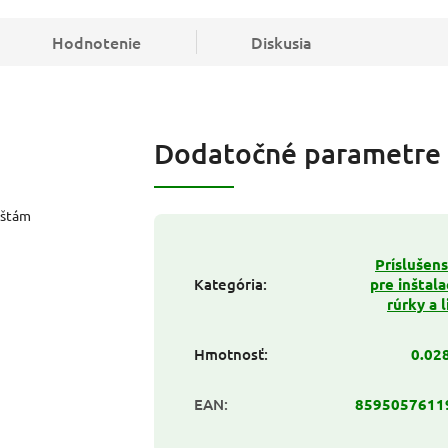
Hodnotenie
Diskusia
Dodatočné parametre
ištám
Príslušen
Kategória
:
pre inštal
rúrky a l
Hmotnosť
:
0.02
EAN
:
8595057611