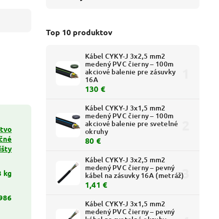
Top 10 produktov
Kábel CYKY-J 3x2,5 mm2
medený PVC čierny – 100m
akciové balenie pre zásuvky
16A
130 €
Kábel CYKY-J 3x1,5 mm2
medený PVC čierny – 100m
akciové balenie pre svetelné
stvo
okruhy
ačné
80 €
išty
Kábel CYKY-J 3x2,5 mm2
medený PVC čierny – pevný
8 kg
kábel na zásuvky 16A (metráž)
1,41 €
986
Kábel CYKY-J 3x1,5 mm2
medený PVC čierny – pevný