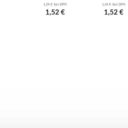
ohybový - biely
- biely
z DPH
1,24 € bez DPH
1,24 € bez DPH
 €
1,52 €
1,52 €