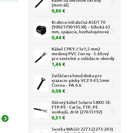
kábel na svetelné okruhy
(metráž)
0,86 €
Krabica inštalačná ASDT 70
(9002579019538) – hlboká 65
mm, spájacia, bezhalogénová
0,44 €
Kábel CYKY-J 5x1,5 mm2
medený PVC čierny - 5-žilový
pre svetelné a ovládacie obvody
1,46 €
Zatláčacia hmoždinka pre
viazacie pásky VCZ-9 43,5mm
Čierna – PA 6.6
0,08 €
Dátový kábel Solarix SXKD-5E-
FTP-PE - Cat5e, FTP, PE
vonkajší, drôt (27655192)
0,51 €
Kryt lišty LHD 40x40 -
Kryt lišty LHD 40x20 -
8646 HB - PVC - roh
8635 HB - PVC - roh
Svorka WAGO 2273 (2273-203)