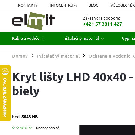
KONTAKTY
INFOCENTRUM
BLOG
VŠEOBECNÉ 
MOJA OBJEDNÁVKA
Zákaznícka podpora:
+421 57 3811 427
Káble a vodiče
Inštalačný materiál
Vypína
Domov
Inštalačný materiál
Ochrana a vedenie k
/
/
Kryt lišty LHD 40x40 -
biely
Kód:
8643 HB
Neohodnotené