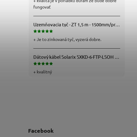
+ kvalita je v poriadku dufam že bude dobre
fungovať
Uzemňovacia tyč - ZT 1,5 m - 1500mm/pr.25mm - Fe/Zn - f712112
+ Je to zinkovaná tyč, vyzerá dobre.
Dátový kábel Solarix SXKD-6-FTP-LSOH - Cat6, FTP, LSOH, drôt (26000005)
+ kvalitný
Facebook