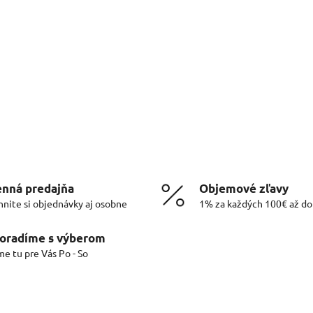
nná predajňa
Objemové zľavy
hnite si objednávky aj osobne
1% za každých 100€ až d
oradíme s výberom
me tu pre Vás Po - So