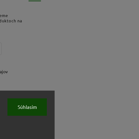
deme
oduktoch na
ajov
Súhlasím