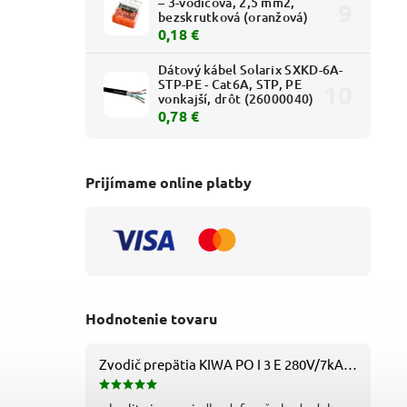
– 3-vodičová, 2,5 mm2,
vonkajší - biely
vnútorný - biely
bezskrutková (oranžová)
1,39 € bez DPH
1,24 € bez DPH
0,18 €
1,71 €
1,52 €
Dátový kábel Solarix SXKD-6A-
STP-PE - Cat6A, STP, PE
vonkajší, drôt (26000040)
0,78 €
Prijímame online platby
Hodnotenie tovaru
Zvodič prepätia KIWA PO I 3 E 280V/7kA B+C+D (T1+T2+T3) 3P - 81.201