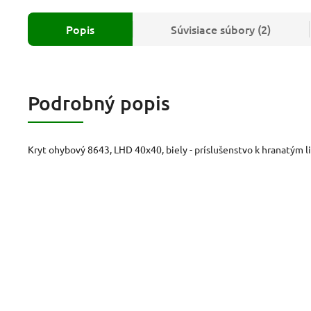
Popis
Súvisiace súbory (2)
Podrobný popis
Kryt ohybový 8643, LHD 40x40, biely - príslušenstvo k hranatým l