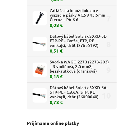
Zatláčacia hmoždinka pre
viazacie pásky VCZ-9 43,5mm
Čierna – PA 6.6
0,08 €
Dátový kábel Solarix SXKD-5E-
FTP-PE - Cat5e, FTP, PE
vonkajší, drôt (27655192)
0,51 €
Svorka WAGO 2273 (2273-203)
– 3-vodičová, 2,5 mm2,
bezskrutková (oranžová)
0,18 €
Dátový kábel Solarix SXKD-6A-
STP-PE - Cat6A, STP, PE
vonkajší, drôt (26000040)
0,78 €
Prijímame online platby