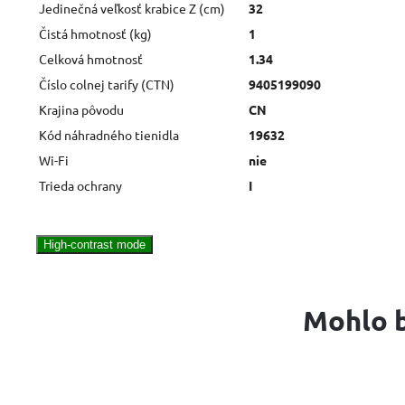
Jedinečná veľkosť krabice Z (cm)
32
Čistá hmotnosť (kg)
1
Celková hmotnosť
1.34
Číslo colnej tarify (CTN)
9405199090
Krajina pôvodu
CN
Kód náhradného tienidla
19632
Wi-Fi
nie
Trieda ochrany
I
High-contrast mode
Mohlo b