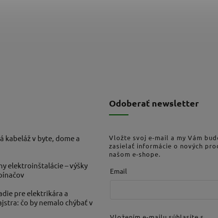
Odoberať newsletter
á kabeláž v byte, dome a
Vložte svoj e-mail a my Vám bu
zasielať informácie o nových pr
našom e-shope.
ny elektroinštalácie – výšky
Email
ypínačov
die pre elektrikára a
stra: čo by nemalo chýbať v
Vložením e-mailu súhlasíte s