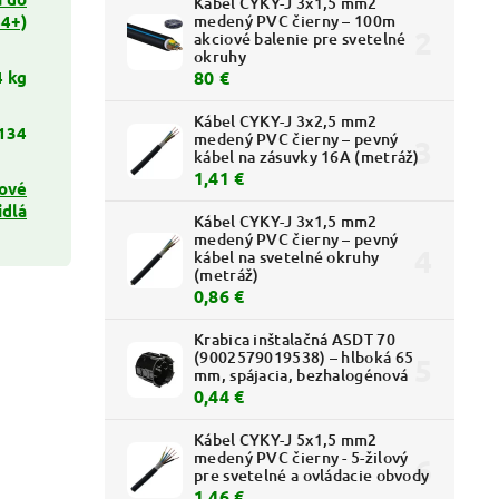
Kábel CYKY-J 3x1,5 mm2
44+)
medený PVC čierny – 100m
akciové balenie pre svetelné
okruhy
4 kg
80 €
Kábel CYKY-J 3x2,5 mm2
134
medený PVC čierny – pevný
kábel na zásuvky 16A (metráž)
1,41 €
ové
idlá
Kábel CYKY-J 3x1,5 mm2
medený PVC čierny – pevný
kábel na svetelné okruhy
(metráž)
0,86 €
Krabica inštalačná ASDT 70
(9002579019538) – hlboká 65
mm, spájacia, bezhalogénová
0,44 €
Kábel CYKY-J 5x1,5 mm2
medený PVC čierny - 5-žilový
pre svetelné a ovládacie obvody
1,46 €