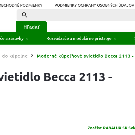
OBCHODNÉ PODMIENKY
PODMIENKY OCHRANY OSOBNÝCH ÚDAJOV
Hľadať
če a zásuvky
Rozvádzače a modulárne prístroje
á do kúpeľne
Moderné kúpeľňové svietidlo Becca 2113 - 
/
ietidlo Becca 2113 -
Značka:
RABALUX SK Sviet