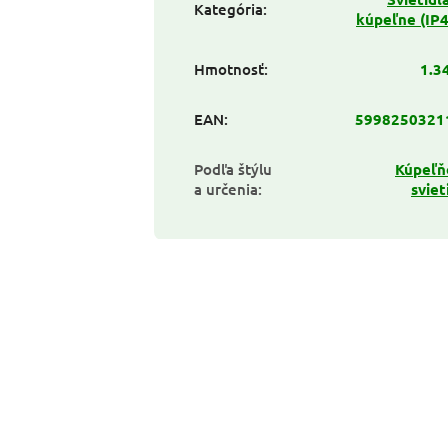
Kategória
:
kúpeľne (IP
Hmotnosť
:
1.3
EAN
:
5998250321
Podľa štýlu
Kúpeľň
a určenia
:
sviet