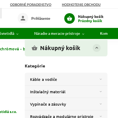
ODBORNÉ PORADENSTVO
HODNOTENIE OBCHODU
Nákupný košík
Prihlásenie
Prázdny košík
Svietidlá
Náradie a meracie prístroje
Komunikác
Nákupný košík
chrómová - biela
Kategórie
Káble a vodiče
Inštalačný materiál
Vypínače a zásuvky
idlá s.r.o.
Rozvádzače a modulárne prístroje