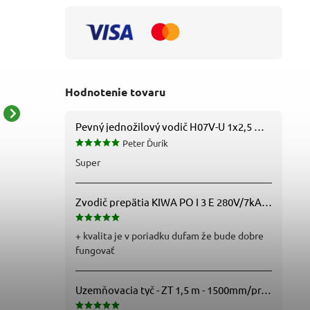
Hodnotenie tovaru
Moderné kúpeľňové
Moderné kúpeľňové
Pevný jednožilový vodič H07V-U 1x2,5 mm2 (CY), čierny – Metráž
svietidlo Jim 5750 -
svietidlo John 6129 -
Peter Ďurík
chrómová - biela
chrómová - biela
65,85 € bez DPH
79,67 € bez DPH
Super
80,99 €
97,99 €
Zvodič prepätia KIWA PO I 3 E 280V/7kA B+C+D (T1+T2+T3) 3P - 81.201
+ kvalita je v poriadku dufam že bude dobre
fungovať
Uzemňovacia tyč - ZT 1,5 m - 1500mm/pr.25mm - Fe/Zn - f712112