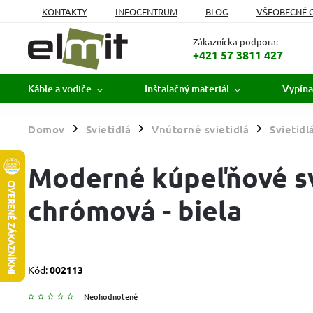
KONTAKTY
INFOCENTRUM
BLOG
VŠEOBECNÉ 
MOJA OBJEDNÁVKA
Zákaznícka podpora:
+421 57 3811 427
Káble a vodiče
Inštalačný materiál
Vypína
Domov
Svietidlá
Vnútorné svietidlá
Svietidl
/
/
/
Moderné kúpeľňové sv
chrómová - biela
Kód:
002113
Neohodnotené