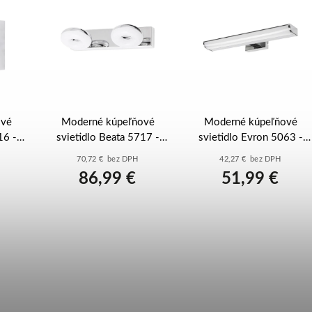
ové
Moderné kúpeľňové
Moderné kúpeľňové
16 -
svietidlo Beata 5717 -
svietidlo Evron 5063 -
a
chrómová - biela
chrómová - biela
70,72 € bez DPH
42,27 € bez DPH
86,99 €
51,99 €