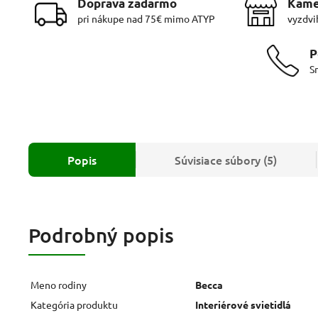
Doprava zadarmo
Kame
pri nákupe nad 75€ mimo ATYP
vyzdvi
P
S
Popis
Súvisiace súbory (5)
Podrobný popis
Meno rodiny
Becca
Kategória produktu
Interiérové svietidlá