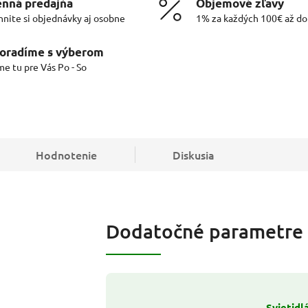
nná predajňa
Objemové zľavy
hnite si objednávky aj osobne
1% za každých 100€ až d
oradíme s výberom
me tu pre Vás Po - So
Hodnotenie
Diskusia
Dodatočné parametre
Svietidl