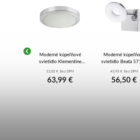
peľňové
Moderné kúpeľňové
Moderné kúpeľň
imir 2982 -
svietidlo Klementine
svietidlo Beata 57
- biela
75008 - chrómová - biela
chrómová - biel
ez DPH
52,02 € bez DPH
45,93 € bez DPH
0 €
63,99 €
56,50 €