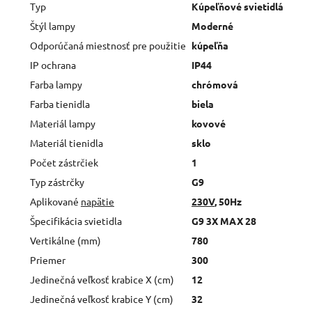
Typ
Kúpeľňové svietidlá
Štýl lampy
Moderné
Odporúčaná miestnosť pre použitie
kúpeľňa
IP ochrana
IP44
Farba lampy
chrómová
Farba tienidla
biela
Materiál lampy
kovové
Materiál tienidla
sklo
Počet zástrčiek
1
Typ zástrčky
G9
Aplikované
napätie
230V
, 50Hz
Špecifikácia svietidla
G9 3X MAX 28
Vertikálne (mm)
780
Priemer
300
Jedinečná veľkosť krabice X (cm)
12
Jedinečná veľkosť krabice Y (cm)
32