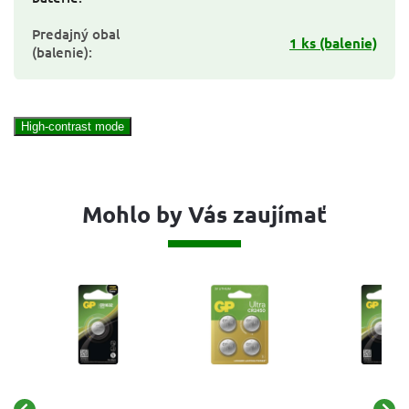
Predajný obal
1 ks (balenie)
(balenie)
:
High-contrast mode
Mohlo by Vás zaujímať