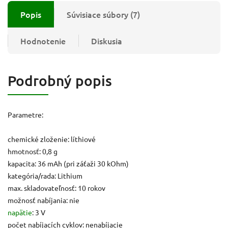
Popis
Súvisiace súbory (7)
Hodnotenie
Diskusia
Podrobný popis
Parametre:
chemické zloženie: líthiové
hmotnosť: 0,8 g
kapacita: 36 mAh (pri záťaži 30 kOhm)
kategória/rada: Lithium
max. skladovateľnosť: 10 rokov
možnosť nabíjania: nie
napätie
: 3 V
počet nabíjacích cyklov: nenabíjacie