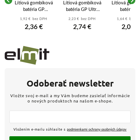
vá
Lítiová gombíková
Lítiová gombíková
Lítiová gomb
batéria GP
batéria GP Ultra
batéria G
85
CR1632 - B15951
CR2450 - B32854
CR1620 - B1
1,92 € bez DPH
2,23 € bez DPH
1,64 € bez 
2,36 €
2,74 €
2,02 €
Odoberať newsletter
Vložte svoj e-mail a my Vám budeme zasielať informácie
o nových produktoch na našom e-shope.
Vložením e-mailu súhlasíte s
podmienkami ochrany osobných údajov