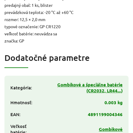
predajný obal: 1 ks, blister
prevádzková teplota: -20 °C až +60 °C
rozmer: 12,5 × 2,0 mm
typové označenie: GP CR1220
veľkosť batérie: neuvádza sa
značka: GP
Dodatočné parametre
Gombíkové a špeciálne batérie
Kategória
:
(CR2032, LR44...)
Hmotnosť
:
0.003 kg
EAN
:
4891199004346
Veľkosť
Gombíkové
batérie
: