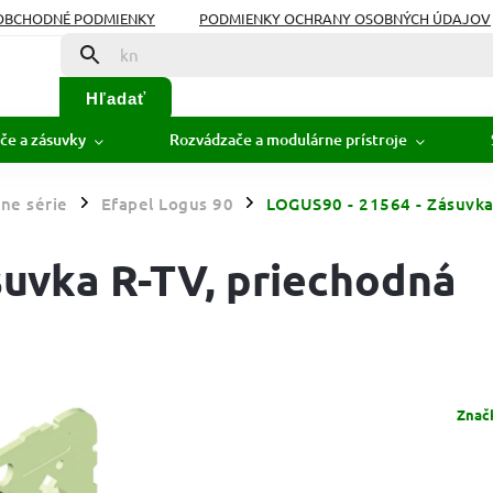
OBCHODNÉ PODMIENKY
PODMIENKY OCHRANY OSOBNÝCH ÚDAJOV
Hľadať
če a zásuvky
Rozvádzače a modulárne prístroje
ne série
Efapel Logus 90
LOGUS90 - 21564 - Zásuvka
/
/
suvka R-TV, priechodná
Znač