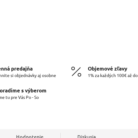
nná predajňa
Objemové zľavy
hnite si objednávky aj osobne
1% za každých 100€ až d
oradíme s výberom
me tu pre Vás Po - So
Hodnotenie
Diskusia