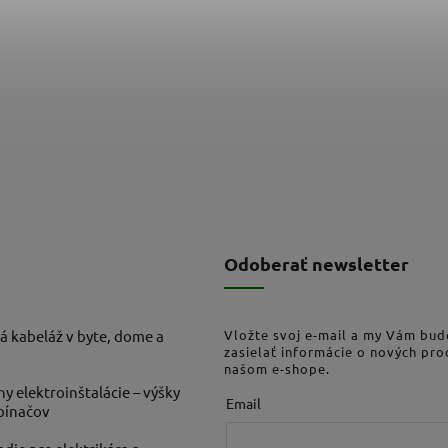
Odoberať newsletter
á kabeláž v byte, dome a
Vložte svoj e-mail a my Vám bu
zasielať informácie o nových pr
našom e-shope.
ny elektroinštalácie – výšky
Email
ypínačov