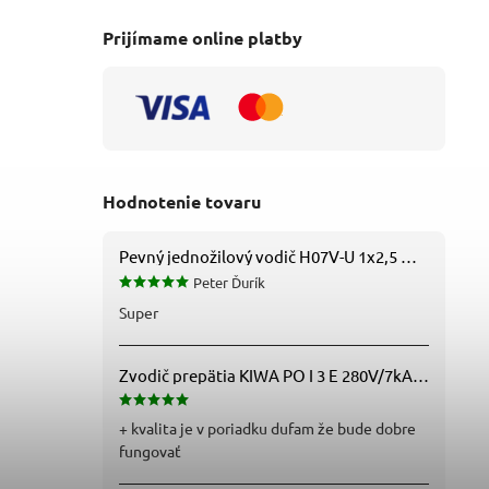
Prijímame online platby
Hodnotenie tovaru
Pevný jednožilový vodič H07V-U 1x2,5 mm2 (CY), čierny – Metráž
Peter Ďurík
Super
Zvodič prepätia KIWA PO I 3 E 280V/7kA B+C+D (T1+T2+T3) 3P - 81.201
+ kvalita je v poriadku dufam že bude dobre
fungovať