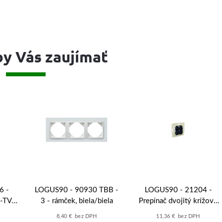
y Vás zaujímať
6 -
LOGUS90 - 90930 TBB -
LOGUS90 - 21204 -
R-TV-
3 - rámček, biela/biela
Prepínač dvojitý krížový
 UTP
rad.7 (7+7) - 21204
8,40 € bez DPH
11,36 € bez DPH