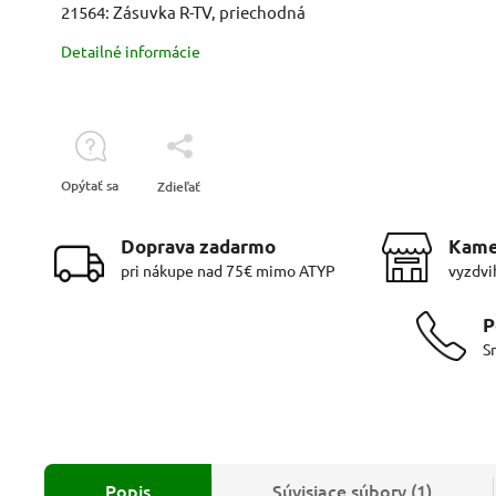
21564: Zásuvka R-TV, priechodná
Detailné informácie
Opýtať sa
Zdieľať
Doprava zadarmo
Kame
pri nákupe nad 75€ mimo ATYP
vyzdvi
P
S
Popis
Súvisiace súbory (1)