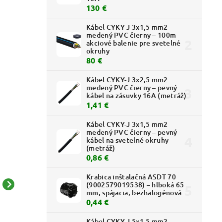
130 €
Kábel CYKY-J 3x1,5 mm2
medený PVC čierny – 100m
akciové balenie pre svetelné
okruhy
80 €
Kábel CYKY-J 3x2,5 mm2
medený PVC čierny – pevný
kábel na zásuvky 16A (metráž)
1,41 €
Kábel CYKY-J 3x1,5 mm2
medený PVC čierny – pevný
kábel na svetelné okruhy
(metráž)
0,86 €
Krabica inštalačná ASDT 70
(9002579019538) – hlboká 65
LOGUS90 - 90910 TQS -
LOGUS90 - 90930 TMM
mm, spájacia, bezhalogénová
0,44 €
1 - rámček, nikel/šedá
- 3 - rámček,
slon.kosť/slon.kosť
16,59 € bez DPH
8,40 € bez DPH
Kábel CYKY-J 5x1,5 mm2