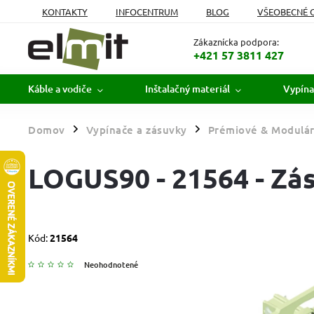
KONTAKTY
INFOCENTRUM
BLOG
VŠEOBECNÉ 
MOJA OBJEDNÁVKA
Zákaznícka podpora:
+421 57 3811 427
Káble a vodiče
Inštalačný materiál
Vypína
Domov
Vypínače a zásuvky
Prémiové & Modulár
/
/
LOGUS90 - 21564 - Zá
Kód:
21564
Neohodnotené