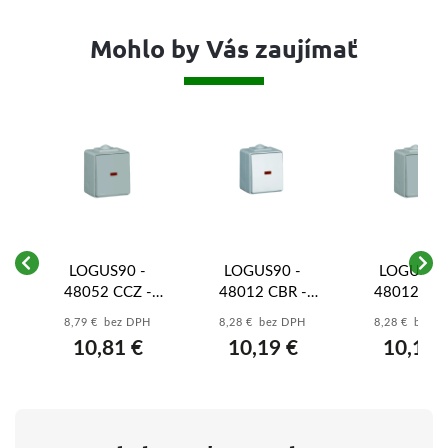
Mohlo by Vás zaujímať
LOGUS90 -
LOGUS90 -
LOGUS90 
48052 CCZ -
48012 CBR -
48012 CCZ
ý,
Prepínač krížový s
Spínač 1-pólový s
Spínač 1-pól
8,79 € bez DPH
8,28 € bez DPH
8,28 € bez 
orientačnou LED,
orientačnou LED,
orientačnou 
10,81 €
10,19 €
10,19 
rad. 7, šedá
rad. 1, biela
rad. 1, še