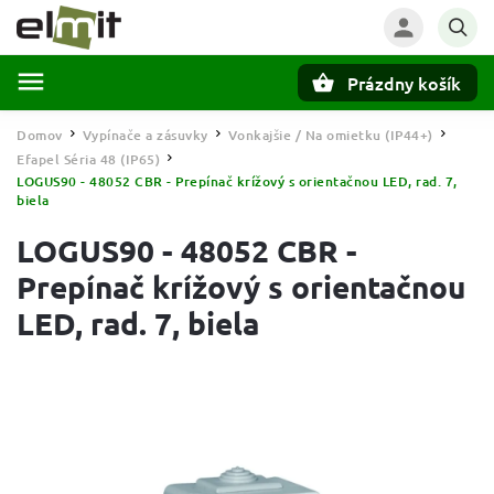
Prázdny košík
Hľadať
Domov
Vypínače a zásuvky
Vonkajšie / Na omietku (IP44+)
/
/
/
Efapel Séria 48 (IP65)
/
LOGUS90 - 48052 CBR - Prepínač krížový s orientačnou LED, rad. 7,
biela
LOGUS90 - 48052 CBR -
Prepínač krížový s orientačnou
LED, rad. 7, biela