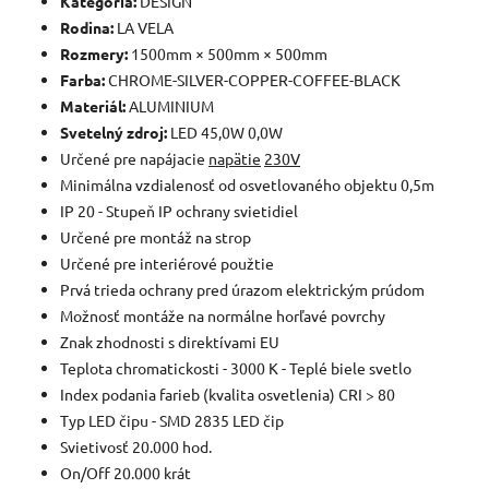
Kategória:
DESIGN
Rodina:
LA VELA
Rozmery:
1500mm × 500mm × 500mm
Farba:
CHROME-SILVER-COPPER-COFFEE-BLACK
Materiál:
ALUMINIUM
Svetelný zdroj:
LED 45,0W 0,0W
Určené pre napájacie
napätie
230V
Minimálna vzdialenosť od osvetlovaného objektu 0,5m
IP 20 - Stupeň IP ochrany svietidiel
Určené pre montáž na strop
Určené pre interiérové použtie
Prvá trieda ochrany pred úrazom elektrickým prúdom
Možnosť montáže na normálne horľavé povrchy
Znak zhodnosti s direktívami EU
Teplota chromatickosti - 3000 K - Teplé biele svetlo
Index podania farieb (kvalita osvetlenia) CRI > 80
Typ LED čipu - SMD 2835 LED čip
Svietivosť 20.000 hod.
On/Off 20.000 krát