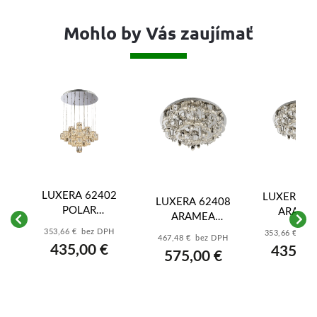
Mohlo by Vás zaujímať
LUXERA 62402
LUXERA 6
LUXERA 62408
POLAR
ARAME
ARAMEA
 GENTIS
LED/90W,3000K,
LED/24W,3
LED/33W,3000K,
K,COFFEE
353,66 € bez DPH
353,66 € be
467,48 € bez DPH
CHROME/CRYSTAL
7xGU10/50W
11xGU10/50W,D800
435,00 €
435,00
575,00 €
z DPH
 €