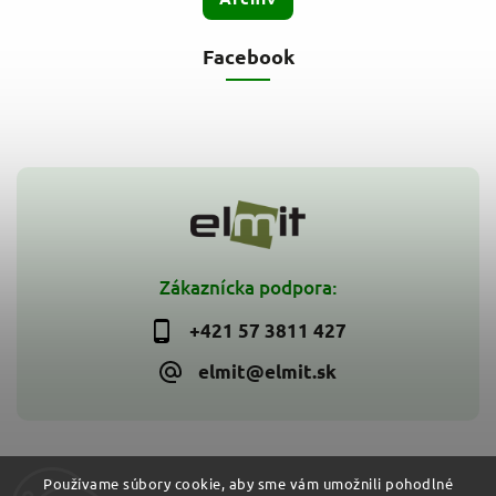
Facebook
Zákaznícka podpora:
+421 57 3811 427
elmit@elmit.sk
Používame súbory cookie, aby sme vám umožnili pohodlné