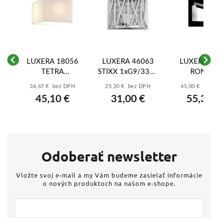
LUXERA 18056
LUXERA 46063
LUXERA 1
16
TETRA
STIXX 1xG9/33W,
RONDA
1xG9/33W,
SILVER/CLEAR,
1xG9/40
K,
36,67 € bez DPH
25,20 € bez DPH
45,00 € bez 
H
CHROME/OPAL
WALL
CHROME, W
TAL
45,10 €
31,00 €
55,35 
Odoberať newsletter
Vložte svoj e-mail a my Vám budeme zasielať informácie
o nových produktoch na našom e-shope.