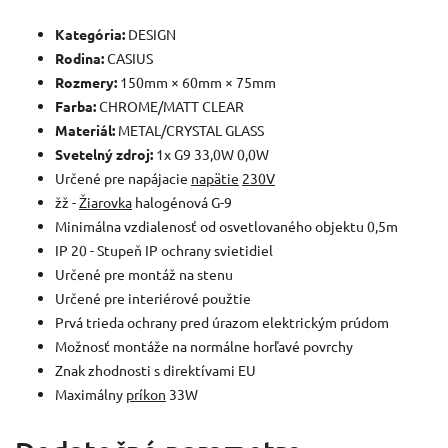
Kategória:
DESIGN
Rodina:
CASIUS
Rozmery:
150mm × 60mm × 75mm
Farba:
CHROME/MATT CLEAR
Materiál:
METAL/CRYSTAL GLASS
Svetelný zdroj:
1x G9 33,0W 0,0W
Určené pre napájacie
napätie
230V
žž -
Žiarovka
halogénová G-9
Minimálna vzdialenosť od osvetlovaného objektu 0,5m
IP 20 - Stupeň IP ochrany svietidiel
Určené pre montáž na stenu
Určené pre interiérové použtie
Prvá trieda ochrany pred úrazom elektrickým prúdom
Možnosť montáže na normálne horľavé povrchy
Znak zhodnosti s direktívami EU
Maximálny
príkon
33W