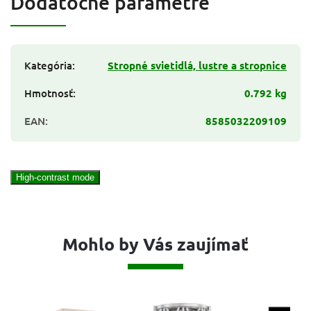
Dodatočné parametre
Kategória
:
Stropné svietidlá, lustre a stropnice
Hmotnosť
:
0.792 kg
EAN
:
8585032209109
High-contrast mode
Mohlo by Vás zaujímať