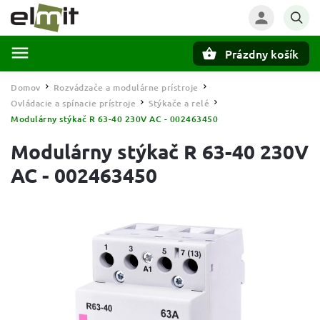
Prázdny košík
Hľadať
Domov
Rozvádzače a modulárne prístroje
/
/
Ovládacie a spínacie prístroje
Stýkače a relé
/
/
Modulárny stýkač R 63-40 230V AC - 002463450
Modulárny stýkač R 63-40 230V
AC - 002463450