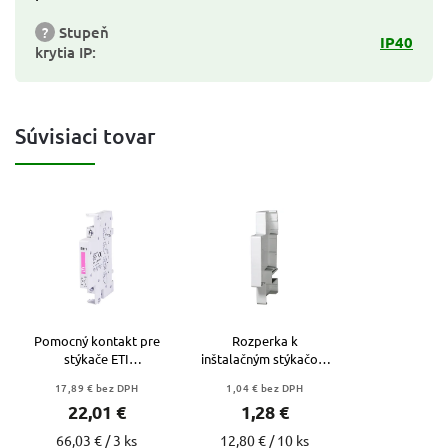
?
Stupeň
IP40
krytia IP
:
Súvisiaci tovar
Pomocný kontakt pre
Rozperka k
stýkače ETI
inštalačným stýkačom
R25/R40/R63 – RH 11
- P730 - pre použitie s
17,89 € bez DPH
1,04 € bez DPH
(1x NO + 1x NC)
R20-R63 - 002461130
22,01 €
1,28 €
(002461101)
66,03 € / 3 ks
12,80 € / 10 ks