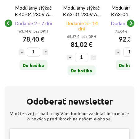
ač
Modulárny stýkač
Modulárny stýkač
Modulárny st
V-
R 40-04 230V AC
R 63-31 230V AC
R 63-04 230
- 002463440
- 002463460
- 0024634
ní
Dodanie 2 - 7 dní
Dodanie 5 - 14
Dodanie 2 - 
0A
dní
63,74 € bez DPH
75,04 € bez 
65,87 € bez DPH
78,40 €
92,30 
81,02 €
Do košíka
Do košík
Do košíka
Odoberať newsletter
Vložte svoj e-mail a my Vám budeme zasielať informácie
o nových produktoch na našom e-shope.