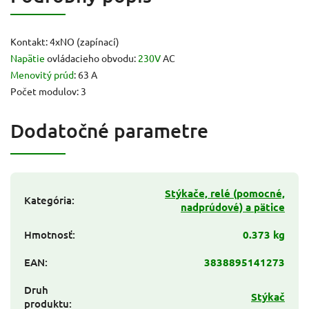
Kontakt: 4xNO (zapínací)
Napätie
ovládacieho obvodu:
230V
AC
Menovitý prúd
: 63 A
Počet modulov: 3
Dodatočné parametre
Stýkače, relé (pomocné,
Kategória
:
nadprúdové) a pätice
Hmotnosť
:
0.373 kg
EAN
:
3838895141273
Druh
Stýkač
produktu
: