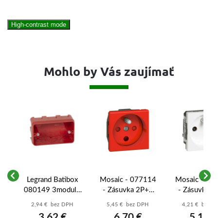
High-contrast mode
Mohlo by Vás zaujímať
54
Legrand Batibox
Mosaic - 077114
Mosaic - 07
65
080149 3moduly,
- Zásuvka 2P+T
- Zásuvka 2
hĺbka 40mm
nezámenná 2M
2M biela
2,94 € bez DPH
5,45 € bez DPH
4,21 € bez 
3,62 €
6,70 €
5,18 €