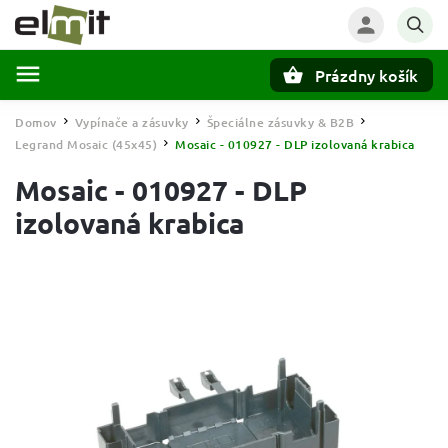
Prázdny košík
Hľadať
Domov
Vypínače a zásuvky
Špeciálne zásuvky & B2B
/
/
/
Legrand Mosaic (45x45)
Mosaic - 010927 - DLP izolovaná krabica
/
Mosaic - 010927 - DLP
izolovaná krabica