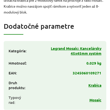
Izolačná krabica pre 2-modulový rámik na prístroje z radu Mosaic.
Krabice možno navzájom spojiť rámikom a vytvoriť jeden až 8-
modulový blok.
Dodatočné parametre
Legrand Mosaic: Kancelársky
Kategória
:
45x45mm systém
Hmotnosť
:
0.029 kg
EAN
:
3245060109271
Druh
Krabica
produktu
:
Typový
Mosaic
rad
: