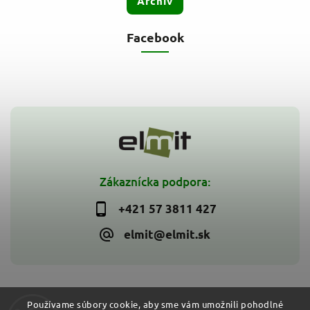
Archív
Facebook
Zákaznícka podpora:
+421 57 3811 427
elmit@elmit.sk
Používame súbory cookie, aby sme vám umožnili pohodlné