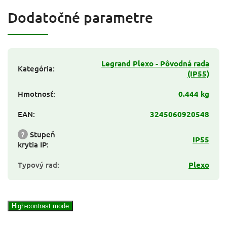
Dodatočné parametre
Legrand Plexo - Pôvodná rada
Kategória
:
(IP55)
Hmotnosť
:
0.444 kg
EAN
:
3245060920548
?
Stupeň
IP55
krytia IP
:
Typový rad
:
Plexo
High-contrast mode