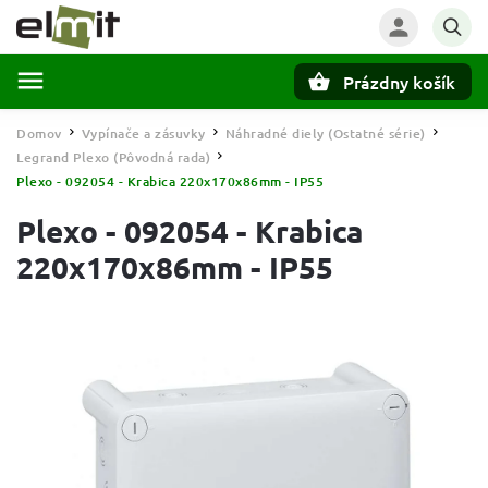
Prázdny košík
Hľadať
Domov
Vypínače a zásuvky
Náhradné diely (Ostatné série)
/
/
/
Legrand Plexo (Pôvodná rada)
/
Plexo - 092054 - Krabica 220x170x86mm - IP55
Plexo - 092054 - Krabica
220x170x86mm - IP55