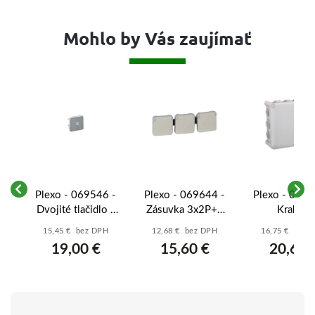
Mohlo by Vás zaujímať
 -
Plexo - 069546 -
Plexo - 069644 -
Plexo - 0920
í
Dvojité tlačidlo s
Zásuvka 3x2P+T
Krabica
čný
prepínacím
vodorovná -
220x170x86
15,45 € bez DPH
12,68 € bez DPH
16,75 € bez 
kontaktom orient.
béžová
IP55
19,00 €
15,60 €
20,60 
- sivá