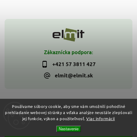
Zákaznícka podpora:
+421 57 3811 427
elmit@elmit.sk
Používame súbory cookie, aby sme vám umožnili pohodlné
prehliadanie webovej stránky a vďaka analýze neustále zlepšovali
Copyright 2026
ELMIT - Elektroinštalačný materiál, svietidlá
.
jej funkcie, výkon a použiteľnosť.
Viac informácií
Všetky práva vyhradené.
Vytvořil
Shoptet
| Design
Shoptak.cz
Nastavenie